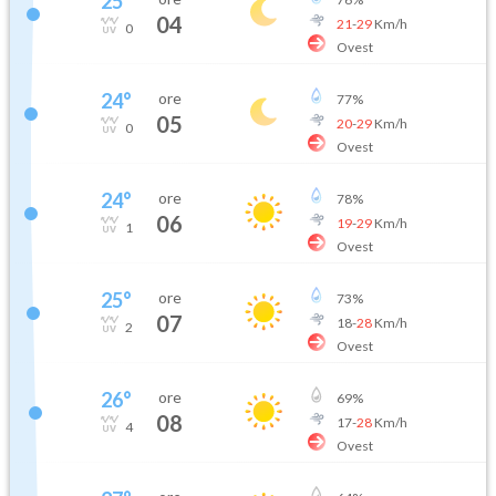
25
°
04
21
-
29
Km/h
0
Ovest
24
°
ore
77
%
05
20
-
29
Km/h
0
Ovest
24
°
ore
78
%
06
19
-
29
Km/h
1
Ovest
25
°
ore
73
%
07
18
-
28
Km/h
2
Ovest
26
°
ore
69
%
08
17
-
28
Km/h
4
Ovest