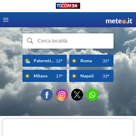
Palermit...
Roma
32°
35°
Milano
Napoli
37°
33°