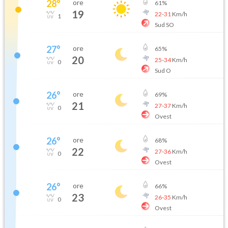
28
°
ore
61
%
19
22
-
31
Km/h
1
Sud SO
27
°
ore
65
%
20
25
-
34
Km/h
0
Sud O
26
°
ore
69
%
21
27
-
37
Km/h
0
Ovest
26
°
ore
68
%
22
27
-
36
Km/h
0
Ovest
26
°
ore
66
%
23
26
-
35
Km/h
0
Ovest