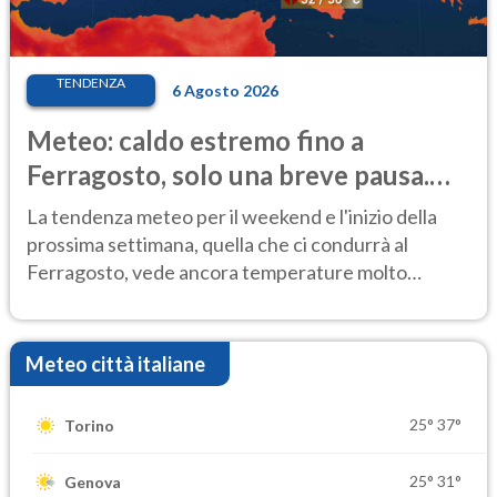
TENDENZA
6 Agosto 2026
Meteo: caldo estremo fino a
Ferragosto, solo una breve pausa.
Ecco dove
La tendenza meteo per il weekend e l'inizio della
prossima settimana, quella che ci condurrà al
Ferragosto, vede ancora temperature molto
elevate
Meteo città italiane
25°
37°
Torino
25°
31°
Genova