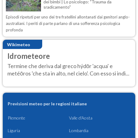
dei bimbi | Lo psicologo: "Trauma da
sradicamento"
Episodi ripetuti per uno dei tre fratellini allontanati dai genitori anglo-
australiani. I periti di parte parlano di una sofferenza psicologica
profonda
Wikimeteo
Idrometeore
Termine che deriva dal greco hýdōr 'acqua' e
metéōros 'che sta in alto, nel cielo'. Con esso si indi...
Previsioni meteo per le regioni italiane
Piemonte
Valle d'Aosta
Liguria
Lombardia