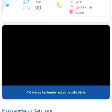
25
°
ore
65
%
00
26
-
34
Km/h
0
Ovest
TG Meteo Regionale
-
edizione delle 08:36
Meteo provincia di Catanzaro