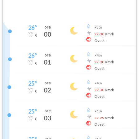
26
°
ore
73
%
00
22
-
30
Km/h
0
Ovest
26
°
ore
74
%
01
22
-
30
Km/h
0
Ovest
25
°
ore
74
%
02
22
-
30
Km/h
0
Ovest
25
°
ore
75
%
03
22
-
29
Km/h
0
Ovest
ore
76
%