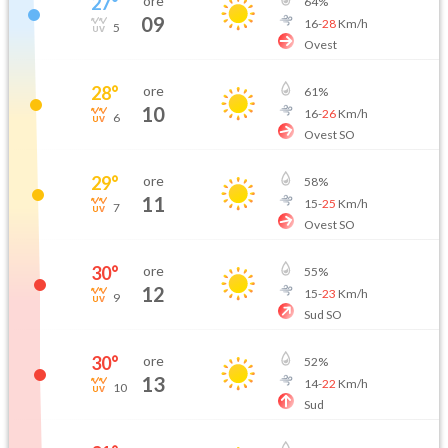
27
°
ore
64
%
09
16
-
28
Km/h
5
Ovest
28
°
ore
61
%
10
16
-
26
Km/h
6
Ovest SO
29
°
ore
58
%
11
15
-
25
Km/h
7
Ovest SO
30
°
ore
55
%
12
15
-
23
Km/h
9
Sud SO
30
°
ore
52
%
13
14
-
22
Km/h
10
Sud