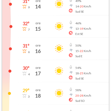
31
°
ore
49
%
14
14
-
20
Km/h
9
Sud SE
32
°
ore
46
%
15
13
-
19
Km/h
7
Est SE
31
°
ore
50
%
16
15
-
22
Km/h
6
Sud E
30
°
ore
54
%
17
18
-
25
Km/h
4
Sud SE
29
°
ore
58
%
18
20
-
28
Km/h
3
Sud SO