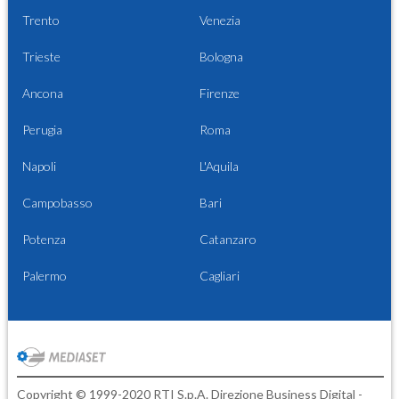
Trento
Venezia
Trieste
Bologna
Ancona
Firenze
Perugia
Roma
Napoli
L'Aquila
Campobasso
Bari
Potenza
Catanzaro
Palermo
Cagliari
Copyright © 1999-2020 RTI S.p.A. Direzione Business Digital -