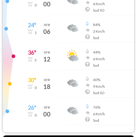
00
6
Km/h
0
Sud SO
24
°
ore
84
%
06
3
Km/h
1
Sud
36
°
ore
44
%
12
6
Km/h
5
Sud
30
°
ore
60
%
18
9
Km/h
0
Sud SO
26
°
ore
76
%
00
6
Km/h
0
Sud