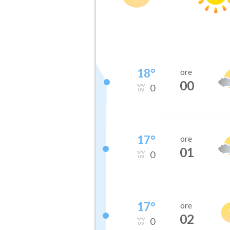
18
°
ore
00
0
17
°
ore
01
0
17
°
ore
02
0