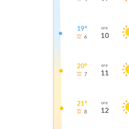
19
°
ore
10
6
20
°
ore
11
7
21
°
ore
12
8