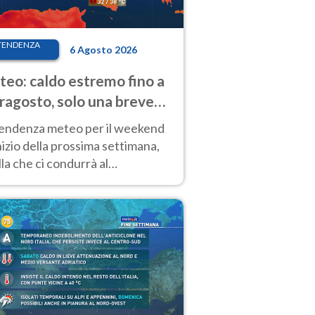
TENDENZA
6 Agosto 2026
eo: caldo estremo fino a
ragosto, solo una breve
sa. Ecco dove
tendenza meteo per il weekend
inizio della prossima settimana,
la che ci condurrà al
ragosto, vede ancora
perature molto elevate