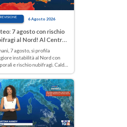
REVISIONE
6 Agosto 2026
eo: 7 agosto con rischio
ifragi al Nord! Al Centro-
 caldo estremo
ni, 7 agosto, si profila
iore instabilità al Nord con
orali e rischio nubifragi. Caldo
pre estremo al Centro-Sud. Le
isioni.