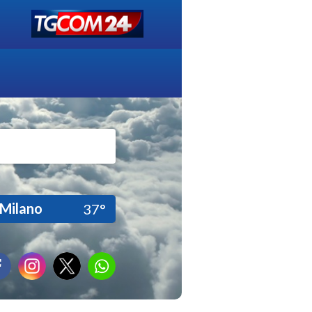
Milano
37°