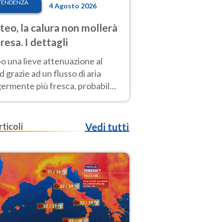
TENDENZA
4 Agosto 2026
eo, la calura non mollerà
presa. I dettagli
o una lieve attenuazione al
 grazie ad un flusso di aria
germente più fresca, probabile
o rinforzo dell’anticiclone
icano entro Ferragosto
rticoli
Vedi tutti