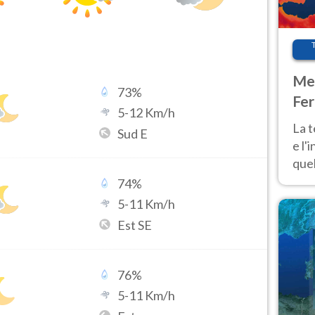
Met
73
%
Fer
5
-
12
Km/h
pau
La 
Sud E
e l'
quel
Fer
74
%
tem
5
-
11
Km/h
Est SE
76
%
5
-
11
Km/h