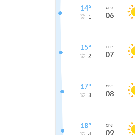
14
°
ore
06
1
15
°
ore
07
2
17
°
ore
08
3
18
°
ore
09
4