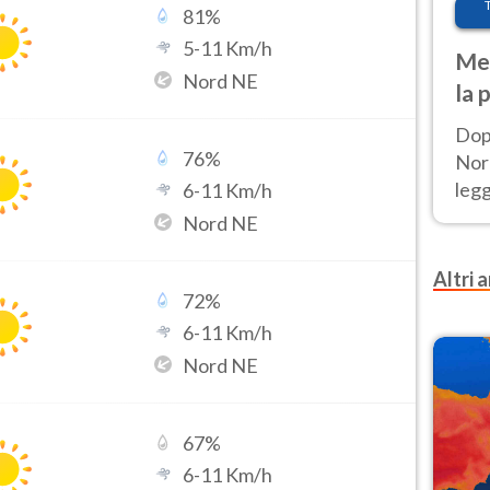
81
%
5
-
11
Km/h
Met
Nord NE
la 
Dop
76
%
Nord
leg
6
-
11
Km/h
nuov
Nord NE
afr
Altri a
72
%
6
-
11
Km/h
Nord NE
67
%
6
-
11
Km/h