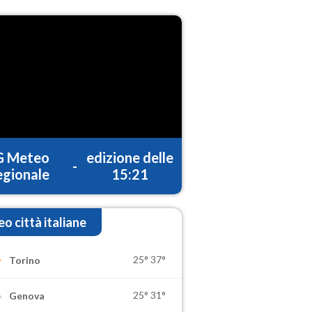
G Meteo
edizione delle
-
gionale
15:21
o città italiane
25°
37°
Torino
25°
31°
Genova