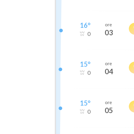
16
°
ore
03
0
15
°
ore
04
0
15
°
ore
05
0