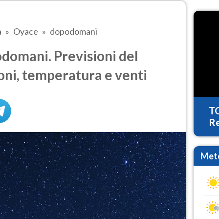
a
Oyace
dopodomani
omani. Previsioni del
oni, temperatura e venti
T
Re
Mete