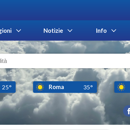
ioni
Notizie
Info
Roma
25°
35°