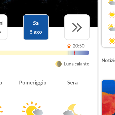
ni
Sa
o
8 ago
20:50
Notizi
Luna calante
o
Pomeriggio
Sera