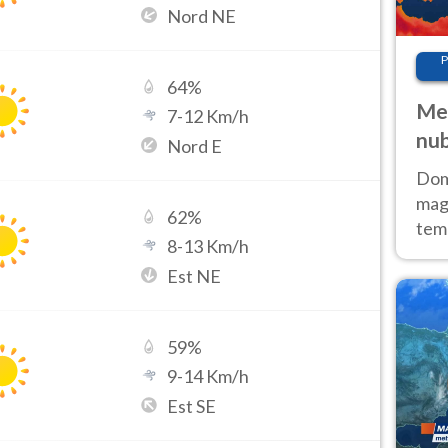
Nord NE
P
64
%
Met
7
-
12
Km/h
nub
Nord E
Sud
Doma
magg
62
%
temp
8
-
13
Km/h
sem
Est NE
prev
59
%
9
-
14
Km/h
Est SE