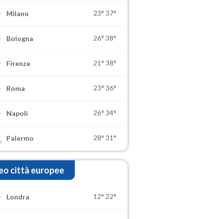
23°
37°
Milano
26°
38°
Bologna
21°
38°
Firenze
23°
36°
Roma
26°
34°
Napoli
28°
31°
Palermo
o città europee
12°
22°
Londra