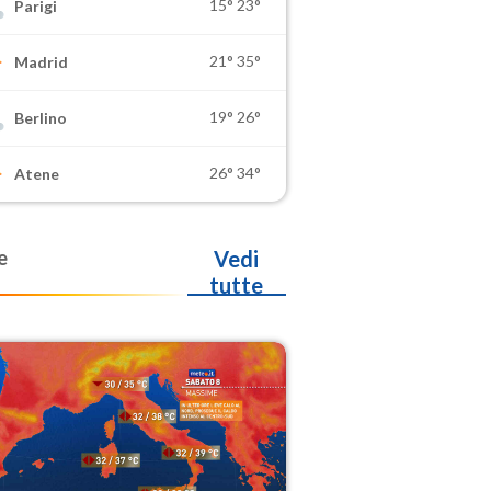
15°
23°
Parigi
21°
35°
Madrid
19°
26°
Berlino
26°
34°
Atene
e
Vedi
tutte