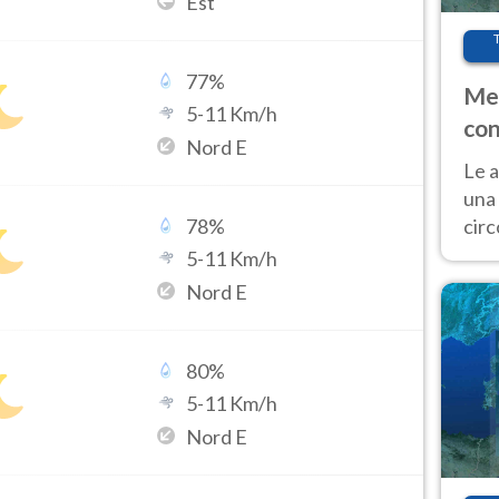
Est
77
%
Met
5
-
11
Km/h
con
Nord E
Le a
una 
cir
78
%
del 
5
-
11
Km/h
gior
Nord E
Fer
80
%
5
-
11
Km/h
Nord E