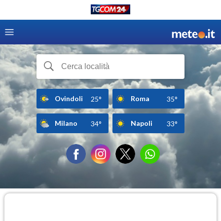
Ovindoli
Roma
25°
35°
Milano
Napoli
34°
33°