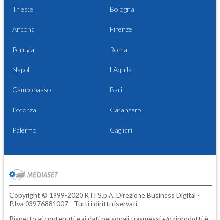
Trieste
Bologna
Ancona
Firenze
Perugia
Roma
Napoli
L'Aquila
Campobasso
Bari
Potenza
Catanzaro
Palermo
Cagliari
Copyright © 1999-2020 RTI S.p.A. Direzione Business Digital -
P.Iva 03976881007 - Tutti i diritti riservati.
Rispetto ai contenuti e ai dati personali trasmessi e/o riprodotti è