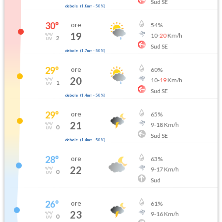
Sud SE
debole
(
1.8mm
-
50
%)
30
°
ore
54
%
19
10
-
20
Km/h
2
Sud SE
debole
(
1.7mm
-
50
%)
29
°
ore
60
%
20
10
-
19
Km/h
1
Sud SE
debole
(
1.4mm
-
50
%)
29
°
ore
65
%
21
9
-
18
Km/h
0
Sud SE
debole
(
1.4mm
-
50
%)
28
°
ore
63
%
22
9
-
17
Km/h
0
Sud
26
°
ore
61
%
23
9
-
16
Km/h
0