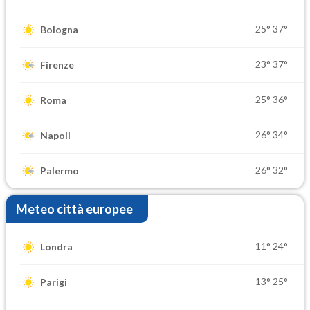
25°
37°
Bologna
23°
37°
Firenze
25°
36°
Roma
26°
34°
Napoli
26°
32°
Palermo
Meteo città europee
11°
24°
Londra
13°
25°
Parigi