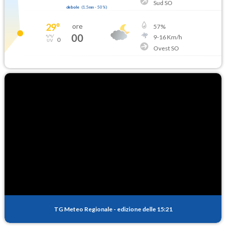
Sud SO
debole
(
1.5mm
-
50
%)
29
°
ore
57
%
00
9
-
16
Km/h
0
Ovest SO
TG Meteo Regionale
-
edizione delle 15:21