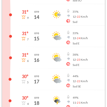
Sud SO
31
°
ore
35
%
14
12
-
22
Km/h
9
Sud
31
°
ore
33
%
15
13
-
24
Km/h
7
Sud E
31
°
ore
38
%
16
12
-
23
Km/h
6
Sud E
30
°
ore
44
%
17
12
-
22
Km/h
5
Sud SE
30
°
ore
49
%
18
11
-
21
Km/h
4