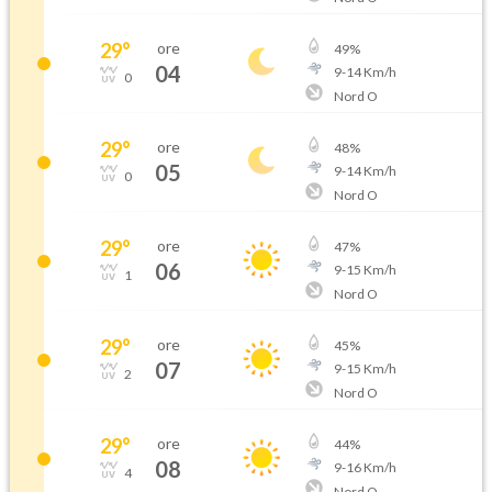
29
°
ore
49
%
04
9
-
14
Km/h
0
Nord O
29
°
ore
48
%
05
9
-
14
Km/h
0
Nord O
29
°
ore
47
%
06
9
-
15
Km/h
1
Nord O
29
°
ore
45
%
07
9
-
15
Km/h
2
Nord O
29
°
ore
44
%
08
9
-
16
Km/h
4
Nord O