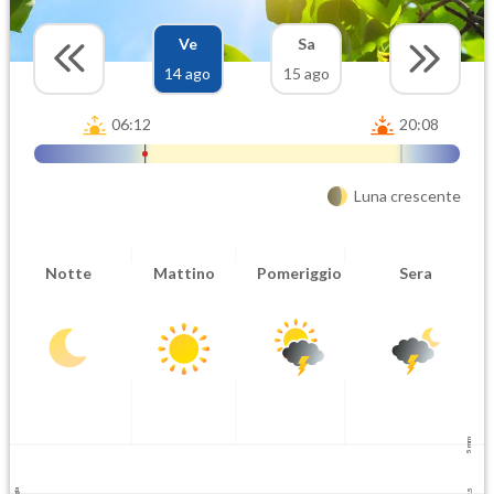
Ve
Sa
14 ago
15 ago
06:12
20:08
Luna crescente
Notte
Mattino
Pomeriggio
Sera
5 mm
2.5