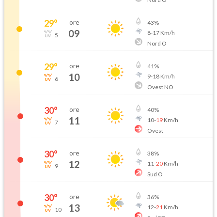
29
°
ore
43
%
09
8
-
17
Km/h
5
Nord O
29
°
ore
41
%
10
9
-
18
Km/h
6
Ovest NO
30
°
ore
40
%
11
10
-
19
Km/h
7
Ovest
30
°
ore
38
%
12
11
-
20
Km/h
9
Sud O
30
°
ore
36
%
13
12
-
21
Km/h
10