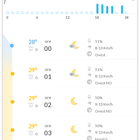
Pioggia
0
6
12
18
24
28
°
ore
51
%
00
8
-
13
Km/h
0
Ovest
29
°
ore
51
%
01
8
-
13
Km/h
0
Ovest NO
29
°
ore
50
%
02
9
-
13
Km/h
0
Ovest NO
29
°
ore
50
%
03
9
-
13
Km/h
0
Nord O