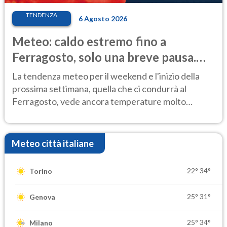
TENDENZA
6 Agosto 2026
Meteo: caldo estremo fino a
Ferragosto, solo una breve pausa.
Ecco dove
La tendenza meteo per il weekend e l'inizio della
prossima settimana, quella che ci condurrà al
Ferragosto, vede ancora temperature molto
elevate
Meteo città italiane
22°
34°
Torino
25°
31°
Genova
25°
34°
Milano