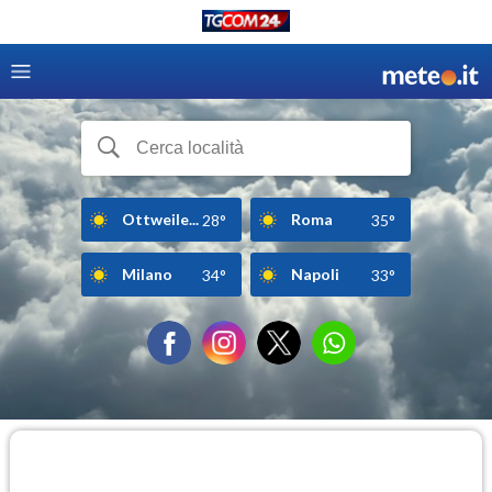
Ottweile...
Roma
28°
35°
Milano
Napoli
34°
33°