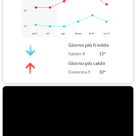
22°
12°
gio 6
ieri
oggi
domani
lun 10
mar 11
Giorno più freddo
Sabato 8
12°
Giorno più caldo
Domenica 9
32°