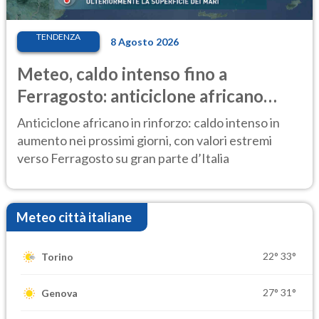
TENDENZA
8 Agosto 2026
Meteo, caldo intenso fino a
Ferragosto: anticiclone africano
ancora protagonista
Anticiclone africano in rinforzo: caldo intenso in
aumento nei prossimi giorni, con valori estremi
verso Ferragosto su gran parte d’Italia
Meteo città italiane
22°
33°
Torino
27°
31°
Genova