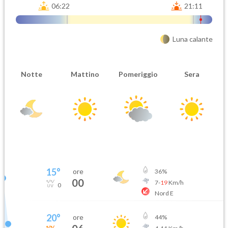
06:22
21:11
Luna calante
Notte
Mattino
Pomeriggio
Sera
15
°
ore
36
%
00
7
-
19
Km/h
0
Nord E
20
°
ore
44
%