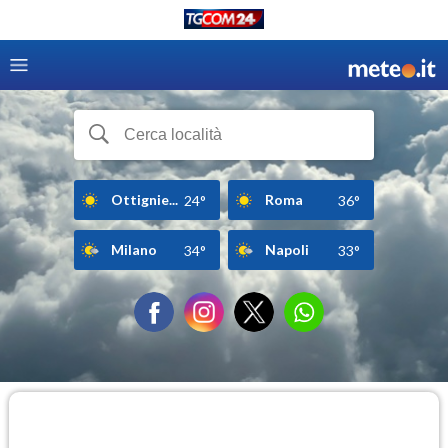
Ottignie...
Roma
24°
36°
Milano
Napoli
34°
33°