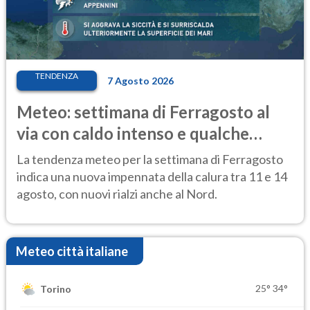
TENDENZA
7 Agosto 2026
Meteo: settimana di Ferragosto al
via con caldo intenso e qualche
temporale
La tendenza meteo per la settimana di Ferragosto
indica una nuova impennata della calura tra 11 e 14
agosto, con nuovi rialzi anche al Nord.
Meteo città italiane
25°
34°
Torino