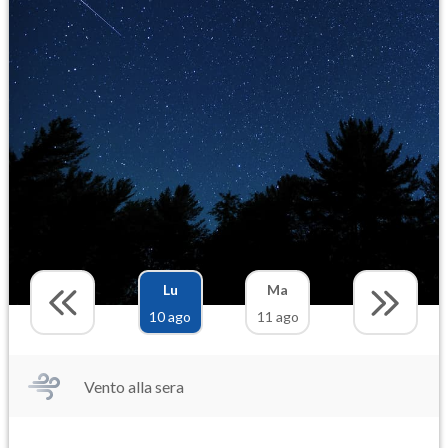
Lu
Ma
10 ago
11 ago
Vento alla sera