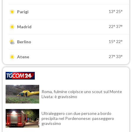
13°
25°
Parigi
22°
37°
Madrid
15°
22°
Berlino
27°
33°
Atene
Roma, fulmine colpisce uno scout sul Monte
Livata: è gravissimo
Ultraleggero con due persone a bordo
precipita nel Pordenonese: passeggero
gravissimo