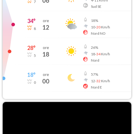
06
4
-
11
Km/h
7
Sud SE
34
°
ore
18
%
12
10
-
20
Km/h
8
Nord NO
28
°
ore
26
%
18
18
-
34
Km/h
5
Nord
18
°
ore
57
%
00
12
-
32
Km/h
0
Nord E