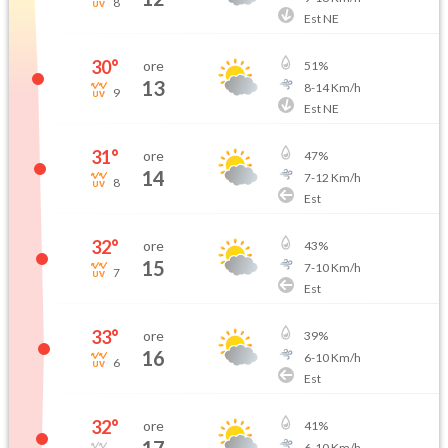
8
Est NE
30
°
ore
51
%
13
8
-
14
Km/h
9
Est NE
31
°
ore
47
%
14
7
-
12
Km/h
8
Est
32
°
ore
43
%
15
7
-
10
Km/h
7
Est
33
°
ore
39
%
16
6
-
10
Km/h
6
Est
32
°
ore
41
%
6
-
10
Km/h