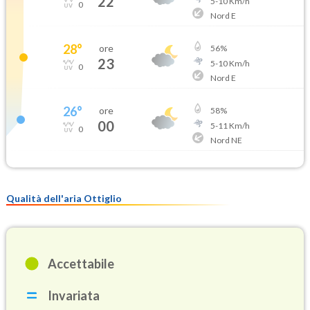
22
5
-
10
Km/h
0
Nord E
28
°
ore
56
%
23
5
-
10
Km/h
0
Nord E
26
°
ore
58
%
00
5
-
11
Km/h
0
Nord NE
Qualità dell'aria Ottiglio
Accettabile
Invariata