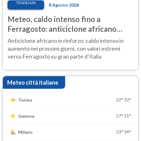
TENDENZA
8 Agosto 2026
Meteo, caldo intenso fino a
Ferragosto: anticiclone africano
ancora protagonista
Anticiclone africano in rinforzo: caldo intenso in
aumento nei prossimi giorni, con valori estremi
verso Ferragosto su gran parte d’Italia
Meteo città italiane
22°
33°
Torino
27°
31°
Genova
23°
34°
Milano