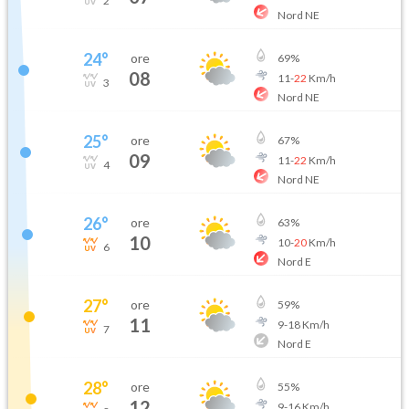
2
Nord NE
24
°
ore
69
%
08
11
-
22
Km/h
3
Nord NE
25
°
ore
67
%
09
11
-
22
Km/h
4
Nord NE
26
°
ore
63
%
10
10
-
20
Km/h
6
Nord E
27
°
ore
59
%
11
9
-
18
Km/h
7
Nord E
28
°
ore
55
%
12
9
-
16
Km/h