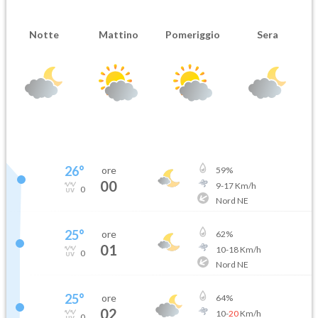
Notte
Mattino
Pomeriggio
Sera
26
°
ore
59
%
00
9
-
17
Km/h
0
Nord NE
25
°
ore
62
%
01
10
-
18
Km/h
0
Nord NE
25
°
ore
64
%
02
10
-
20
Km/h
0