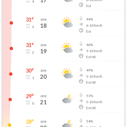
17
4
Est
31
°
ore
44
%
18
6
-
10
Km/h
3
Est
31
°
ore
46
%
19
5
-
10
Km/h
2
Est NE
30
°
ore
49
%
20
5
-
10
Km/h
1
Est NE
29
°
ore
51
%
21
5
-
10
Km/h
0
Est NE
28
°
ore
54
%