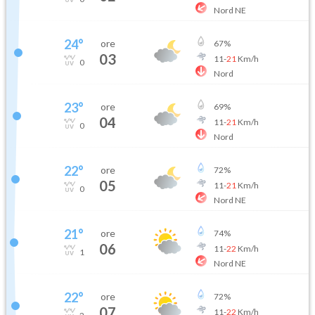
Nord NE
24
°
ore
67
%
03
11
-
21
Km/h
0
Nord
23
°
ore
69
%
04
11
-
21
Km/h
0
Nord
22
°
ore
72
%
05
11
-
21
Km/h
0
Nord NE
21
°
ore
74
%
06
11
-
22
Km/h
1
Nord NE
22
°
ore
72
%
07
11
-
22
Km/h