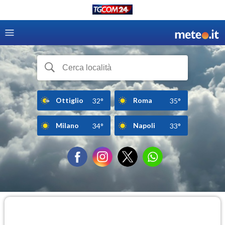
Ottiglio
Roma
32°
35°
Milano
Napoli
34°
33°