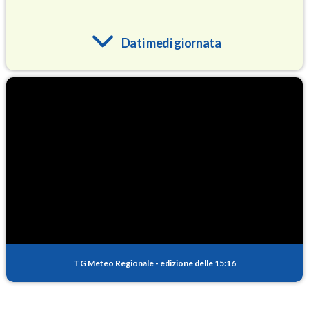
Dati medi giornata
O3
89.0
(Ozono)
NO2
4.4
(Diossido di azoto)
SO2
0.8
(Anidride solforosa)
PM10
16.5
(Materia particolata)
TG Meteo Regionale
-
edizione delle 15:16
PM25
10.6
(Materia particolata)