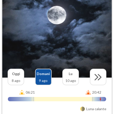
Oggi
Domani
Lu
8 ago
9 ago
10 ago
06:21
20:42
Luna calante