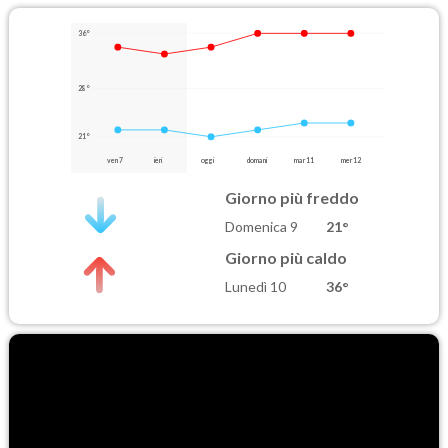
36°
28°
21°
ven 7
ieri
oggi
domani
mar 11
mer 12
Giorno più freddo
Domenica 9
21°
Giorno più caldo
Lunedì 10
36°