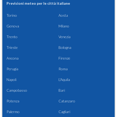
Previsioni meteo per le città italiane
Torino
Aosta
Genova
Milano
Trento
Venezia
Trieste
Bologna
Ancona
Firenze
Perugia
Roma
Napoli
L'Aquila
Campobasso
Bari
Potenza
Catanzaro
Palermo
Cagliari