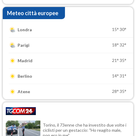
Meteo città europee
15°
30°
Londra
18°
32°
Parigi
21°
35°
Madrid
14°
31°
Berlino
28°
35°
Atene
Torino, il 73enne che ha investito due volte i
ciclisti per un gestaccio: "Ho reagito male,
non ero in me"