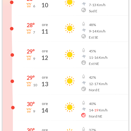
10
7
-
13
Km/h
6
Sud E
28
°
ore
48
%
11
9
-
14
Km/h
7
Est SE
29
°
ore
45
%
12
11
-
16
Km/h
9
Est NE
29
°
ore
42
%
13
12
-
17
Km/h
10
Nord E
30
°
ore
40
%
14
14
-
19
Km/h
9
Nord NE
30
°
ore
37
%