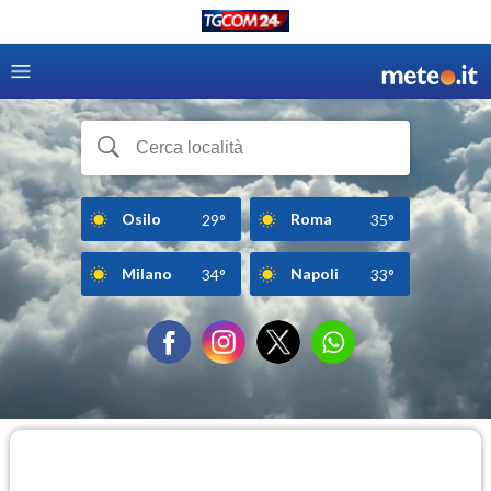
Osilo
Roma
29°
35°
Milano
Napoli
34°
33°