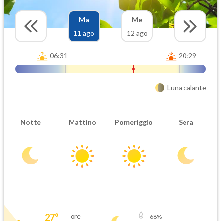
Ma
Me
11 ago
12 ago
06:31
20:29
Luna calante
Notte
Mattino
Pomeriggio
Sera
27
°
ore
68
%