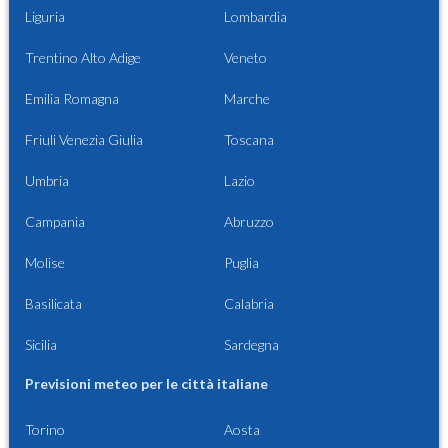
Liguria
Lombardia
Trentino Alto Adige
Veneto
Emilia Romagna
Marche
Friuli Venezia Giulia
Toscana
Umbria
Lazio
Campania
Abruzzo
Molise
Puglia
Basilicata
Calabria
Sicilia
Sardegna
Previsioni meteo per le città italiane
Torino
Aosta