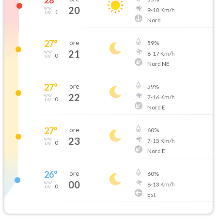
20
9
-
18
Km/h
1
Nord
27
°
ore
59
%
21
8
-
17
Km/h
0
Nord NE
27
°
ore
59
%
22
7
-
16
Km/h
0
Nord E
27
°
ore
60
%
23
7
-
15
Km/h
0
Nord E
26
°
ore
60
%
00
6
-
13
Km/h
0
Est