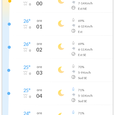
00
7
-
14
Km/h
0
Est NE
26
°
ore
69
%
01
6
-
13
Km/h
0
Est
26
°
ore
69
%
02
6
-
11
Km/h
0
Est SE
25
°
ore
70
%
03
5
-
9
Km/h
0
Sud SE
25
°
ore
71
%
04
5
-
10
Km/h
0
Sud SE
24
°
ore
71
%