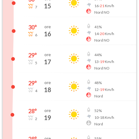
15
16
-
21
Km/h
7
Nord NO
30
°
ore
41
%
16
14
-
20
Km/h
6
Nord NO
29
°
ore
44
%
17
13
-
19
Km/h
5
Nord NO
29
°
ore
48
%
18
12
-
19
Km/h
4
Nord
28
°
ore
52
%
19
10
-
18
Km/h
2
Nord
28
°
ore
55
%