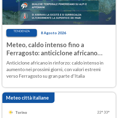
TENDENZA
8 Agosto 2026
Meteo, caldo intenso fino a
Ferragosto: anticiclone africano
ancora protagonista
Anticiclone africano in rinforzo: caldo intenso in
aumento nei prossimi giorni, con valori estremi
verso Ferragosto su gran parte d’Italia
Meteo città italiane
22°
33°
Torino