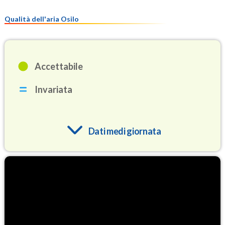
Qualità dell'aria Osilo
Accettabile
Invariata
Dati medi giornata
O3
83.3
(Ozono)
NO2
1.3
(Diossido di azoto)