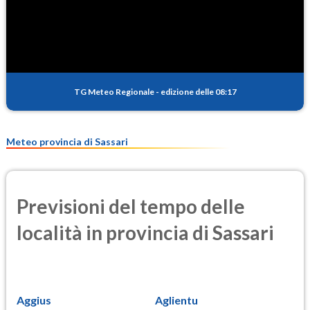
SO2
0.2
(Anidride solforosa)
PM10
11.3
(Materia particolata)
TG Meteo Regionale
-
edizione delle 08:17
PM25
7.7
(Materia particolata)
Meteo provincia di Sassari
Previsioni del tempo delle
località in provincia di Sassari
Aggius
Aglientu