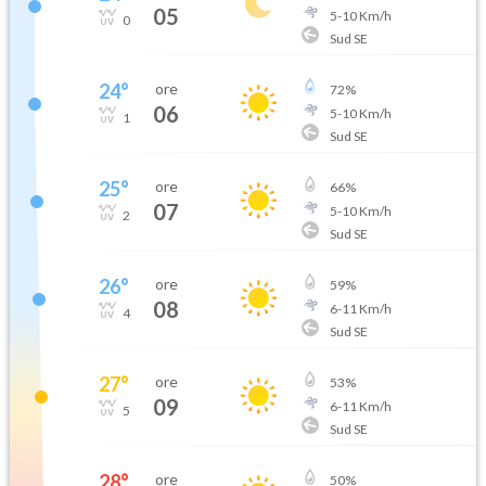
05
5
-
10
Km/h
0
Sud SE
24
°
ore
72
%
06
5
-
10
Km/h
1
Sud SE
25
°
ore
66
%
07
5
-
10
Km/h
2
Sud SE
26
°
ore
59
%
08
6
-
11
Km/h
4
Sud SE
27
°
ore
53
%
09
6
-
11
Km/h
5
Sud SE
28
°
ore
50
%