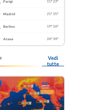
15°
23°
Parigi
21°
35°
Madrid
19°
26°
Berlino
26°
34°
Atene
e
Vedi
tutte