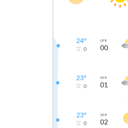
24
°
ore
00
0
23
°
ore
01
0
23
°
ore
02
0