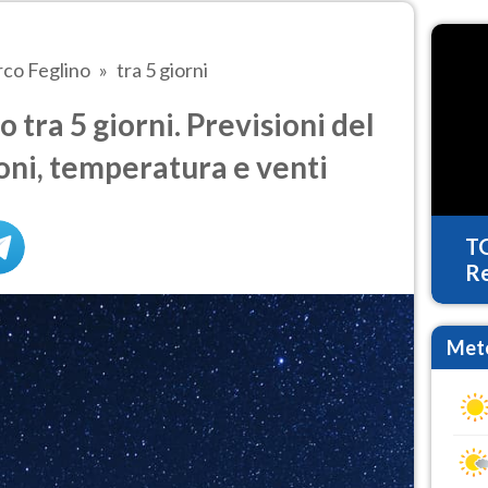
co Feglino
tra 5 giorni
tra 5 giorni. Previsioni del
oni, temperatura e venti
T
Re
Mete