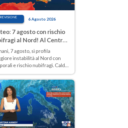
REVISIONE
6 Agosto 2026
eo: 7 agosto con rischio
ifragi al Nord! Al Centro-
 caldo estremo
ni, 7 agosto, si profila
iore instabilità al Nord con
orali e rischio nubifragi. Caldo
pre estremo al Centro-Sud. Le
isioni.