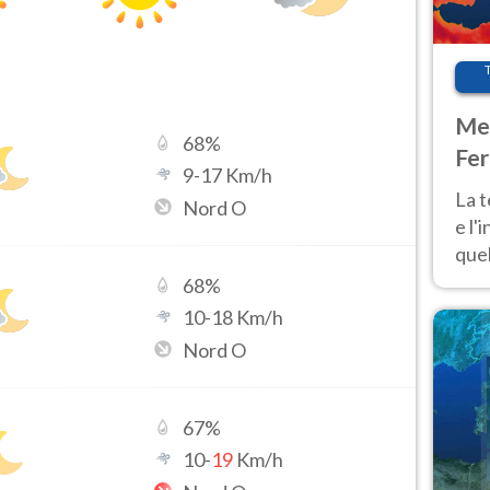
Met
68
%
Fer
9
-
17
Km/h
pau
La 
Nord O
e l'
quel
Fer
68
%
tem
10
-
18
Km/h
Nord O
67
%
10
-
19
Km/h