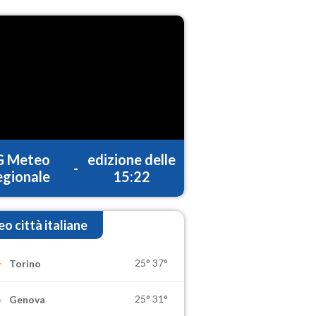
G Meteo
edizione delle
-
gionale
15:22
o città italiane
25°
37°
Torino
25°
31°
Genova