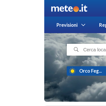
Previsioni
Reg
Orco Feg...