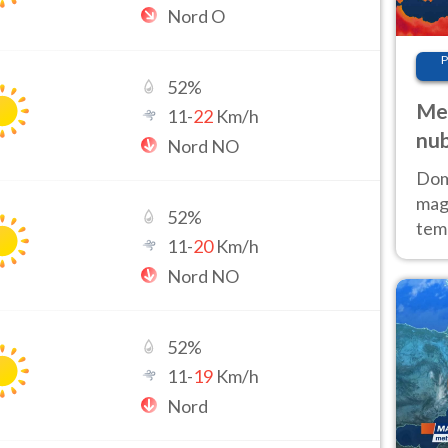
Nord O
P
52
%
Met
11
-
22
Km/h
nub
Nord NO
Sud
Doma
magg
52
%
temp
11
-
20
Km/h
sem
Nord NO
prev
52
%
11
-
19
Km/h
Nord