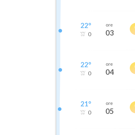
22
°
ore
03
0
22
°
ore
04
0
21
°
ore
05
0