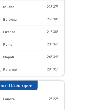
23°
37°
Milano
26°
38°
Bologna
21°
38°
Firenze
23°
36°
Roma
26°
34°
Napoli
28°
31°
Palermo
o città europee
12°
22°
Londra