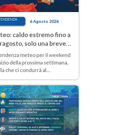
TENDENZA
6 Agosto 2026
eo: caldo estremo fino a
ragosto, solo una breve
sa. Ecco dove
tendenza meteo per il weekend
inizio della prossima settimana,
la che ci condurrà al
ragosto, vede ancora
perature molto elevate