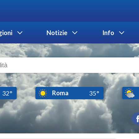
ioni
Notizie
Info
Roma
32°
35°