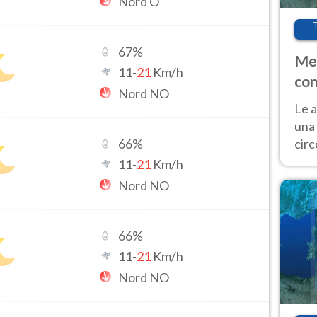
Nord O
67
%
Met
11
-
21
Km/h
con
Nord NO
Le a
una 
cir
66
%
del 
11
-
21
Km/h
gior
Nord NO
Fer
66
%
11
-
21
Km/h
Nord NO