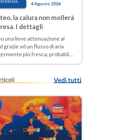
TENDENZA
4 Agosto 2026
eo, la calura non mollerà
presa. I dettagli
o una lieve attenuazione al
 grazie ad un flusso di aria
germente più fresca, probabile
o rinforzo dell’anticiclone
icano entro Ferragosto
rticoli
Vedi tutti