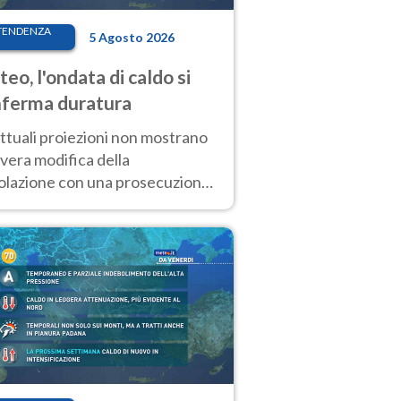
TENDENZA
5 Agosto 2026
eo, l'ondata di caldo si
ferma duratura
ttuali proiezioni non mostrano
vera modifica della
colazione con una prosecuzione
caldo fuori scala per molti
ni, compresa la settimana di
ragosto