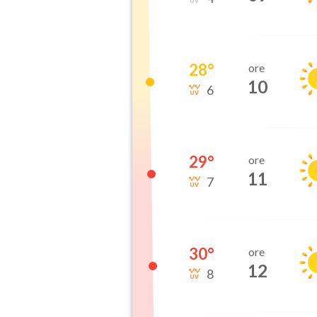
28
°
ore
10
6
29
°
ore
11
7
30
°
ore
12
8