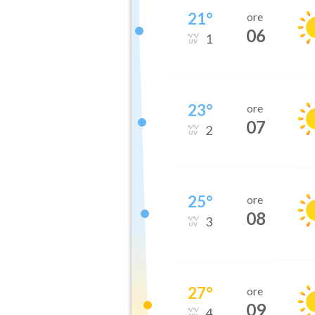
21
°
ore
06
1
23
°
ore
07
2
25
°
ore
08
3
27
°
ore
09
4