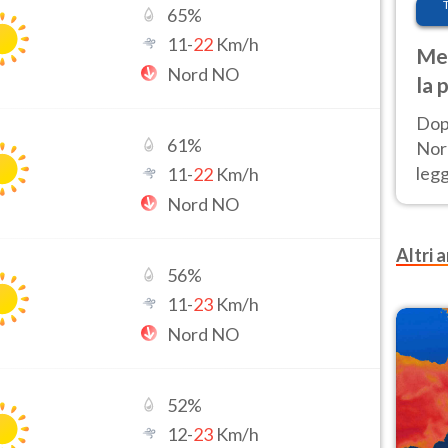
65
%
11
-
22
Km/h
Met
Nord NO
la 
Dop
61
%
Nord
leg
11
-
22
Km/h
nuov
Nord NO
afr
Altri a
56
%
11
-
23
Km/h
Nord NO
52
%
12
-
23
Km/h