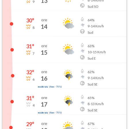
13
8
-
14
Km/h
9
Sud SO
30
°
ore
64
%
14
9
-
14
Km/h
8
Sud
31
°
ore
63
%
15
10
-
15
Km/h
7
Sud E
32
°
ore
62
%
16
9
-
14
Km/h
6
Sud SE
moderata
(
4mm
-
70
%)
31
°
ore
65
%
17
8
-
13
Km/h
4
Sud SE
moderata
(
4mm
-
70
%)
29
°
ore
67
%