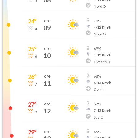
3
Nord O
24
°
ore
70
%
09
4
-
12
Km/h
4
Nord O
25
°
ore
69
%
10
5
-
12
Km/h
6
Ovest NO
26
°
ore
68
%
11
6
-
13
Km/h
7
Ovest
27
°
ore
67
%
12
7
-
13
Km/h
8
Sud O
29
°
ore
65
%