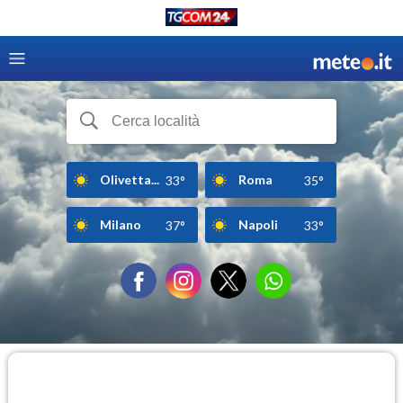
Olivetta...
Roma
33°
35°
Milano
Napoli
37°
33°