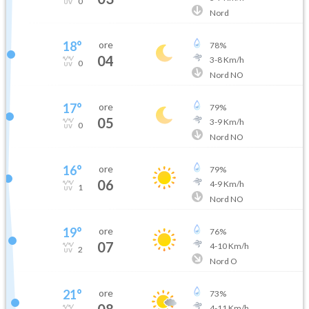
0
Nord
18
°
ore
78
%
04
3
-
8
Km/h
0
Nord NO
17
°
ore
79
%
05
3
-
9
Km/h
0
Nord NO
16
°
ore
79
%
06
4
-
9
Km/h
1
Nord NO
19
°
ore
76
%
07
4
-
10
Km/h
2
Nord O
21
°
ore
73
%
08
4
-
11
Km/h