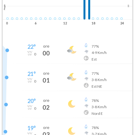
Pioggia
2.5
0
6
12
18
24
22
°
ore
77
%
00
4
-
9
Km/h
0
Est
21
°
ore
77
%
01
3
-
8
Km/h
0
Est NE
20
°
ore
78
%
02
3
-
8
Km/h
0
Nord E
19
°
ore
78
%
03
3
-
7
Km/h