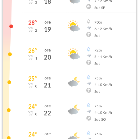
18
7
-
12
Km/h
3
Sud SE
28
°
ore
70
%
19
6
-
12
Km/h
2
Sud
26
°
ore
72
%
20
5
-
11
Km/h
1
Sud
25
°
ore
75
%
21
4
-
10
Km/h
0
Sud
24
°
ore
75
%
22
4
-
10
Km/h
0
Sud SO
24
°
ore
75
%