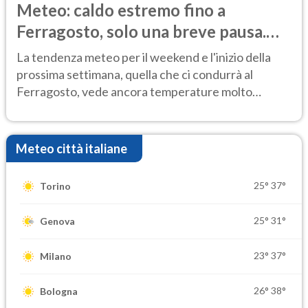
Meteo: caldo estremo fino a
Ferragosto, solo una breve pausa.
Ecco dove
La tendenza meteo per il weekend e l'inizio della
prossima settimana, quella che ci condurrà al
Ferragosto, vede ancora temperature molto
elevate
Meteo città italiane
25°
37°
Torino
25°
31°
Genova
23°
37°
Milano
26°
38°
Bologna