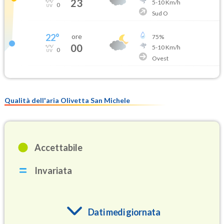
23
5
-
10
Km/h
0
Sud O
22
°
ore
75
%
00
5
-
10
Km/h
0
Ovest
Qualità dell'aria Olivetta San Michele
Accettabile
Invariata
Dati medi giornata