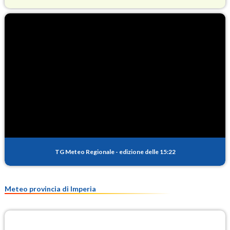
O3
84.5
(Ozono)
NO2
3.1
(Diossido di azoto)
SO2
0.3
(Anidride solforosa)
PM10
14.8
(Materia particolata)
TG Meteo Regionale
-
edizione delle 15:22
PM25
8.8
(Materia particolata)
Meteo provincia di Imperia