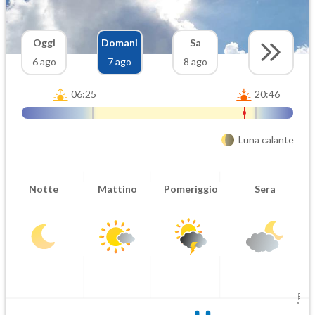
Oggi
Domani
Sa
6 ago
7 ago
8 ago
06:25
20:46
Luna calante
Notte
Mattino
Pomeriggio
Sera
5 mm