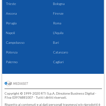
Trieste
Bologna
Ancona
Firenze
Perugia
Roma
Napoli
L'Aquila
Campobasso
Bari
Potenza
Catanzaro
Palermo
Cagliari
Copyright © 1999-2020 RTI S.p.A. Direzione Business Digital -
P.Iva 03976881007 - Tutti i diritti riservati.
Rispetto ai contenuti e ai dati personali trasmessi e/o riprodotti è