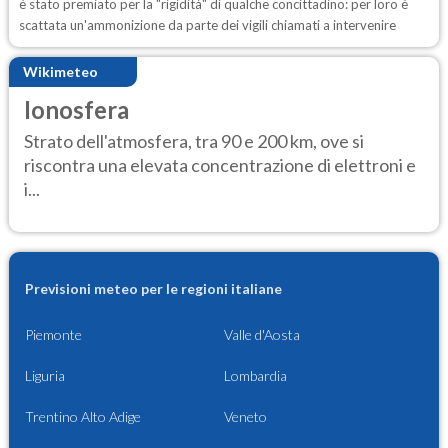
è stato premiato per la "rigidità" di qualche concittadino: per loro è
scattata un'ammonizione da parte dei vigili chiamati a intervenire
Wikimeteo
Ionosfera
Strato dell'atmosfera, tra 90 e 200 km, ove si
riscontra una elevata concentrazione di elettroni e
i...
Previsioni meteo per le regioni italiane
Piemonte
Valle d'Aosta
Liguria
Lombardia
Trentino Alto Adige
Veneto