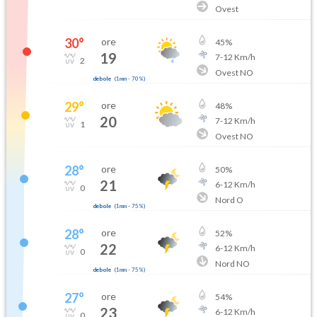
Ovest
30
°
ore
45
%
19
7
-
12
Km/h
2
Ovest NO
debole
(
1mm
-
70
%)
29
°
ore
48
%
20
7
-
12
Km/h
1
Ovest NO
28
°
ore
50
%
21
6
-
12
Km/h
0
Nord O
debole
(
1mm
-
75
%)
28
°
ore
52
%
22
6
-
12
Km/h
0
Nord NO
debole
(
1mm
-
75
%)
27
°
ore
54
%
23
6
-
12
Km/h
0