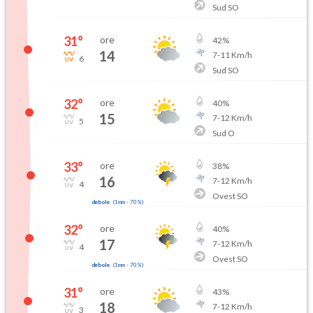
Sud SO
31
°
ore
42
%
14
7
-
11
Km/h
6
Sud SO
32
°
ore
40
%
15
7
-
12
Km/h
5
Sud O
33
°
ore
38
%
16
7
-
12
Km/h
4
Ovest SO
debole
(
1mm
-
70
%)
32
°
ore
40
%
17
7
-
12
Km/h
4
Ovest SO
debole
(
1mm
-
70
%)
31
°
ore
43
%
18
7
-
12
Km/h
3