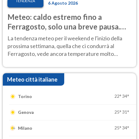
TENDENZA
6 Agosto 2026
Meteo: caldo estremo fino a
Ferragosto, solo una breve pausa.
Ecco dove
La tendenza meteo per il weekend e l'inizio della
prossima settimana, quella che ci condurrà al
Ferragosto, vede ancora temperature molto
elevate
Meteo città italiane
22°
34°
Torino
25°
31°
Genova
25°
34°
Milano