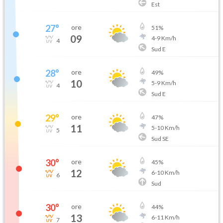
Est
27
°
ore
51
%
09
4
-
9
Km/h
4
Sud E
28
°
ore
49
%
10
5
-
9
Km/h
4
Sud E
29
°
ore
47
%
11
5
-
10
Km/h
5
Sud SE
30
°
ore
45
%
12
6
-
10
Km/h
6
Sud
30
°
ore
44
%
13
6
-
11
Km/h
7