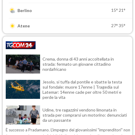
15°
21°
Berlino
27°
35°
Atene
Crema, donna di 43 anni accoltellata in
strada: fermato un giovane cittadino
nordafricano
Jesolo, si tuffa dal pontile e sbatte la testa
sul fondale: muore 17enne | Tragedia sul
Latemar: 14enne cade per oltre 50 metri e
perde la vita
Udine, tre ragazzini vendono limonata in
strada per comprarsi un motorino: denunciati
da un passante
È successo a Pradamano. L'impegno dei giovanissimi "imprenditori" non