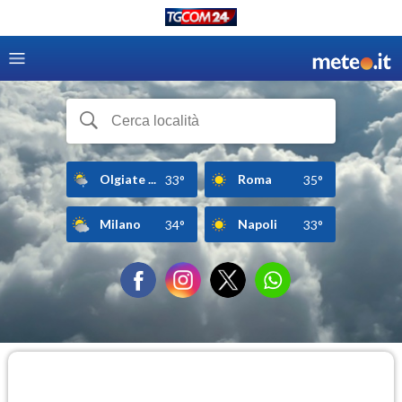
Olgiate ...
Roma
33°
35°
Milano
Napoli
34°
33°