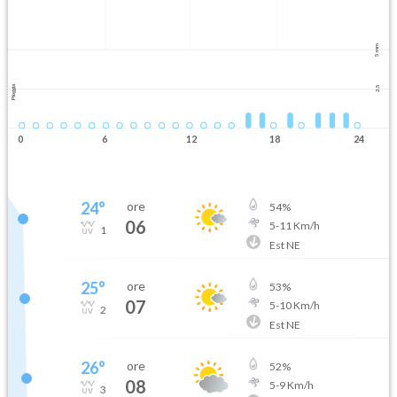
5 mm
Pioggia
2.5
0
6
12
18
24
24
°
ore
54
%
06
5
-
11
Km/h
1
Est NE
25
°
ore
53
%
07
5
-
10
Km/h
2
Est NE
26
°
ore
52
%
08
5
-
9
Km/h
3