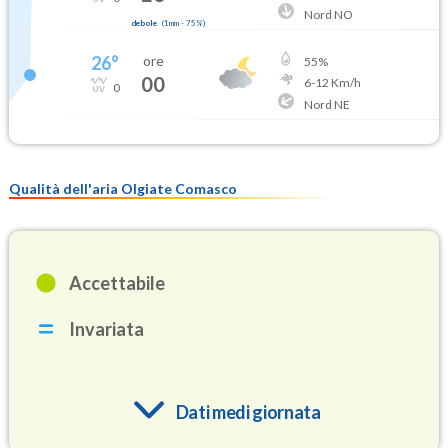
Nord NO
debole
(
1mm
-
75
%)
26
°
ore
55
%
00
6
-
12
Km/h
0
Nord NE
Qualità dell'aria Olgiate Comasco
Accettabile
Invariata
Dati medi giornata