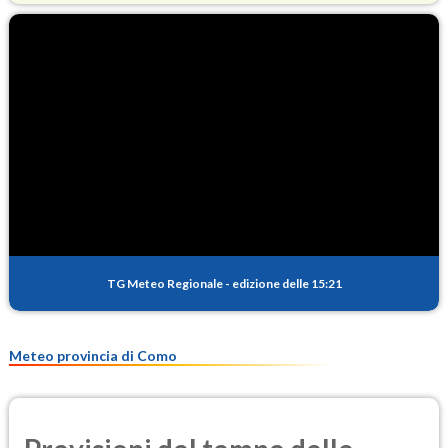
O3
93.6
(Ozono)
NO2
3.6
(Diossido di azoto)
SO2
0.4
(Anidride solforosa)
PM10
14.9
(Materia particolata)
TG Meteo Regionale
-
edizione delle 15:21
PM25
8.9
(Materia particolata)
Meteo provincia di Como