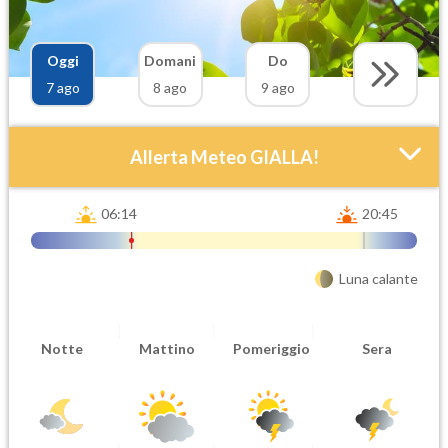
Oggi
Domani
Do
7 ago
8 ago
9 ago
Allerta Meteo GIALLA!
06:14
20:45
Luna calante
Attendibilità
Urgenza
Notte
Mattino
Pomeriggio
Sera
Probabile
Ordinaria
Orario inizio
Ora fine
08-07T
08-07T