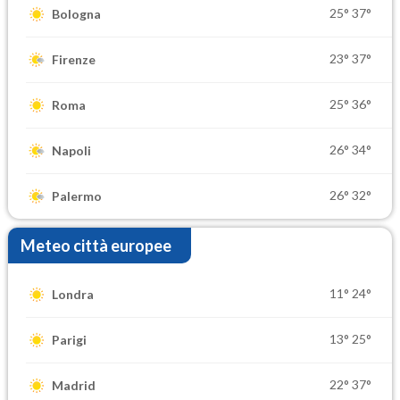
25°
37°
Bologna
23°
37°
Firenze
25°
36°
Roma
26°
34°
Napoli
26°
32°
Palermo
Meteo città europee
11°
24°
Londra
13°
25°
Parigi
22°
37°
Madrid