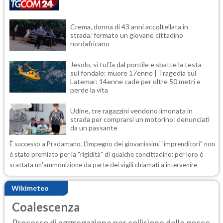
Crema, donna di 43 anni accoltellata in
strada: fermato un giovane cittadino
nordafricano
Jesolo, si tuffa dal pontile e sbatte la testa
sul fondale: muore 17enne | Tragedia sul
Latemar: 14enne cade per oltre 50 metri e
perde la vita
Udine, tre ragazzini vendono limonata in
strada per comprarsi un motorino: denunciati
da un passante
È successo a Pradamano. L'impegno dei giovanissimi "imprenditori" non
è stato premiato per la "rigidità" di qualche concittadino: per loro è
scattata un'ammonizione da parte dei vigili chiamati a intervenire
Wikimeteo
Coalescenza
Processo di aggregazione per collisione delle gocce