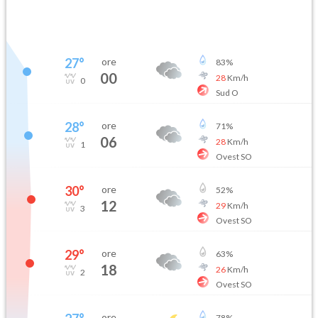
27
°
ore
83
%
00
28
Km/h
0
Sud O
28
°
ore
71
%
06
28
Km/h
1
Ovest SO
30
°
ore
52
%
12
29
Km/h
3
Ovest SO
29
°
ore
63
%
18
26
Km/h
2
Ovest SO
ore
78
%