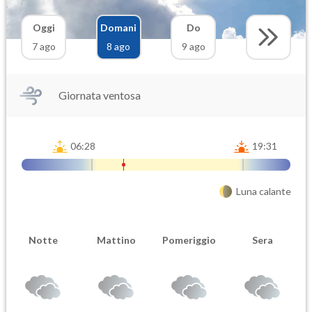
Oggi
Domani
Do
7 ago
8 ago
9 ago
Giornata ventosa
06:28
19:31
Luna calante
Notte
Mattino
Pomeriggio
Sera