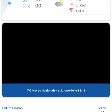
27
°
00
24
Km/h
0
Sud O
TG Meteo Nazionale
-
edizione delle 18:41
Ultime news
Vedi