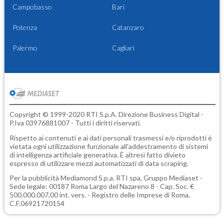
Campobasso
Bari
Potenza
Catanzaro
Palermo
Cagliari
Copyright © 1999-2020 RTI S.p.A. Direzione Business Digital -
P.Iva 03976881007 - Tutti i diritti riservati.
Rispetto ai contenuti e ai dati personali trasmessi e/o riprodotti è
vietata ogni utilizzazione funzionale all'addestramento di sistemi
di intelligenza artificiale generativa. È altresì fatto divieto
espresso di utilizzare mezzi automatizzati di data scraping.
Per la pubblicità
Mediamond S.p.a.
RTI spa, Gruppo Mediaset -
Sede legale: 00187 Roma Largo del Nazareno 8 - Cap. Soc. €
500.000.007,00 int. vers. - Registro delle Imprese di Roma,
C.F.06921720154