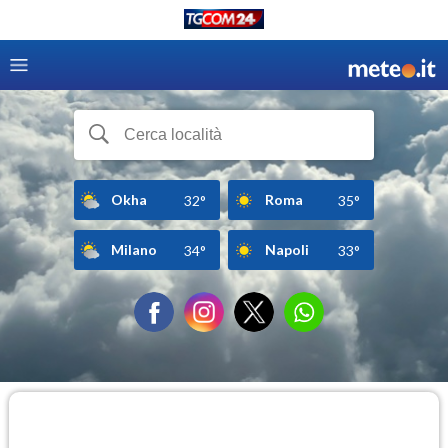
Okha
Roma
32°
35°
Milano
Napoli
34°
33°