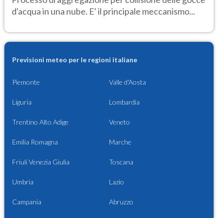
d'acqua in una nube. E' il principale meccanismo...
Previsioni meteo per le regioni italiane
Piemonte
Valle d'Aosta
Liguria
Lombardia
Trentino Alto Adige
Veneto
Emilia Romagna
Marche
Friuli Venezia Giulia
Toscana
Umbria
Lazio
Campania
Abruzzo