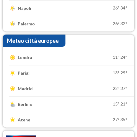
26°
34°
Napoli
26°
32°
Palermo
Meteo città europee
11°
24°
Londra
13°
25°
Parigi
22°
37°
Madrid
15°
21°
Berlino
27°
35°
Atene