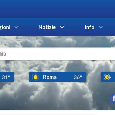
ioni
Notizie
Info
Roma
31°
36°