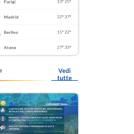
13°
25°
Parigi
22°
37°
Madrid
15°
22°
Berlino
27°
33°
Atene
e
Vedi
tutte