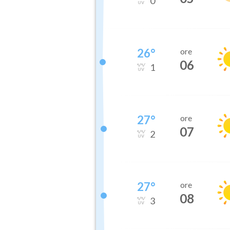
0
26
°
ore
06
1
27
°
ore
07
2
27
°
ore
08
3