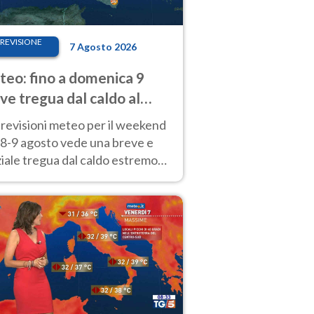
REVISIONE
7 Agosto 2026
eo: fino a domenica 9
ve tregua dal caldo al
d! Altrove calura e afa
revisioni meteo per il weekend
'8-9 agosto vede una breve e
iale tregua dal caldo estremo
Nord mentre altrove persistono
radi.