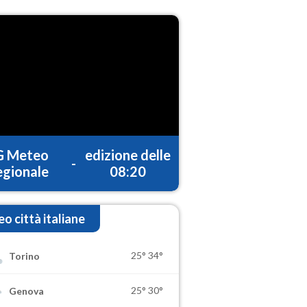
G Meteo
edizione delle
-
gionale
08:20
o città italiane
25°
34°
Torino
25°
30°
Genova