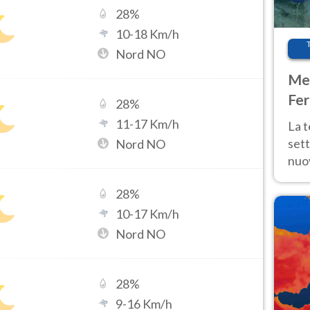
28
%
10
-
18
Km/h
Nord NO
Met
Fer
28
%
int
11
-
17
Km/h
La 
sett
Nord NO
nuov
11 e
28
%
anc
10
-
17
Km/h
Nord NO
28
%
9
-
16
Km/h