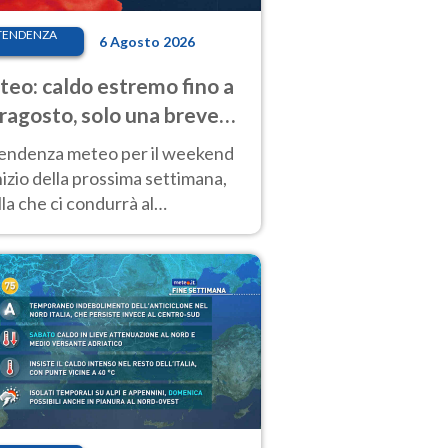
TENDENZA
6 Agosto 2026
eo: caldo estremo fino a
ragosto, solo una breve
sa. Ecco dove
tendenza meteo per il weekend
inizio della prossima settimana,
la che ci condurrà al
ragosto, vede ancora
perature molto elevate