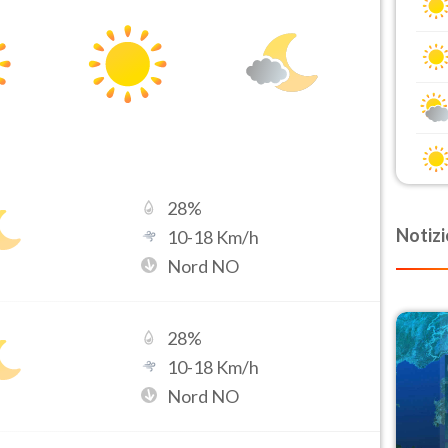
28
%
Notizi
10
-
18
Km/h
Nord NO
28
%
10
-
18
Km/h
Nord NO