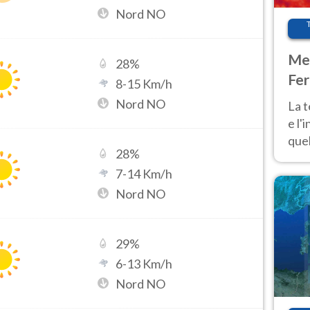
Nord NO
Met
28
%
Fer
8
-
15
Km/h
pau
Nord NO
La 
e l'
quel
28
%
Fer
7
-
14
Km/h
tem
Nord NO
29
%
6
-
13
Km/h
Nord NO