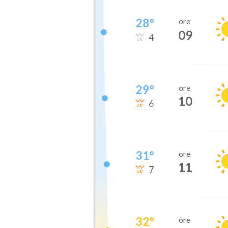
28
°
ore
09
4
29
°
ore
10
6
31
°
ore
11
7
32
°
ore