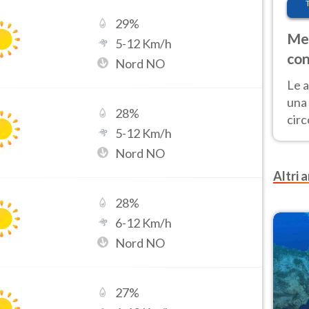
29
%
Met
5
-
12
Km/h
con
Nord NO
Le a
una 
28
%
cir
5
-
12
Km/h
del 
Nord NO
gior
Fer
Altri a
28
%
6
-
12
Km/h
Nord NO
27
%