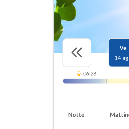
Ve
14 ag
06:28
Notte
Mattin