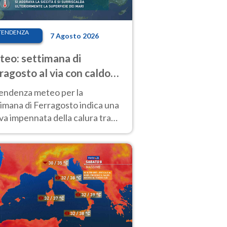
TENDENZA
7 Agosto 2026
eo: settimana di
ragosto al via con caldo
enso e qualche temporale
tendenza meteo per la
imana di Ferragosto indica una
a impennata della calura tra
 14 agosto, con nuovi rialzi
he al Nord.