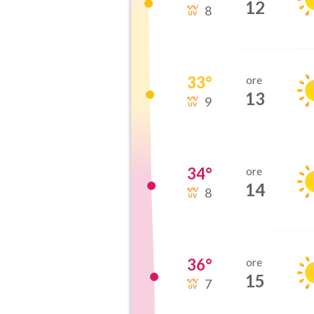
12
8
33
°
ore
13
9
34
°
ore
14
8
36
°
ore
15
7