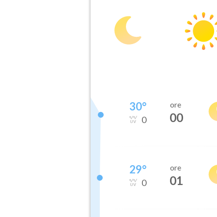
30
°
ore
00
0
29
°
ore
01
0