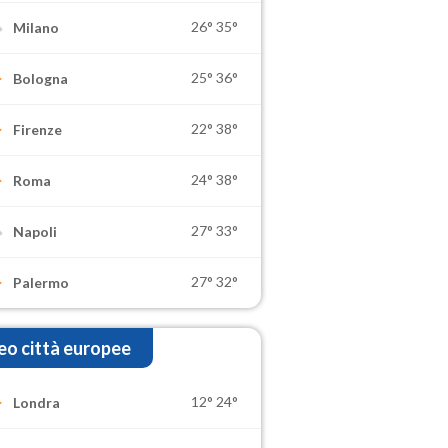
26°
35°
Milano
25°
36°
Bologna
22°
38°
Firenze
24°
38°
Roma
27°
33°
Napoli
27°
32°
Palermo
o città europee
12°
24°
Londra