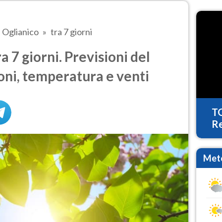
Oglianico
tra 7 giorni
 7 giorni. Previsioni del
oni, temperatura e venti
T
Re
Mete