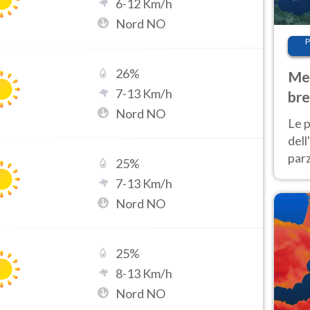
6
-
12
Km/h
Nord NO
P
26
%
Met
7
-
13
Km/h
bre
Nord NO
Nor
Le p
dell
parz
25
%
al 
7
-
13
Km/h
40 g
Nord NO
25
%
8
-
13
Km/h
Nord NO