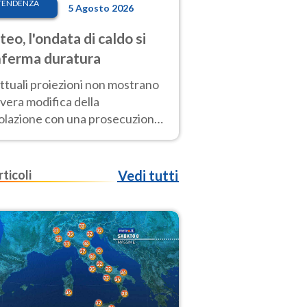
TENDENZA
5 Agosto 2026
eo, l'ondata di caldo si
ferma duratura
ttuali proiezioni non mostrano
vera modifica della
colazione con una prosecuzione
caldo fuori scala per molti
ni, compresa la settimana di
ragosto
rticoli
Vedi tutti