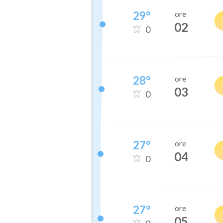
29
°
ore
02
0
28
°
ore
03
0
27
°
ore
04
0
27
°
ore
05