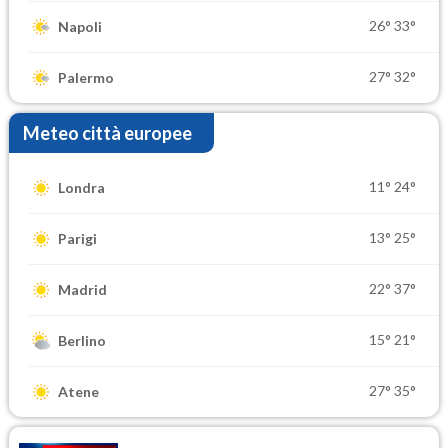
26°
33°
Napoli
27°
32°
Palermo
Meteo città europee
11°
24°
Londra
13°
25°
Parigi
22°
37°
Madrid
15°
21°
Berlino
27°
35°
Atene