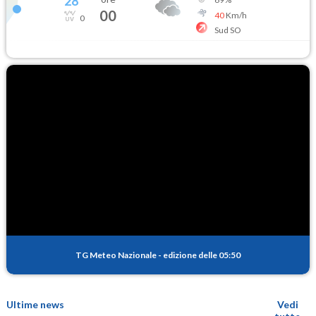
28
°
00
40
Km/h
0
Sud SO
TG Meteo Nazionale
-
edizione delle 05:50
Ultime news
Vedi