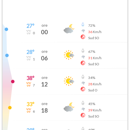
27
°
ore
72
%
00
36
Km/h
0
Sud SO
28
°
ore
67
%
06
31
Km/h
1
Sud SO
38
°
ore
34
%
12
28
Km/h
7
Sud O
33
°
ore
45
%
18
39
Km/h
6
Sud SO
ore
69
%