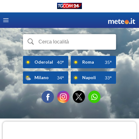
Oderolal
Roma
40°
35°
Milano
Napoli
34°
33°