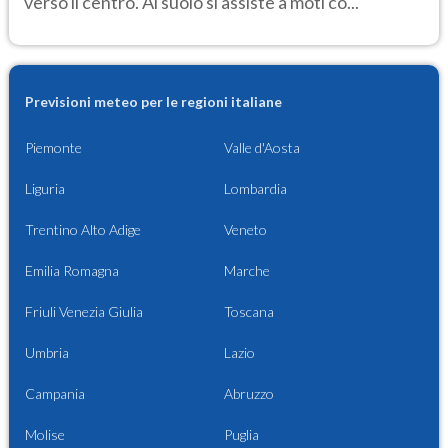
verso il centro. Al suolo si assiste a moti co...
Previsioni meteo per le regioni italiane
Piemonte
Valle d'Aosta
Liguria
Lombardia
Trentino Alto Adige
Veneto
Emilia Romagna
Marche
Friuli Venezia Giulia
Toscana
Umbria
Lazio
Campania
Abruzzo
Molise
Puglia