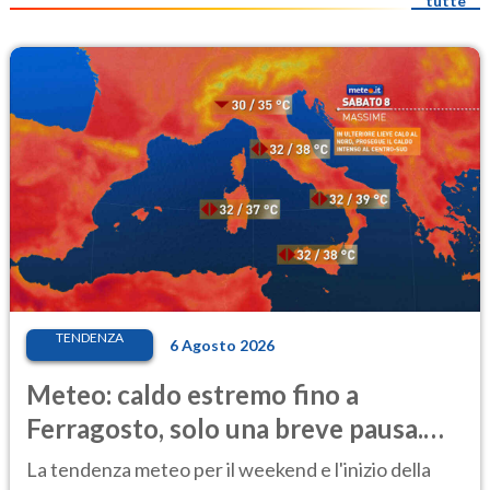
tutte
TENDENZA
6 Agosto 2026
Meteo: caldo estremo fino a
Ferragosto, solo una breve pausa.
Ecco dove
La tendenza meteo per il weekend e l'inizio della