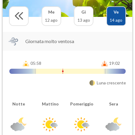
Me
Gi
Ve
12 ago
13 ago
14 ago
Giornata molto ventosa
05:58
19:02
Luna crescente
Notte
Mattino
Pomeriggio
Sera