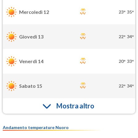
Mercoledì 12
23°
35°
Giovedì 13
22°
34°
Venerdì 14
20°
33°
Sabato 15
22°
34°
Mostra altro
Andamento temperature Nuoro