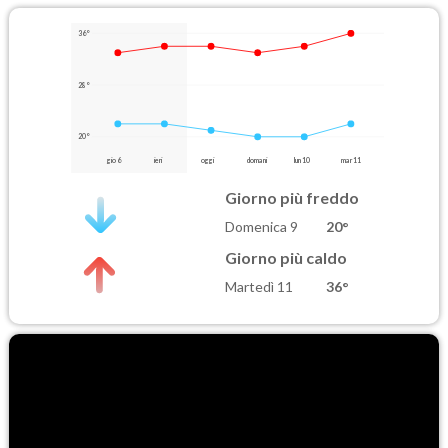
36°
28°
20°
gio 6
ieri
oggi
domani
lun 10
mar 11
Giorno più freddo
Domenica 9
20°
Giorno più caldo
Martedì 11
36°