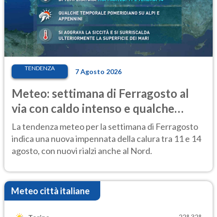
TENDENZA
7 Agosto 2026
Meteo: settimana di Ferragosto al
via con caldo intenso e qualche
temporale
La tendenza meteo per la settimana di Ferragosto
indica una nuova impennata della calura tra 11 e 14
agosto, con nuovi rialzi anche al Nord.
Meteo città italiane
22°
32°