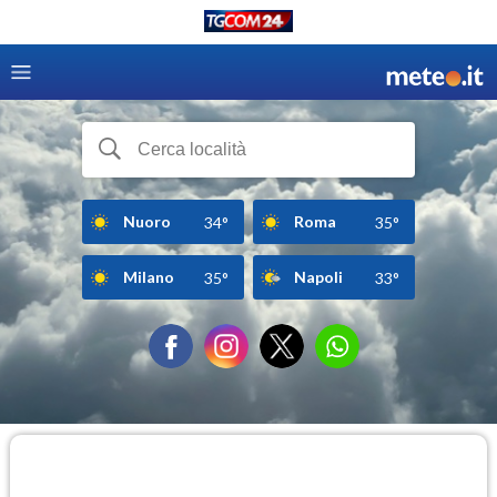
Nuoro
Roma
34°
35°
Milano
Napoli
35°
33°