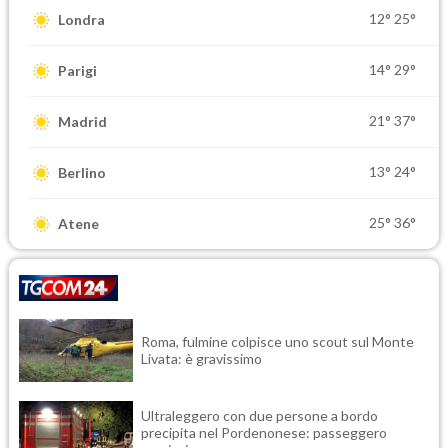
12°
25°
Londra
14°
29°
Parigi
21°
37°
Madrid
13°
24°
Berlino
25°
36°
Atene
Roma, fulmine colpisce uno scout sul Monte
Livata: è gravissimo
Ultraleggero con due persone a bordo
precipita nel Pordenonese: passeggero