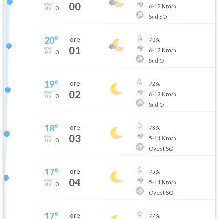
00
6
-
12
Km/h
0
Sud SO
20
°
ore
70
%
01
6
-
12
Km/h
0
Sud O
19
°
ore
72
%
02
6
-
12
Km/h
0
Sud O
18
°
ore
73
%
03
5
-
11
Km/h
0
Ovest SO
17
°
ore
75
%
04
5
-
11
Km/h
0
Ovest SO
17
°
ore
77
%