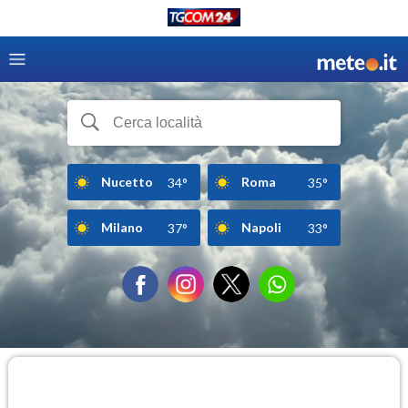
Nucetto
Roma
34°
35°
Milano
Napoli
37°
33°