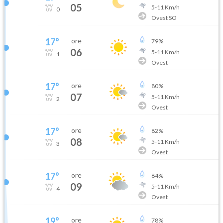
05
5
-
11
Km/h
0
Ovest SO
17
°
ore
79
%
06
5
-
11
Km/h
1
Ovest
17
°
ore
80
%
07
5
-
11
Km/h
2
Ovest
17
°
ore
82
%
08
5
-
11
Km/h
3
Ovest
17
°
ore
84
%
09
5
-
11
Km/h
4
Ovest
19
°
ore
78
%