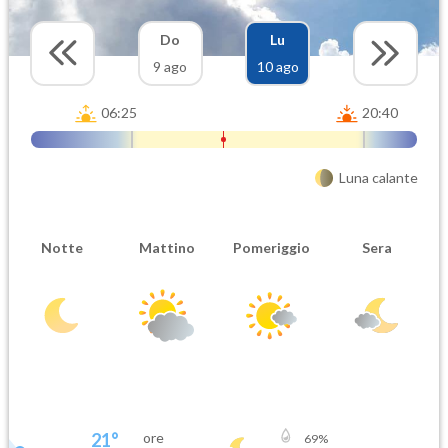
Do
Lu
9 ago
10 ago
06:25
20:40
Luna calante
Notte
Mattino
Pomeriggio
Sera
21
°
ore
69
%