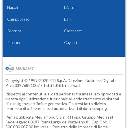
Napoli
L'Aquila
Campobasso
Bari
Potenza
Catanzaro
Palermo
Cagliari
Copyright © 1999-2020 RTI S.p.A. Direzione Business Digital -
P.Iva 03976881007 - Tutti i diritti riservati.
Rispetto ai contenuti e ai dati personali trasmessi e/o riprodotti è
vietata ogni utilizzazione funzionale all'addestramento di sistemi
di intelligenza artificiale generativa. È altresì fatto divieto
espresso di utilizzare mezzi automatizzati di data scraping.
Per la pubblicità
Mediamond S.p.a.
RTI spa, Gruppo Mediaset -
Sede legale: 00187 Roma Largo del Nazareno 8 - Cap. Soc. €
500.000.007,00 int. vers. - Registro delle Imprese di Roma,