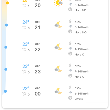
20
8
-
16
Km/h
1
Nord NE
24
°
ore
66
%
21
8
-
16
Km/h
0
Nord NO
23
°
ore
67
%
22
7
-
15
Km/h
0
Nord O
23
°
ore
68
%
23
7
-
14
Km/h
0
Nord O
22
°
ore
69
%
00
6
-
14
Km/h
0
Ovest