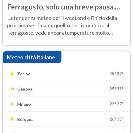
Ferragosto, solo una breve pausa.
Ecco dove
La tendenza meteo per il weekend e l'inizio della
prossima settimana, quella che ci condurrà al
Ferragosto, vede ancora temperature molto
elevate
Meteo città italiane
25°
37°
Torino
25°
31°
Genova
23°
37°
Milano
26°
38°
Bologna