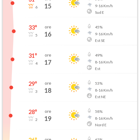
15
9
-
16
Km/h
6
Sud E
33
°
ore
45
%
16
9
-
16
Km/h
5
Est SE
31
°
ore
49
%
17
8
-
16
Km/h
4
Est
29
°
ore
53
%
18
8
-
16
Km/h
3
Est NE
28
°
ore
58
%
19
8
-
16
Km/h
2
Nord E
26
°
ore
62
%