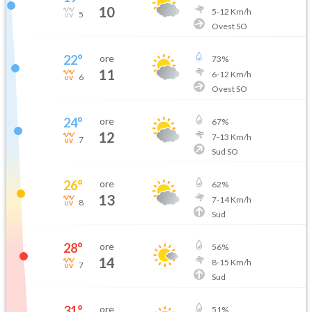
10
5
-
12
Km/h
5
Ovest SO
22
°
ore
73
%
11
6
-
12
Km/h
6
Ovest SO
24
°
ore
67
%
12
7
-
13
Km/h
7
Sud SO
26
°
ore
62
%
13
7
-
14
Km/h
8
Sud
28
°
ore
56
%
14
8
-
15
Km/h
7
Sud
31
°
ore
51
%