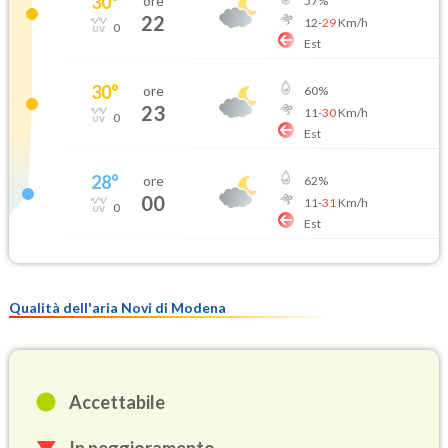
30
°
ore
57
%
22
12
-
29
Km/h
0
Est
30
°
ore
60
%
23
11
-
30
Km/h
0
Est
28
°
ore
62
%
00
11
-
31
Km/h
0
Est
Qualità dell'aria Novi di Modena
Accettabile