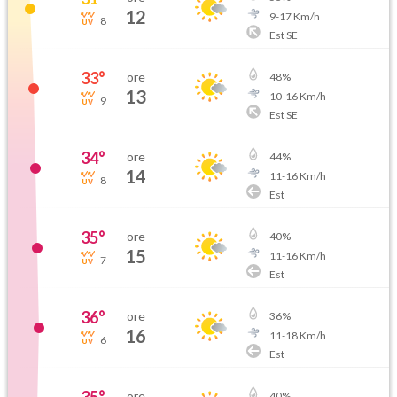
12
9
-
17
Km/h
8
Est SE
33
°
ore
48
%
13
10
-
16
Km/h
9
Est SE
34
°
ore
44
%
14
11
-
16
Km/h
8
Est
35
°
ore
40
%
15
11
-
16
Km/h
7
Est
36
°
ore
36
%
16
11
-
18
Km/h
6
Est
ore
40
%