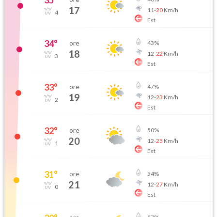
35
°
17
11
-
20
Km/h
4
Est
34
°
ore
43
%
18
12
-
22
Km/h
3
Est
33
°
ore
47
%
19
12
-
23
Km/h
2
Est
32
°
ore
50
%
20
12
-
25
Km/h
1
Est
31
°
ore
54
%
21
12
-
27
Km/h
0
Est