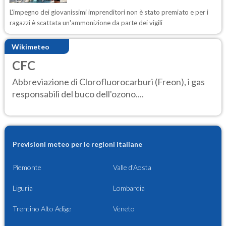
L'impegno dei giovanissimi imprenditori non è stato premiato e per i
ragazzi è scattata un'ammonizione da parte dei vigili
Wikimeteo
CFC
Abbreviazione di Clorofluorocarburi (Freon), i gas
responsabili del buco dell'ozono....
Previsioni meteo per le regioni italiane
Piemonte
Valle d'Aosta
Liguria
Lombardia
Trentino Alto Adige
Veneto