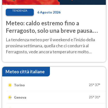
TENDENZA
6 Agosto 2026
Meteo: caldo estremo fino a
Ferragosto, solo una breve pausa.
Ecco dove
La tendenza meteo per il weekend e l'inizio della
prossima settimana, quella che ci condurrà al
Ferragosto, vede ancora temperature molto
elevate
Meteo città italiane
25°
37°
Torino
25°
31°
Genova