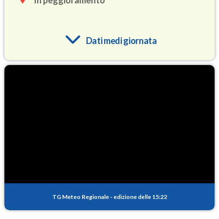
In peggioramento
Dati medi giornata
O3
93.6
(Ozono)
NO2
4.9
(Diossido di azoto)
SO2
0.8
(Anidride solforosa)
PM10
21.0
(Materia particolata)
TG Meteo Regionale
-
edizione delle 15:22
PM25