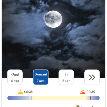
Oggi
Domani
Sa
6 ago
7 ago
8 ago
06:08
20:35