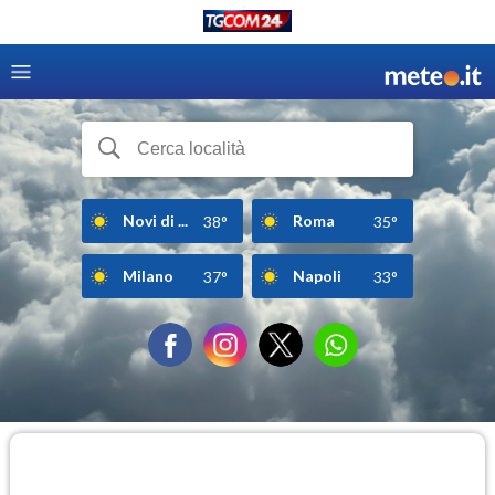
Novi di ...
Roma
38°
35°
Milano
Napoli
37°
33°