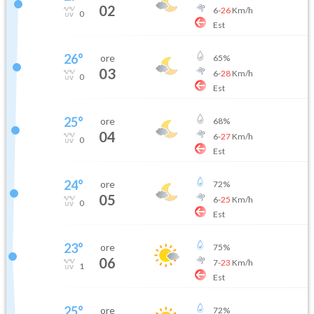
02
6
-
26
Km/h
0
Est
26
°
ore
65
%
03
6
-
28
Km/h
0
Est
25
°
ore
68
%
04
6
-
27
Km/h
0
Est
24
°
ore
72
%
05
6
-
25
Km/h
0
Est
23
°
ore
75
%
06
7
-
23
Km/h
1
Est
25
°
ore
72
%