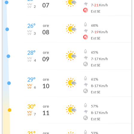
07
7
-
21
Km/h
2
Est SE
26
°
ore
68
%
08
7
-
19
Km/h
3
Est SE
28
°
ore
65
%
09
7
-
17
Km/h
4
Est SE
29
°
ore
61
%
10
8
-
17
Km/h
6
Est SE
30
°
ore
57
%
11
8
-
17
Km/h
7
Est SE
31
°
ore
53
%