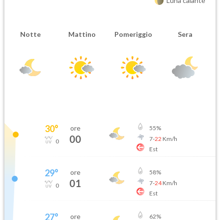
Luna calante
Notte
Mattino
Pomeriggio
Sera
30
°
ore
55
%
00
7
-
22
Km/h
0
Est
29
°
ore
58
%
01
7
-
24
Km/h
0
Est
27
°
ore
62
%