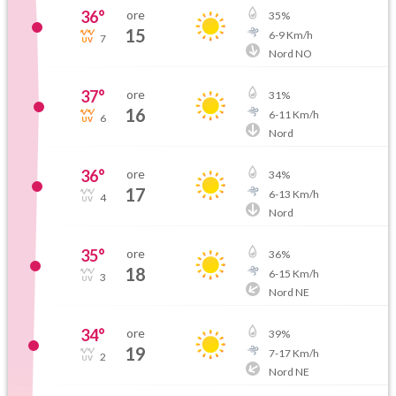
36
°
ore
35
%
15
6
-
9
Km/h
7
Nord NO
37
°
ore
31
%
16
6
-
11
Km/h
6
Nord
36
°
ore
34
%
17
6
-
13
Km/h
4
Nord
35
°
ore
36
%
18
6
-
15
Km/h
3
Nord NE
34
°
ore
39
%
19
7
-
17
Km/h
2
Nord NE