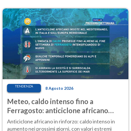
TENDENZA
8 Agosto 2026
Meteo, caldo intenso fino a
Ferragosto: anticiclone africano
ancora protagonista
Anticiclone africano in rinforzo: caldo intenso in
aumento nei prossimi giorni, con valori estremi