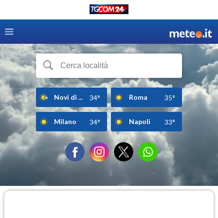
Novi di ...
Roma
34°
35°
Milano
Napoli
34°
33°