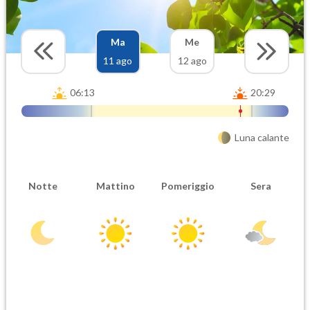
Ma
Me
11 ago
12 ago
06:13
20:29
Luna calante
Notte
Mattino
Pomeriggio
Sera