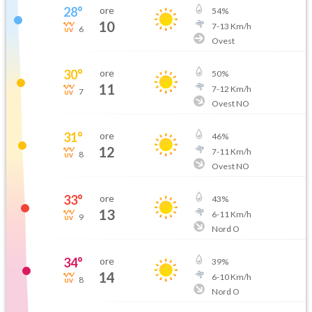
28
°
ore
54
%
10
7
-
13
Km/h
6
Ovest
30
°
ore
50
%
11
7
-
12
Km/h
7
Ovest NO
31
°
ore
46
%
12
7
-
11
Km/h
8
Ovest NO
33
°
ore
43
%
13
6
-
11
Km/h
9
Nord O
34
°
ore
39
%
14
6
-
10
Km/h
8
Nord O