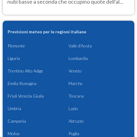
nubi basse a seconda che occupino quote dell'al...
Previsioni meteo per le regioni italiane
Piemonte
Valle d'Aosta
Liguria
Lombardia
Trentino Alto Adige
Veneto
Emilia Romagna
Marche
Friuli Venezia Giulia
Toscana
Umbria
Lazio
Campania
Abruzzo
Molise
Puglia