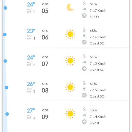
24
°
ore
65
%
05
7
-
17
Km/h
0
Sud O
23
°
ore
68
%
06
7
-
16
Km/h
1
Ovest SO
24
°
ore
65
%
07
7
-
15
Km/h
2
Ovest SO
26
°
ore
61
%
08
7
-
15
Km/h
3
Ovest SO
27
°
ore
58
%
09
7
-
14
Km/h
4
Ovest