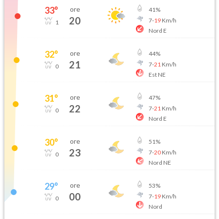
33
°
ore
41
%
20
7
-
19
Km/h
1
Nord E
32
°
ore
44
%
21
7
-
21
Km/h
0
Est NE
31
°
ore
47
%
22
7
-
21
Km/h
0
Nord E
30
°
ore
51
%
23
7
-
20
Km/h
0
Nord NE
29
°
ore
53
%
00
7
-
19
Km/h
0
Nord