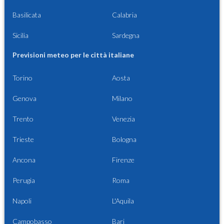
Basilicata
Calabria
Sicilia
Sardegna
Previsioni meteo per le città italiane
Torino
Aosta
Genova
Milano
Trento
Venezia
Trieste
Bologna
Ancona
Firenze
Perugia
Roma
Napoli
L'Aquila
Campobasso
Bari