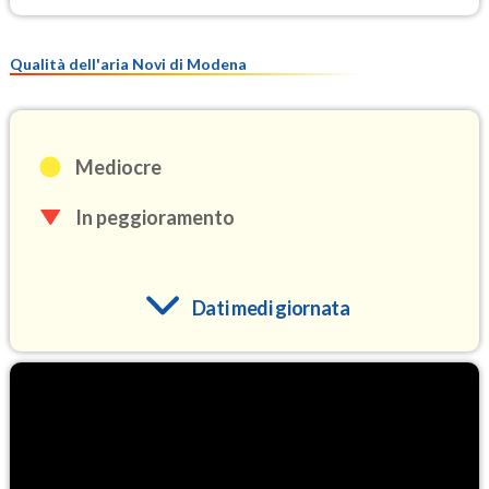
Qualità dell'aria Novi di Modena
Mediocre
In peggioramento
Dati medi giornata
O3
96.4
(Ozono)
NO2
5.4
(Diossido di azoto)