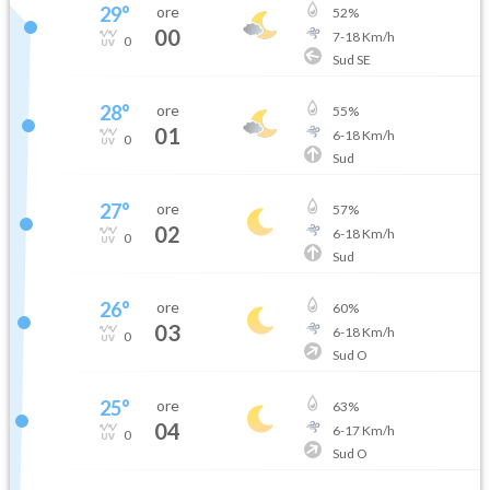
29
°
ore
52
%
00
7
-
18
Km/h
0
Sud SE
28
°
ore
55
%
01
6
-
18
Km/h
0
Sud
27
°
ore
57
%
02
6
-
18
Km/h
0
Sud
26
°
ore
60
%
03
6
-
18
Km/h
0
Sud O
25
°
ore
63
%
04
6
-
17
Km/h
0
Sud O