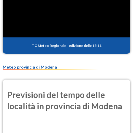
SO2
0.5
(Anidride solforosa)
PM10
18.0
(Materia particolata)
TG Meteo Regionale
-
edizione delle 15:11
PM25
11.0
(Materia particolata)
Meteo provincia di Modena
Previsioni del tempo delle
località in provincia di Modena