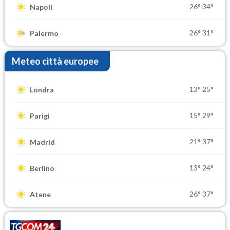
26°
34°
Napoli
26°
31°
Palermo
Meteo città europee
13°
25°
Londra
15°
29°
Parigi
21°
37°
Madrid
13°
24°
Berlino
26°
37°
Atene