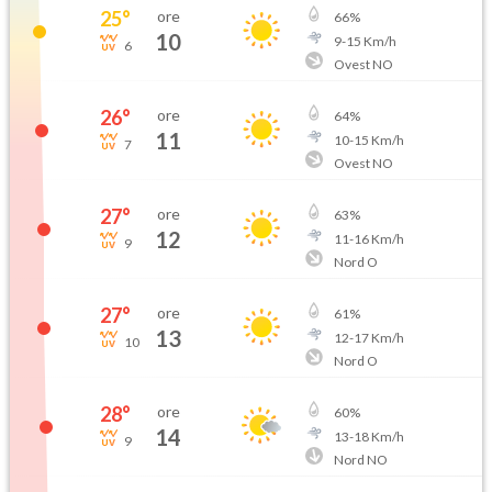
25
°
ore
66
%
10
9
-
15
Km/h
6
Ovest NO
26
°
ore
64
%
11
10
-
15
Km/h
7
Ovest NO
27
°
ore
63
%
12
11
-
16
Km/h
9
Nord O
27
°
ore
61
%
13
12
-
17
Km/h
10
Nord O
28
°
ore
60
%
14
13
-
18
Km/h
9
Nord NO