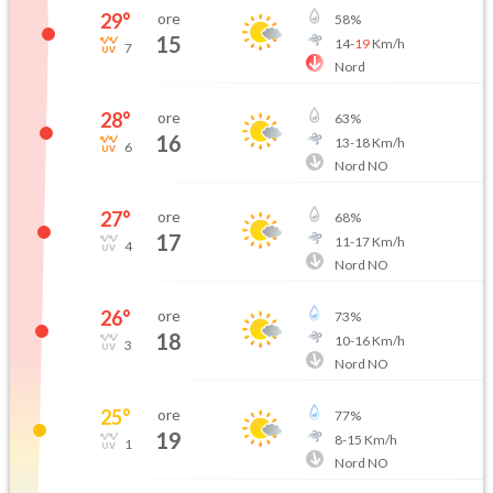
29
°
ore
58
%
15
14
-
19
Km/h
7
Nord
28
°
ore
63
%
16
13
-
18
Km/h
6
Nord NO
27
°
ore
68
%
17
11
-
17
Km/h
4
Nord NO
26
°
ore
73
%
18
10
-
16
Km/h
3
Nord NO
25
°
ore
77
%
19
8
-
15
Km/h
1
Nord NO