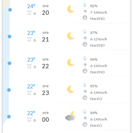
24
°
ore
82
%
20
7
-
14
Km/h
0
Nord NO
23
°
ore
87
%
21
6
-
13
Km/h
0
Nord NO
23
°
ore
86
%
22
6
-
14
Km/h
0
Nord NO
22
°
ore
85
%
23
6
-
14
Km/h
0
Nord O
22
°
ore
84
%
00
6
-
14
Km/h
0
Nord O