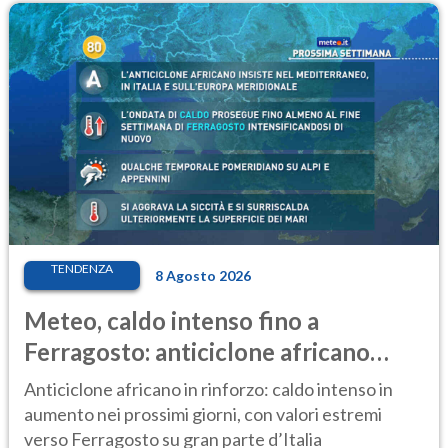
TENDENZA
8 Agosto 2026
Meteo, caldo intenso fino a
Ferragosto: anticiclone africano
ancora protagonista
Anticiclone africano in rinforzo: caldo intenso in
aumento nei prossimi giorni, con valori estremi
verso Ferragosto su gran parte d’Italia