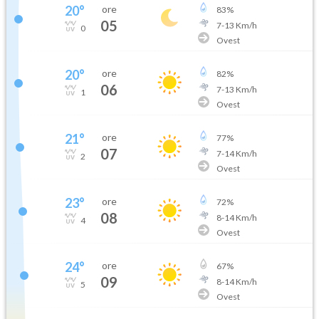
20
°
ore
83
%
05
7
-
13
Km/h
0
Ovest
20
°
ore
82
%
06
7
-
13
Km/h
1
Ovest
21
°
ore
77
%
07
7
-
14
Km/h
2
Ovest
23
°
ore
72
%
08
8
-
14
Km/h
4
Ovest
24
°
ore
67
%
09
8
-
14
Km/h
5
Ovest