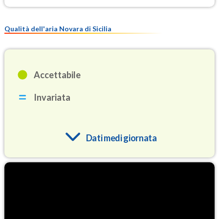
Qualità dell'aria Novara di Sicilia
Accettabile
Invariata
Dati medi giornata
O3
89.7
(Ozono)
NO2
1.3
(Diossido di azoto)