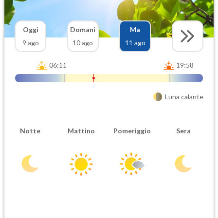
Oggi
Domani
Ma
9 ago
10 ago
11 ago
06:11
19:58
Luna calante
Notte
Mattino
Pomeriggio
Sera