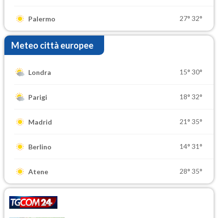
27°
32°
Palermo
Meteo città europee
15°
30°
Londra
18°
32°
Parigi
21°
35°
Madrid
14°
31°
Berlino
28°
35°
Atene