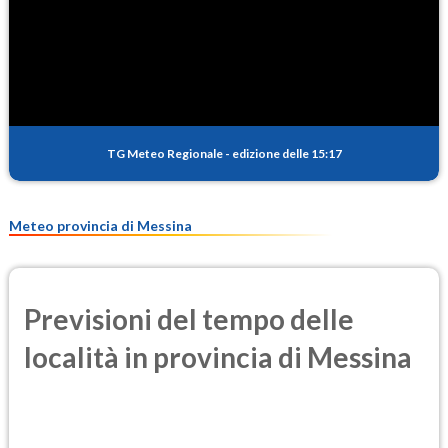
SO2
0.9
(Anidride solforosa)
PM10
18.2
(Materia particolata)
TG Meteo Regionale
-
edizione delle 15:17
PM25
12.0
(Materia particolata)
Meteo provincia di Messina
Previsioni del tempo delle
località in provincia di Messina