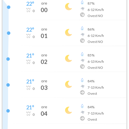
22
°
ore
87
%
00
6
-
12
Km/h
0
Ovest NO
22
°
ore
86
%
01
6
-
12
Km/h
0
Ovest NO
21
°
ore
85
%
02
6
-
13
Km/h
0
Ovest NO
21
°
ore
84
%
03
7
-
13
Km/h
0
Ovest
21
°
ore
84
%
04
7
-
13
Km/h
0
Ovest