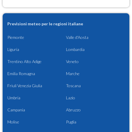
Previsioni meteo per le regioni italiane
Piemonte
Valle d'Aosta
Liguria
Lombardia
Trentino Alto Adige
Veneto
Emilia Romagna
Marche
Friuli Venezia Giulia
Toscana
Umbria
Lazio
Campania
Abruzzo
Molise
Puglia