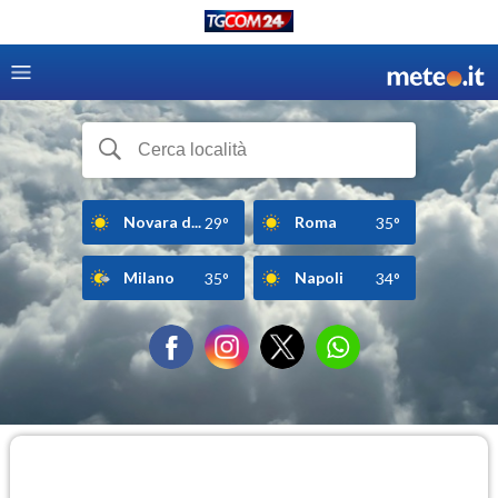
Novara d...
Roma
29°
35°
Milano
Napoli
35°
34°