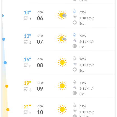
10
°
ore
82
%
06
5
-
10
Km/h
1
Est
13
°
ore
76
%
07
5
-
11
Km/h
2
Est
16
°
ore
70
%
08
5
-
11
Km/h
3
Est
19
°
ore
64
%
09
5
-
11
Km/h
4
Est
21
°
ore
61
%
10
5
-
11
Km/h
5