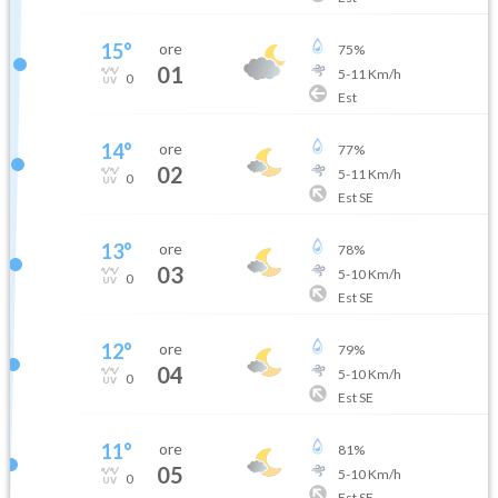
15
°
ore
75
%
01
5
-
11
Km/h
0
Est
14
°
ore
77
%
02
5
-
11
Km/h
0
Est SE
13
°
ore
78
%
03
5
-
10
Km/h
0
Est SE
12
°
ore
79
%
04
5
-
10
Km/h
0
Est SE
11
°
ore
81
%
05
5
-
10
Km/h
0
Est SE