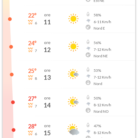
Est NE
22
°
ore
58
%
11
6
-
11
Km/h
6
Nord E
24
°
ore
56
%
12
7
-
12
Km/h
7
Nord NE
25
°
ore
53
%
13
7
-
12
Km/h
8
Nord
27
°
ore
50
%
14
8
-
12
Km/h
7
Nord NO
28
°
ore
47
%
15
8
-
12
Km/h
6