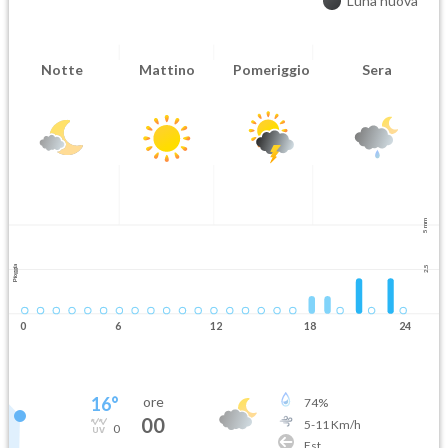
Luna nuova
Notte
Mattino
Pomeriggio
Sera
5 mm
Pioggia
2.5
0
6
12
18
24
16
°
ore
74
%
00
5
-
11
Km/h
0
Est