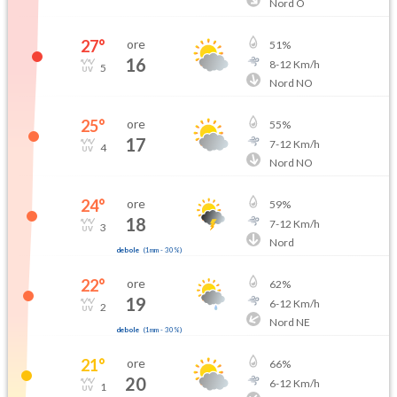
Nord O
27
°
ore
51
%
16
8
-
12
Km/h
5
Nord NO
25
°
ore
55
%
17
7
-
12
Km/h
4
Nord NO
24
°
ore
59
%
18
7
-
12
Km/h
3
Nord
debole
(
1mm
-
30
%)
22
°
ore
62
%
19
6
-
12
Km/h
2
Nord NE
debole
(
1mm
-
30
%)
21
°
ore
66
%
20
6
-
12
Km/h
1