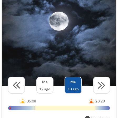
Ma
Me
12 ago
13 ago
06:08
20:28