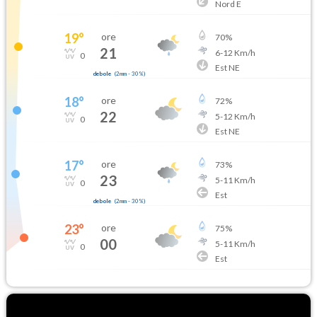
Nord E
19
°
ore
70
%
21
6
-
12
Km/h
0
Est NE
debole
(
2mm
-
30
%)
18
°
ore
72
%
22
5
-
12
Km/h
0
Est NE
17
°
ore
73
%
23
5
-
11
Km/h
0
Est
debole
(
2mm
-
30
%)
23
°
ore
75
%
00
5
-
11
Km/h
0
Est