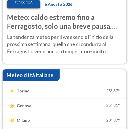
TENDENZA
6 Agosto 2026
Meteo: caldo estremo fino a
Ferragosto, solo una breve pausa.
Ecco dove
La tendenza meteo per il weekend e l'inizio della
prossima settimana, quella che ci condurrà al
Ferragosto, vede ancora temperature molto
elevate
Meteo città italiane
25°
37°
Torino
25°
31°
Genova
23°
37°
Milano