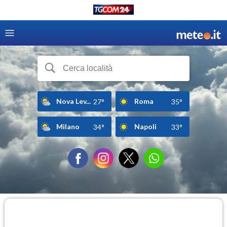
Nova Lev...
Roma
27°
35°
Milano
Napoli
34°
33°