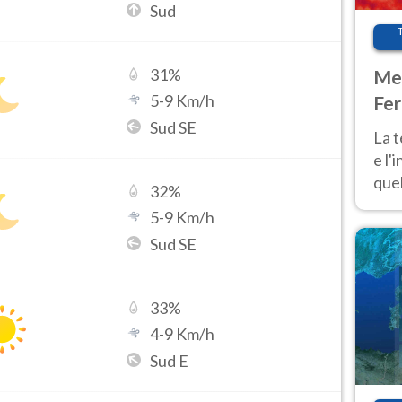
Sud
31
%
Met
5
-
9
Km/h
Fer
Sud SE
pau
La 
e l'
quel
32
%
Fer
5
-
9
Km/h
tem
Sud SE
33
%
4
-
9
Km/h
Sud E