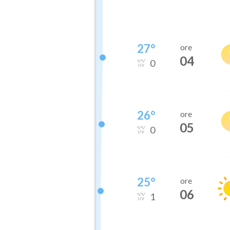
27
°
ore
04
0
26
°
ore
05
0
25
°
ore
06
1