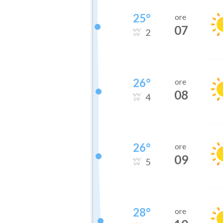
25
°
ore
07
2
26
°
ore
08
4
26
°
ore
09
5
28
°
ore