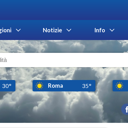
ioni
Notizie
Info
Roma
30°
35°