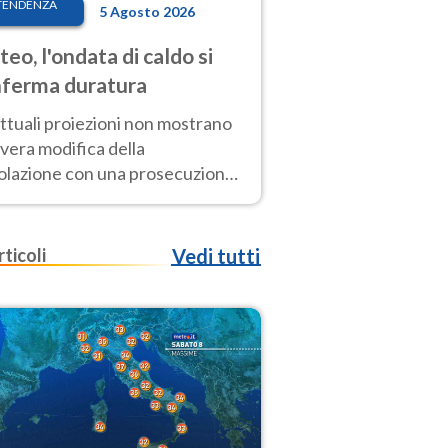
TENDENZA
5 Agosto 2026
eo, l'ondata di caldo si
ferma duratura
ttuali proiezioni non mostrano
vera modifica della
colazione con una prosecuzione
caldo fuori scala per molti
ni, compresa la settimana di
ragosto
rticoli
Vedi tutti