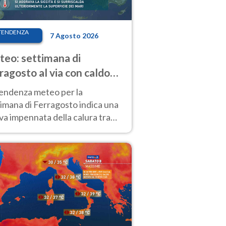
TENDENZA
7 Agosto 2026
eo: settimana di
ragosto al via con caldo
enso e qualche temporale
tendenza meteo per la
imana di Ferragosto indica una
a impennata della calura tra
 14 agosto, con nuovi rialzi
he al Nord.