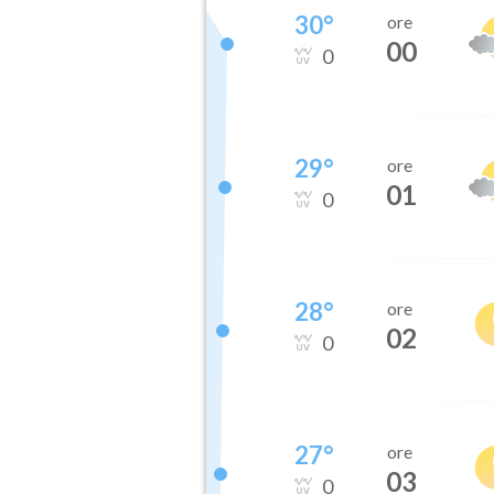
30
°
ore
00
0
29
°
ore
01
0
28
°
ore
02
0
27
°
ore
03
0