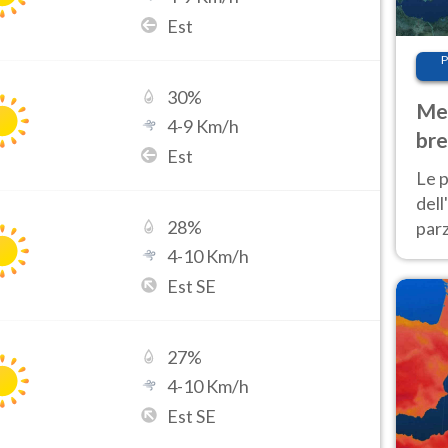
Est
P
30
%
Met
4
-
9
Km/h
bre
Est
Nor
Le p
dell
28
%
parz
al 
4
-
10
Km/h
40 g
Est SE
27
%
4
-
10
Km/h
Est SE