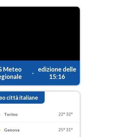
G Meteo
edizione delle
-
gionale
15:16
o città italiane
22°
32°
Torino
25°
31°
Genova