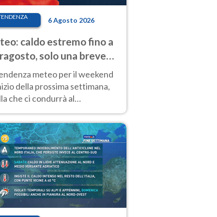
TENDENZA
6 Agosto 2026
eo: caldo estremo fino a
ragosto, solo una breve
sa. Ecco dove
tendenza meteo per il weekend
inizio della prossima settimana,
la che ci condurrà al
ragosto, vede ancora
perature molto elevate