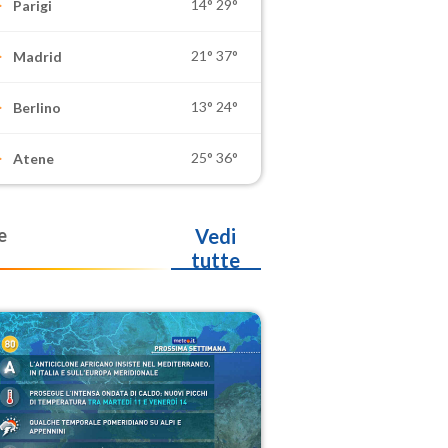
14°
29°
Parigi
21°
37°
Madrid
13°
24°
Berlino
25°
36°
Atene
e
Vedi
tutte