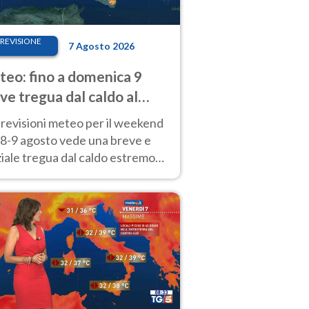
REVISIONE
7 Agosto 2026
eo: fino a domenica 9
ve tregua dal caldo al
d! Altrove calura e afa
revisioni meteo per il weekend
'8-9 agosto vede una breve e
iale tregua dal caldo estremo
Nord mentre altrove persistono
radi.