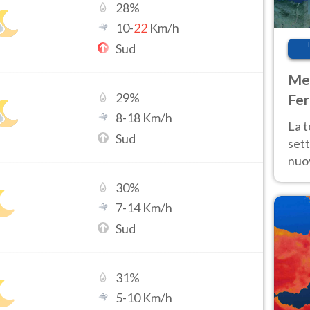
28
%
10
-
22
Km/h
Sud
Met
29
%
Fer
8
-
18
Km/h
int
La 
Sud
sett
nuov
11 e
30
%
anc
7
-
14
Km/h
Sud
31
%
5
-
10
Km/h