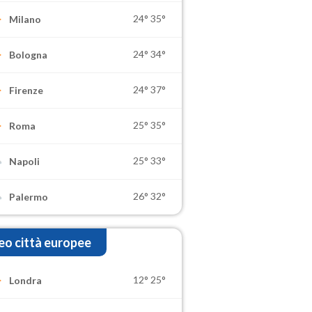
24°
35°
Milano
24°
34°
Bologna
24°
37°
Firenze
25°
35°
Roma
25°
33°
Napoli
26°
32°
Palermo
o città europee
12°
25°
Londra