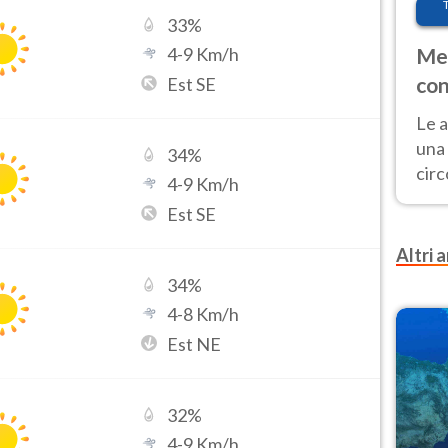
33
%
4
-
9
Km/h
Met
con
Est SE
Le a
una 
34
%
cir
4
-
9
Km/h
del 
Est SE
gior
Fer
Altri a
34
%
4
-
8
Km/h
Est NE
32
%
4
-
9
Km/h