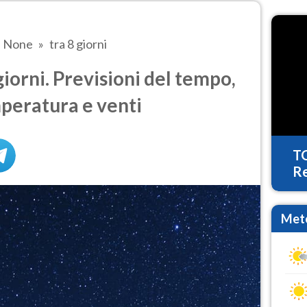
None
tra 8 giorni
iorni. Previsioni del tempo,
mperatura e venti
T
Re
Mete