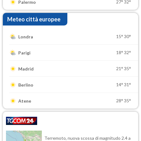
27°
32°
Palermo
Meteo città europee
15°
30°
Londra
18°
32°
Parigi
21°
35°
Madrid
14°
31°
Berlino
28°
35°
Atene
Terremoto, nuova scossa di magnitudo 2.4 a