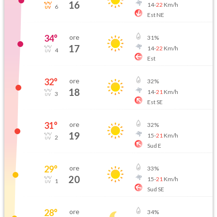
16
14
-
22
Km/h
6
Est NE
34
°
ore
31
%
17
14
-
22
Km/h
4
Est
32
°
ore
32
%
18
14
-
21
Km/h
3
Est SE
31
°
ore
32
%
19
15
-
21
Km/h
2
Sud E
29
°
ore
33
%
20
15
-
21
Km/h
1
Sud SE
28
°
ore
34
%