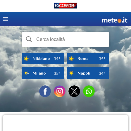
Nibbiano
Roma
34°
35°
Milano
Napoli
35°
34°