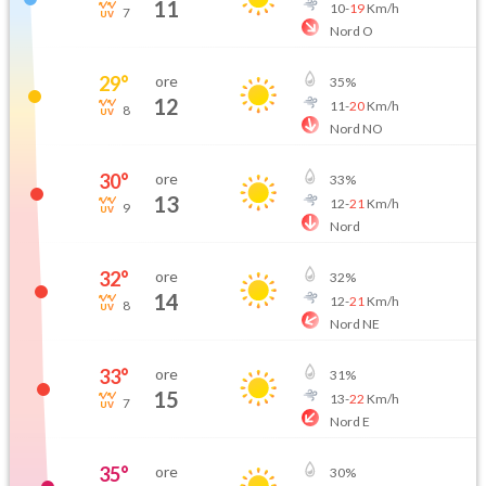
11
10
-
19
Km/h
7
Nord O
29
°
ore
35
%
12
11
-
20
Km/h
8
Nord NO
30
°
ore
33
%
13
12
-
21
Km/h
9
Nord
32
°
ore
32
%
14
12
-
21
Km/h
8
Nord NE
33
°
ore
31
%
15
13
-
22
Km/h
7
Nord E
35
°
ore
30
%