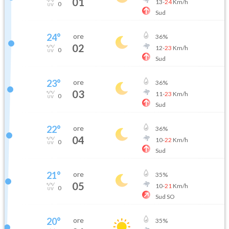
01
13
-
24
Km/h
0
Sud
24
°
ore
36
%
02
12
-
23
Km/h
0
Sud
23
°
ore
36
%
03
11
-
23
Km/h
0
Sud
22
°
ore
36
%
04
10
-
22
Km/h
0
Sud
21
°
ore
35
%
05
10
-
21
Km/h
0
Sud SO
20
°
ore
35
%