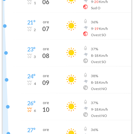
06
9
-
20
Km/h
1
Sud O
21
°
ore
36
%
07
9
-
19
Km/h
2
Ovest SO
23
°
ore
37
%
08
8
-
18
Km/h
3
Ovest SO
24
°
ore
38
%
09
8
-
18
Km/h
4
Ovest NO
26
°
ore
37
%
10
9
-
18
Km/h
6
Ovest NO
27
°
ore
36
%