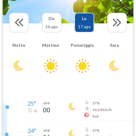
Do
Lu
16 ago
17 ago
Notte
Mattino
Pomeriggio
Sera
25
°
ore
37
%
00
14
-
24
Km/h
0
Sud
24
°
ore
37
%