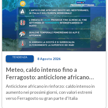
TENDENZA
8 Agosto 2026
Meteo, caldo intenso fino a
Ferragosto: anticiclone africano
ancora protagonista
Anticiclone africano in rinforzo: caldo intenso in
aumento nei prossimi giorni, con valori estremi
verso Ferragosto su gran parte d’Italia