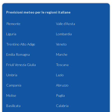
Previsioni meteo per le regioni italiane
Piemonte
Valle d'Aosta
Liguria
Lombardia
Trentino Alto Adige
Veneto
Emilia Romagna
Marche
Friuli Venezia Giulia
Toscana
Umbria
Lazio
Campania
Abruzzo
Molise
Puglia
Basilicata
Calabria