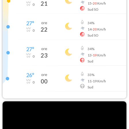
21
15
-
20
Km/h
0
Sud SO
27
°
ore
34
%
22
14
-
20
Km/h
0
Sud SO
27
°
ore
34
%
23
13
-
19
Km/h
0
Sud
26
°
ore
33
%
00
11
-
19
Km/h
0
Sud