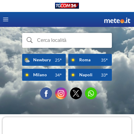
Newbury
Roma
25°
35°
Milano
Napoli
34°
33°