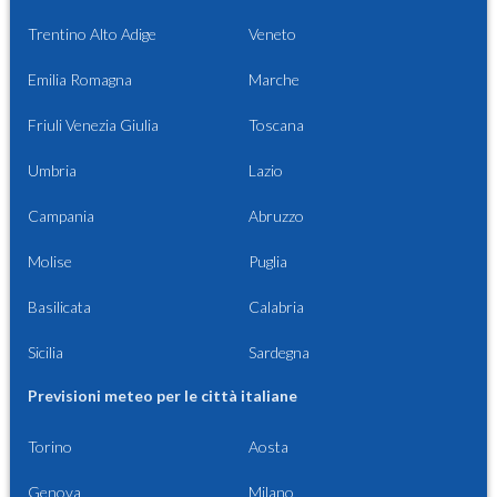
Trentino Alto Adige
Veneto
Emilia Romagna
Marche
Friuli Venezia Giulia
Toscana
Umbria
Lazio
Campania
Abruzzo
Molise
Puglia
Basilicata
Calabria
Sicilia
Sardegna
Previsioni meteo per le città italiane
Torino
Aosta
Genova
Milano