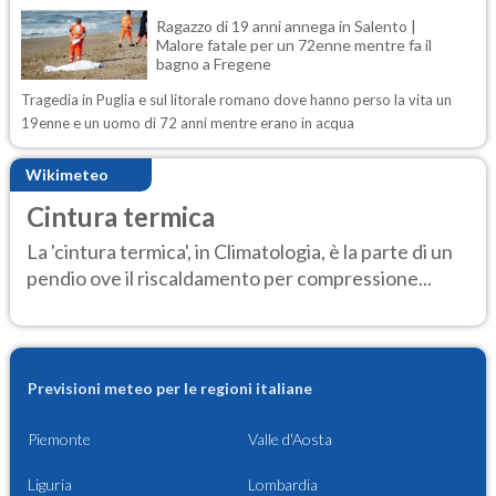
Ragazzo di 19 anni annega in Salento |
Malore fatale per un 72enne mentre fa il
bagno a Fregene
Tragedia in Puglia e sul litorale romano dove hanno perso la vita un
19enne e un uomo di 72 anni mentre erano in acqua
Wikimeteo
Cintura termica
La 'cintura termica', in Climatologia, è la parte di un
pendio ove il riscaldamento per compressione...
Previsioni meteo per le regioni italiane
Piemonte
Valle d'Aosta
Liguria
Lombardia