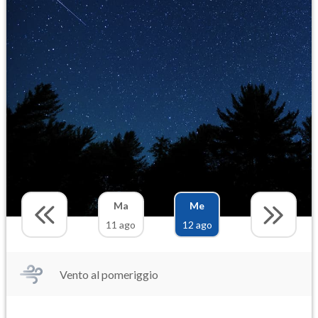
Ma
Me
11 ago
12 ago
Vento al pomeriggio