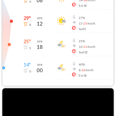
06
14
-
36
Km/h
6
Est SE
29
°
ore
27
%
12
17
-
25
Km/h
8
Sud E
25
°
ore
23
%
18
13
-
21
Km/h
5
Sud SE
14
°
ore
60
%
00
8
-
26
Km/h
0
Est SE