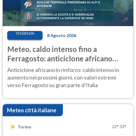
TENDENZA
8 Agosto 2026
Meteo, caldo intenso fino a
Ferragosto: anticiclone africano
ancora protagonista
Anticiclone africano in rinforzo: caldo intenso in
aumento nei prossimi giorni, con valori estremi
verso Ferragosto su gran parte d’Italia
Meteo città italiane
22°
33°
Torino