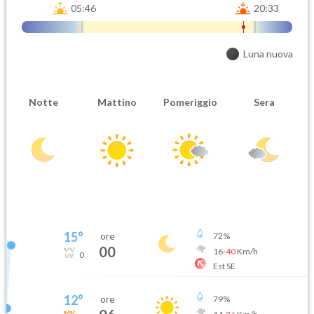
05:46
20:33
Luna nuova
Notte
Mattino
Pomeriggio
Sera
15
°
ore
72
%
00
16
-
40
Km/h
0
Est SE
12
°
ore
79
%