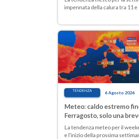
impennata della calura tra 11 e 
TENDENZA
6 Agosto 2026
Meteo: caldo estremo fin
Ferragosto, solo una bre
pausa. Ecco dove
La tendenza meteo per il wee
e l'inizio della prossima settima