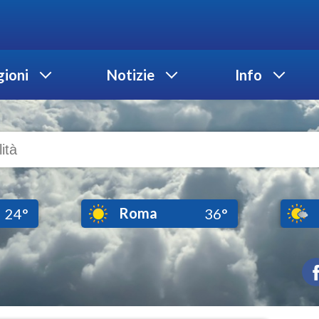
ioni
Notizie
Info
Roma
24°
36°