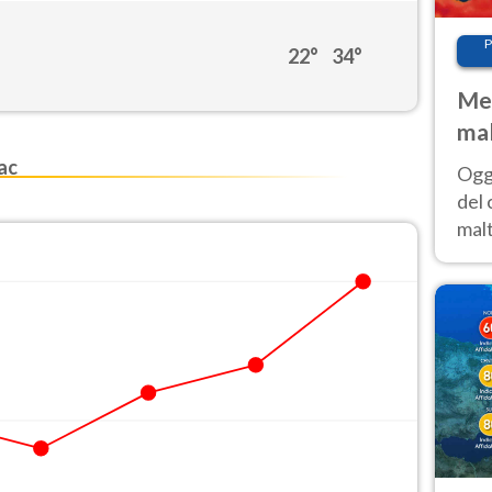
P
22°
34°
Met
mal
nub
ac
Oggi
es
del 
malt
estr
prev