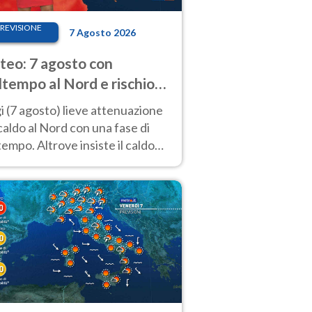
REVISIONE
7 Agosto 2026
eo: 7 agosto con
tempo al Nord e rischio
ifragi. Altrove caldo
 (7 agosto) lieve attenuazione
tremo
caldo al Nord con una fase di
empo. Altrove insiste il caldo
emo con picchi di 40°C. Le
isioni