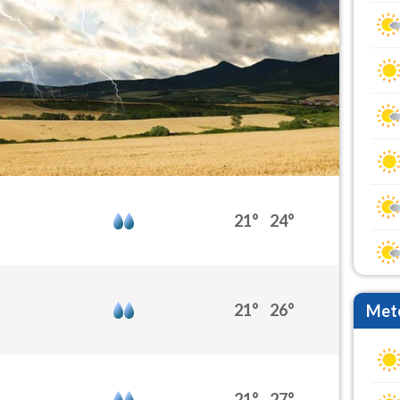
21°
24°
21°
26°
Mete
21°
27°