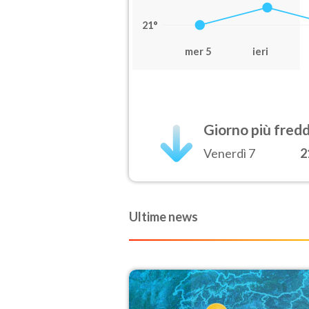
21°
mer 5
ieri
Giorno più fred
Venerdì 7
2
Ultime news