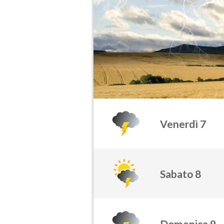
Venerdì 7
Sabato 8
Domenica 9