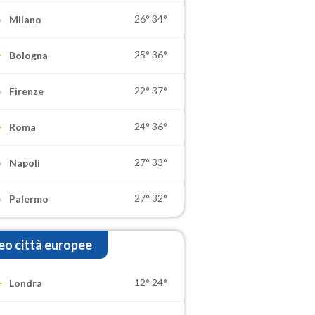
26°
34°
Milano
25°
36°
Bologna
22°
37°
Firenze
24°
36°
Roma
27°
33°
Napoli
27°
32°
Palermo
o città europee
12°
24°
Londra