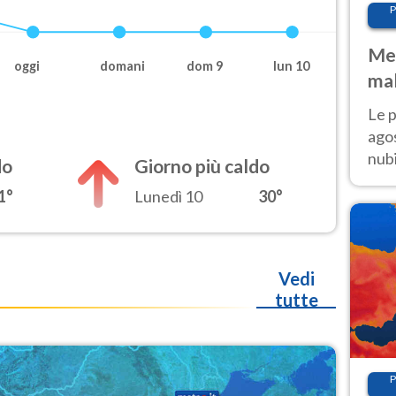
P
Met
oggi
domani
dom 9
lun 10
mal
fin
Le p
agos
nubi
do
Giorno più caldo
Cen
1°
Lunedì 10
30°
mol
Vedi
tutte
P