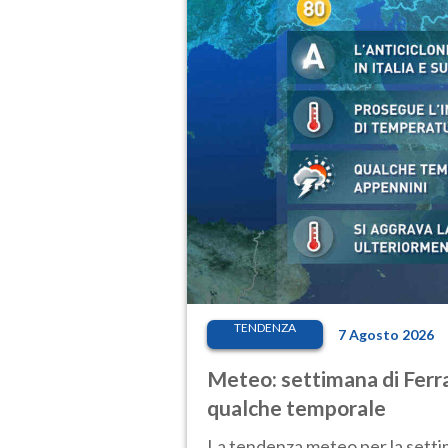
TENDENZA
7 Agosto 2026
Meteo: settimana di Ferra
qualche temporale
La tendenza meteo per la setti