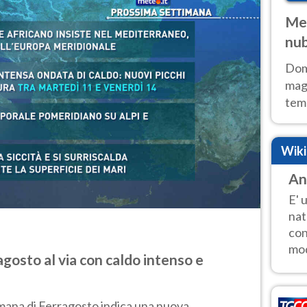
Met
nub
Sud
Doma
magg
temp
sem
prev
Wik
An
E' 
nat
con
mod
gosto al via con caldo intenso e
mana di Ferragosto indica una nuova