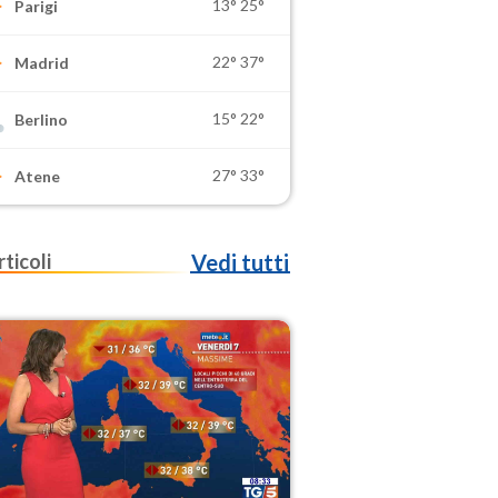
13°
25°
Parigi
22°
37°
Madrid
15°
22°
Berlino
27°
33°
Atene
rticoli
Vedi tutti