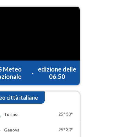
G Meteo
edizione delle
-
zionale
06:50
o città italiane
25°
33°
Torino
25°
30°
Genova