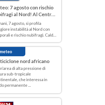
eo: 7 agosto con rischio
ifragi al Nord! Al Centro-
 caldo estremo
ni, 7 agosto, si profila
iore instabilità al Nord con
orali e rischio nubifragi. Caldo
pre estremo al Centro-Sud. Le
isioni.
imeteo
ticiclone nord africano
un'area di alta pressione di
ura sub-tropicale
tinentale, che interessa in
o permanente ...