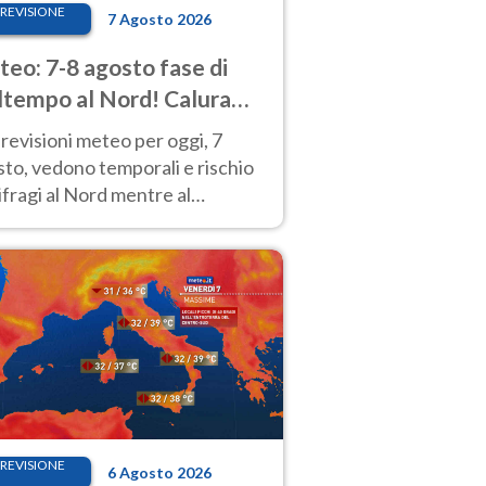
REVISIONE
7 Agosto 2026
eo: 7-8 agosto fase di
tempo al Nord! Calura
o a Ferragosto
revisioni meteo per oggi, 7
to, vedono temporali e rischio
fragi al Nord mentre al
tro-Sud sole e caldo sempre
to intenso.
REVISIONE
6 Agosto 2026