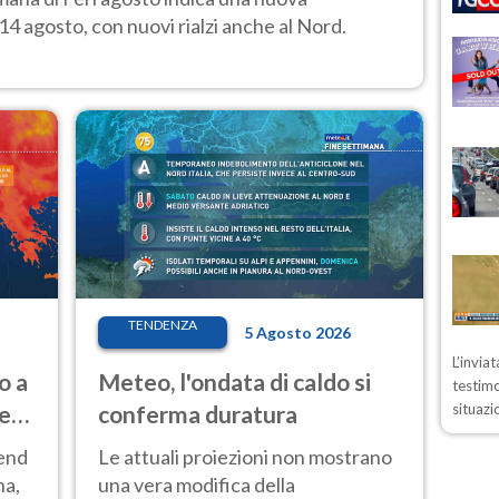
14 agosto, con nuovi rialzi anche al Nord.
TENDENZA
5 Agosto 2026
L’invia
o a
Meteo, l'ondata di caldo si
testimo
ve
conferma duratura
situazi
kend
Le attuali proiezioni non mostrano
na,
una vera modifica della