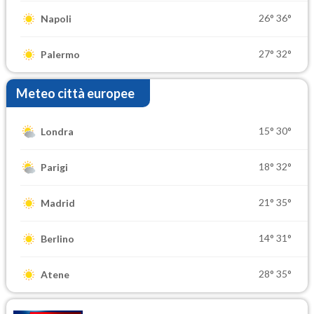
26°
36°
Napoli
27°
32°
Palermo
Meteo città europee
15°
30°
Londra
18°
32°
Parigi
21°
35°
Madrid
14°
31°
Berlino
28°
35°
Atene