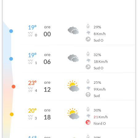
19
°
ore
29
%
00
8
Km/h
0
Sud O
19
°
ore
32
%
06
18
Km/h
1
Sud O
23
°
ore
25
%
12
9
Km/h
4
Sud
20
°
ore
30
%
18
21
Km/h
3
Nord O
ore
39
%