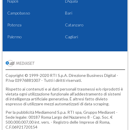
Napoli
L'Aquila
Campobasso
Bari
Potenza
Catanzaro
Palermo
Cagliari
Copyright © 1999-2020 RTI S.p.A. Direzione Business Digital -
P.Iva 03976881007 - Tutti i diritti riservati.
Rispetto ai contenuti e ai dati personali trasmessi e/o riprodotti è
vietata ogni utilizzazione funzionale all'addestramento di sistemi
di intelligenza artificiale generativa. È altresì fatto divieto
espresso di utilizzare mezzi automatizzati di data scraping.
Per la pubblicità
Mediamond S.p.a.
RTI spa, Gruppo Mediaset -
Sede legale: 00187 Roma Largo del Nazareno 8 - Cap. Soc. €
500.000.007,00 int. vers. - Registro delle Imprese di Roma,
C.F.06921720154