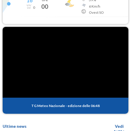
16
°
00
6
Km/h
0
Ovest SO
TG Meteo Nazionale
-
edizione delle 06:48
Ultime news
Vedi