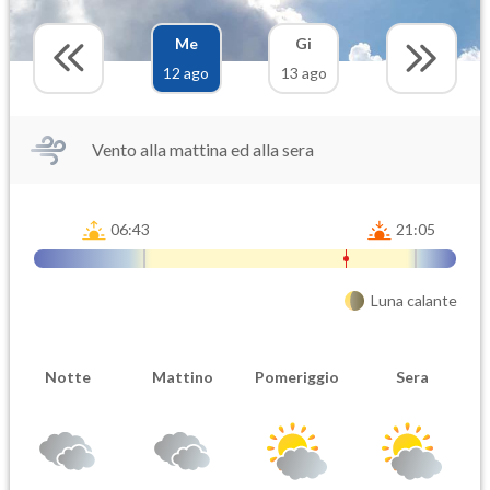
Me
Gi
12 ago
13 ago
Vento alla mattina ed alla sera
06:43
21:05
Luna calante
Notte
Mattino
Pomeriggio
Sera