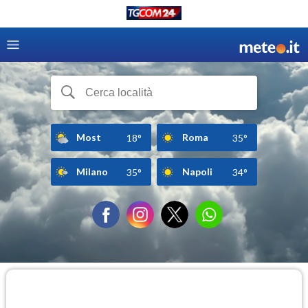
Most
Roma
18°
35°
Milano
Napoli
35°
34°