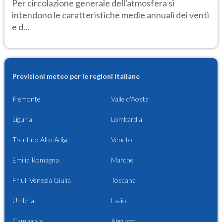
Per circolazione generale dell'atmosfera si
intendono le caratteristiche medie annuali dei venti
e d...
Previsioni meteo per le regioni italiane
Piemonte
Valle d'Aosta
Liguria
Lombardia
Trentino Alto Adige
Veneto
Emilia Romagna
Marche
Friuli Venezia Giulia
Toscana
Umbria
Lazio
Campania
Abruzzo