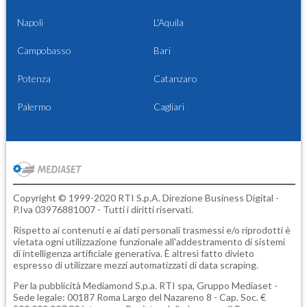
Napoli
L'Aquila
Campobasso
Bari
Potenza
Catanzaro
Palermo
Cagliari
Copyright © 1999-2020 RTI S.p.A. Direzione Business Digital -
P.Iva 03976881007 - Tutti i diritti riservati.
Rispetto ai contenuti e ai dati personali trasmessi e/o riprodotti è
vietata ogni utilizzazione funzionale all'addestramento di sistemi
di intelligenza artificiale generativa. È altresì fatto divieto
espresso di utilizzare mezzi automatizzati di data scraping.
Per la pubblicità
Mediamond S.p.a.
RTI spa, Gruppo Mediaset -
Sede legale: 00187 Roma Largo del Nazareno 8 - Cap. Soc. €