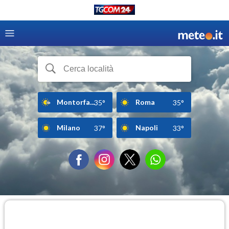
Montorfa...
Roma
35°
35°
Milano
Napoli
37°
33°