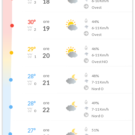
18
6
-
10
Km/h
3
Ovest
30
°
ore
44
%
19
6
-
11
Km/h
2
Ovest
29
°
ore
46
%
20
6
-
11
Km/h
1
Ovest NO
28
°
ore
48
%
21
7
-
11
Km/h
0
Nord O
28
°
ore
49
%
22
7
-
11
Km/h
0
Nord O
27
°
ore
51
%