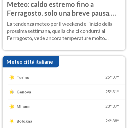
Meteo: caldo estremo fino a
Ferragosto, solo una breve pausa.
Ecco dove
La tendenza meteo per il weekend e l'inizio della
prossima settimana, quella che ci condurrà al
Ferragosto, vede ancora temperature molto
elevate
Meteo città italiane
25°
37°
Torino
25°
31°
Genova
23°
37°
Milano
26°
38°
Bologna