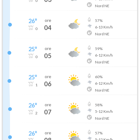
0
Nord NE
26
°
ore
57
%
04
6
-
13
Km/h
0
Nord NE
25
°
ore
59
%
05
6
-
12
Km/h
0
Nord NE
25
°
ore
60
%
06
6
-
12
Km/h
1
Nord NE
26
°
ore
58
%
07
5
-
12
Km/h
2
Nord NE
26
°
ore
57
%
08
5
-
12
Km/h