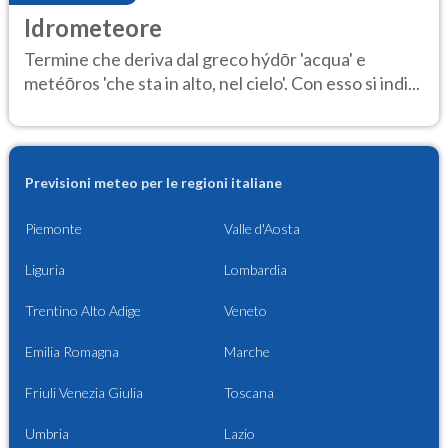
Idrometeore
Termine che deriva dal greco hýdōr 'acqua' e
metéōros 'che sta in alto, nel cielo'. Con esso si indi...
Previsioni meteo per le regioni italiane
Piemonte
Valle d'Aosta
Liguria
Lombardia
Trentino Alto Adige
Veneto
Emilia Romagna
Marche
Friuli Venezia Giulia
Toscana
Umbria
Lazio