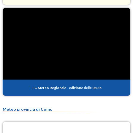
O3
102.6
(Ozono)
NO2
3.9
(Diossido di azoto)
SO2
0.7
(Anidride solforosa)
PM10
15.0
(Materia particolata)
TG Meteo Regionale
-
edizione delle 08:35
PM25
10.4
(Materia particolata)
Meteo provincia di Como