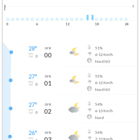
Pioggia
2.5
0
6
12
18
24
28
°
ore
51
%
00
6
-
12
Km/h
0
Nord NO
27
°
ore
53
%
01
6
-
12
Km/h
0
Nord NO
27
°
ore
54
%
02
6
-
13
Km/h
0
Nord
26
°
ore
56
%
03
7
-
13
Km/h