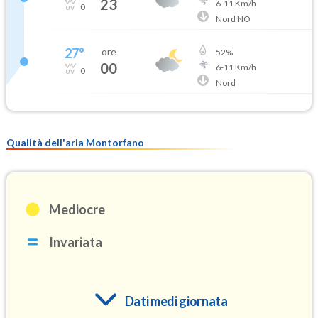
23
6
-
11
Km/h
0
Nord NO
27
°
ore
52
%
00
6
-
11
Km/h
0
Nord
Qualità dell'aria Montorfano
Mediocre
Invariata
Dati medi giornata