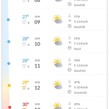
3
Nord NE
27
°
ore
55
%
09
5
-
11
Km/h
4
Nord NE
28
°
ore
52
%
10
5
-
11
Km/h
4
Nord
28
°
ore
50
%
11
5
-
11
Km/h
5
Nord NO
29
°
ore
47
%
12
5
-
10
Km/h
6
Ovest NO
30
°
ore
45
%