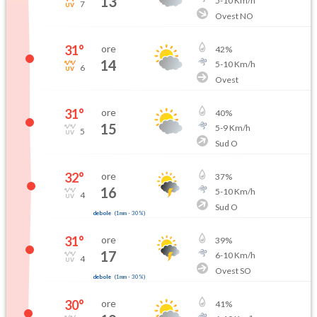
13
5
-
10
Km/h
7
Ovest NO
31
°
ore
42
%
14
5
-
10
Km/h
6
Ovest
31
°
ore
40
%
15
5
-
9
Km/h
5
Sud O
32
°
ore
37
%
16
5
-
10
Km/h
4
Sud O
debole
(
1mm
-
30
%)
31
°
ore
39
%
17
6
-
10
Km/h
4
Ovest SO
debole
(
1mm
-
30
%)
30
°
ore
41
%