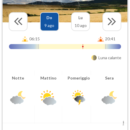
Do
Lu
9 ago
10 ago
06:15
20:41
Luna calante
Notte
Mattino
Pomeriggio
Sera
5 mm