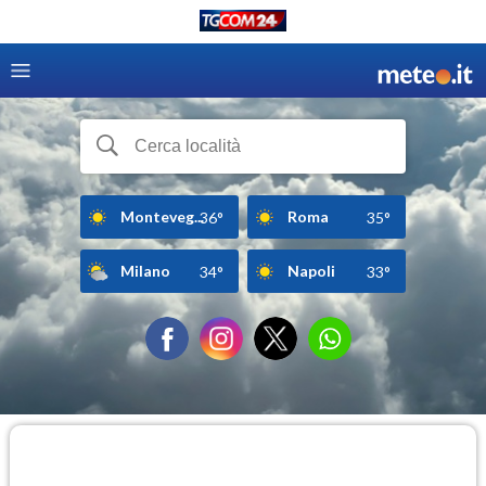
Monteveg...
Roma
36°
35°
Milano
Napoli
34°
33°