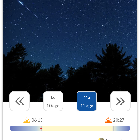
Lu
Ma
10 ago
11 ago
06:13
20:27