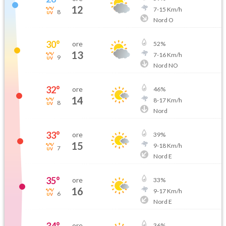
12
7
-
15
Km/h
8
Nord O
30
°
ore
52
%
13
7
-
16
Km/h
9
Nord NO
32
°
ore
46
%
14
8
-
17
Km/h
8
Nord
33
°
ore
39
%
15
9
-
18
Km/h
7
Nord E
35
°
ore
33
%
16
9
-
17
Km/h
6
Nord E
ore
36
%