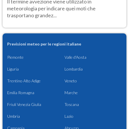
Il termine avvezione viene utilizzato in
meteorologia per indicare quei moti che
trasportano grandez...
Previsioni meteo per le regioni italiane
Piemonte
Valle d'Aosta
Liguria
Lombardia
Trentino Alto Adige
Veneto
Emilia Romagna
Marche
Friuli Venezia Giulia
Toscana
Umbria
Lazio
Campania
Abruzzo