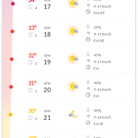
34
°
17
9
-
17
Km/h
4
Nord E
33
°
ore
39
%
18
9
-
17
Km/h
3
Est NE
32
°
ore
43
%
19
9
-
17
Km/h
2
Est
31
°
ore
46
%
20
9
-
16
Km/h
1
Est
30
°
ore
49
%
21
9
-
16
Km/h
0
Est SE