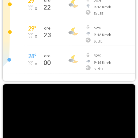
29
°
ore
50
%
22
9
-
16
Km/h
0
Est SE
29
°
ore
52
%
23
9
-
16
Km/h
0
Sud E
28
°
ore
52
%
00
9
-
16
Km/h
0
Sud SE