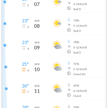
07
6
-
14
Km/h
2
Sud O
23
°
ore
74
%
08
5
-
13
Km/h
3
Sud O
23
°
ore
78
%
09
5
-
12
Km/h
4
Sud O
25
°
ore
72
%
10
5
-
13
Km/h
6
Ovest SO
26
°
ore
65
%
11
6
-
14
Km/h
7
Ovest
28
°
ore
59
%