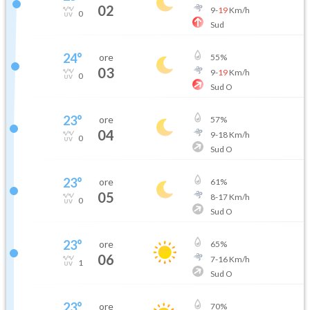
02
9
-
19
Km/h
0
Sud
24
°
ore
55
%
03
9
-
19
Km/h
0
Sud O
23
°
ore
57
%
04
9
-
18
Km/h
0
Sud O
23
°
ore
61
%
05
8
-
17
Km/h
0
Sud O
23
°
ore
65
%
06
7
-
16
Km/h
1
Sud O
23
°
ore
70
%