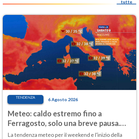
tutte
TENDENZA
6 Agosto 2026
Meteo: caldo estremo fino a
Ferragosto, solo una breve pausa.
Ecco dove
La tendenza meteo per il weekend e l'inizio della