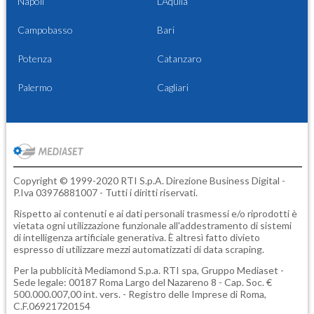
Napoli
L'Aquila
Campobasso
Bari
Potenza
Catanzaro
Palermo
Cagliari
Copyright © 1999-2020 RTI S.p.A. Direzione Business Digital -
P.Iva 03976881007 - Tutti i diritti riservati.
Rispetto ai contenuti e ai dati personali trasmessi e/o riprodotti è
vietata ogni utilizzazione funzionale all'addestramento di sistemi
di intelligenza artificiale generativa. È altresì fatto divieto
espresso di utilizzare mezzi automatizzati di data scraping.
Per la pubblicità
Mediamond S.p.a.
RTI spa, Gruppo Mediaset -
Sede legale: 00187 Roma Largo del Nazareno 8 - Cap. Soc. €
500.000.007,00 int. vers. - Registro delle Imprese di Roma,
C.F.06921720154