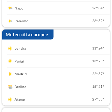
26°
34°
Napoli
26°
32°
Palermo
Meteo città europee
11°
24°
Londra
13°
25°
Parigi
22°
37°
Madrid
15°
21°
Berlino
27°
35°
Atene