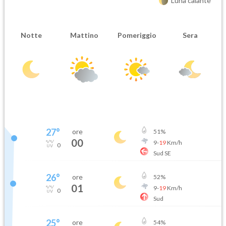
Luna calante
Notte
Mattino
Pomeriggio
Sera
27
°
ore
51
%
00
9
-
19
Km/h
0
Sud SE
26
°
ore
52
%
01
9
-
19
Km/h
0
Sud
25
°
ore
54
%