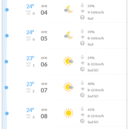
24
°
ore
39
%
04
9
-
14
Km/h
0
Sud
24
°
ore
39
%
05
8
-
14
Km/h
0
Sud
23
°
ore
39
%
06
8
-
13
Km/h
1
Sud SO
23
°
ore
40
%
07
8
-
12
Km/h
2
Sud SO
24
°
ore
41
%
08
8
-
12
Km/h
3
Sud SO