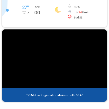
27
°
ore
39
%
00
16
-
24
Km/h
0
Sud SE
TG Meteo Regionale
-
edizione delle 08:48