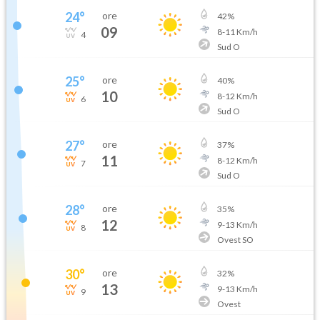
24
°
ore
42
%
09
8
-
11
Km/h
4
Sud O
25
°
ore
40
%
10
8
-
12
Km/h
6
Sud O
27
°
ore
37
%
11
8
-
12
Km/h
7
Sud O
28
°
ore
35
%
12
9
-
13
Km/h
8
Ovest SO
30
°
ore
32
%
13
9
-
13
Km/h
9
Ovest