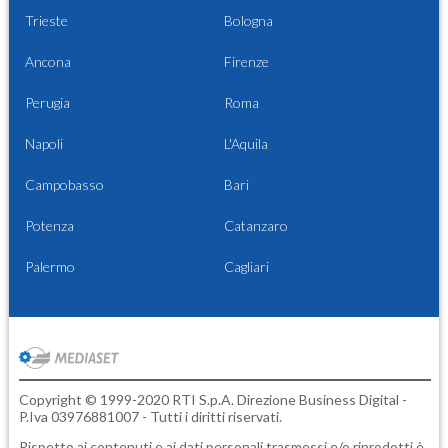
Trieste
Bologna
Ancona
Firenze
Perugia
Roma
Napoli
L'Aquila
Campobasso
Bari
Potenza
Catanzaro
Palermo
Cagliari
Copyright © 1999-2020 RTI S.p.A. Direzione Business Digital -
P.Iva 03976881007 - Tutti i diritti riservati.
Rispetto ai contenuti e ai dati personali trasmessi e/o riprodotti è