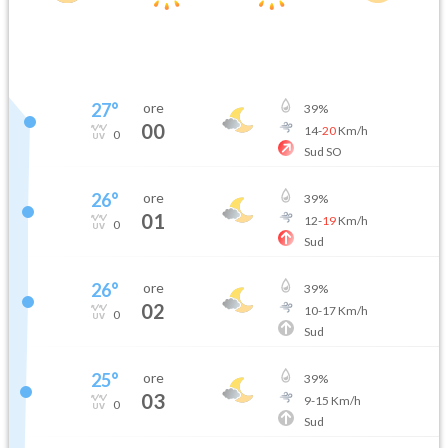
27
°
ore
39
%
00
14
-
20
Km/h
0
Sud SO
26
°
ore
39
%
01
12
-
19
Km/h
0
Sud
26
°
ore
39
%
02
10
-
17
Km/h
0
Sud
25
°
ore
39
%
03
9
-
15
Km/h
0
Sud