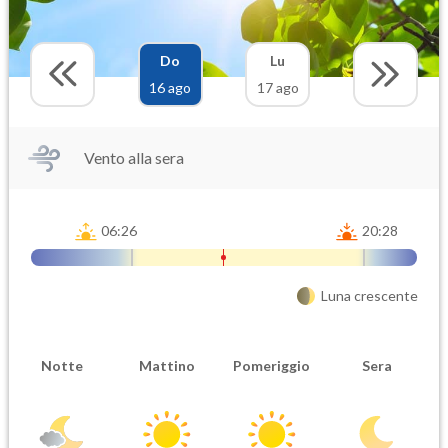
Do
Lu
16 ago
17 ago
Vento alla sera
06:26
20:28
Luna crescente
Notte
Mattino
Pomeriggio
Sera