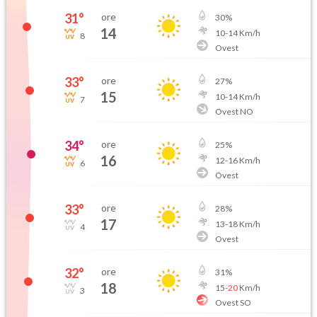
31
°
ore
30
%
14
10
-
14
Km/h
8
Ovest
33
°
ore
27
%
15
10
-
14
Km/h
7
Ovest NO
34
°
ore
25
%
16
12
-
16
Km/h
6
Ovest
33
°
ore
28
%
17
13
-
18
Km/h
4
Ovest
32
°
ore
31
%
18
15
-
20
Km/h
3
Ovest SO