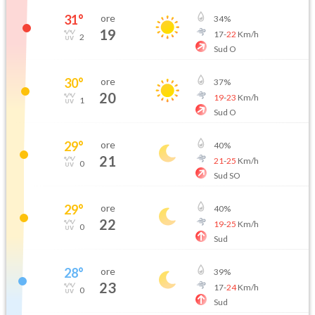
31
°
ore
34
%
19
17
-
22
Km/h
2
Sud O
30
°
ore
37
%
20
19
-
23
Km/h
1
Sud O
29
°
ore
40
%
21
21
-
25
Km/h
0
Sud SO
29
°
ore
40
%
22
19
-
25
Km/h
0
Sud
28
°
ore
39
%
23
17
-
24
Km/h
0
Sud