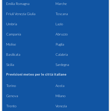
Emilia Romagna
Marche
Friuli Venezia Giulia
Toscana
Umbria
Lazio
Campania
Abruzzo
Molise
Puglia
Basilicata
Calabria
Sicilia
Sardegna
Previsioni meteo per le città italiane
Torino
Aosta
Genova
Milano
Trento
Venezia