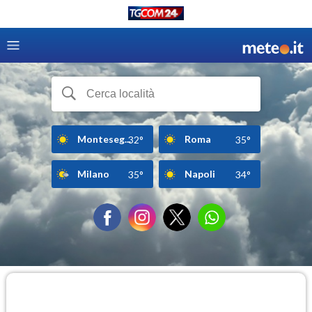
Monteseg...
Roma
32°
35°
Milano
Napoli
35°
34°