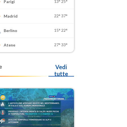
13°
25°
Parigi
22°
37°
Madrid
15°
22°
Berlino
27°
33°
Atene
e
Vedi
tutte