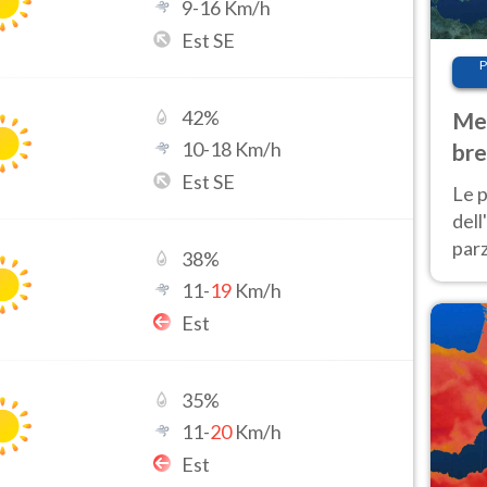
9
-
16
Km/h
Est SE
P
42
%
Met
10
-
18
Km/h
bre
Est SE
Nor
Le p
dell
parz
38
%
al 
11
-
19
Km/h
40 g
Est
35
%
11
-
20
Km/h
Est