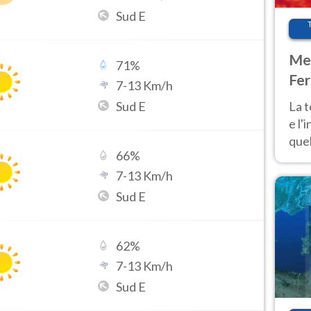
Sud E
Met
71
%
Fer
7
-
13
Km/h
pau
Sud E
La 
e l'
quel
66
%
Fer
tem
7
-
13
Km/h
Sud E
62
%
7
-
13
Km/h
Sud E