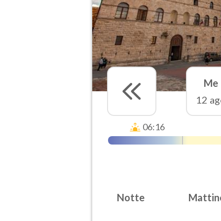
Me
12 ag
06:16
Notte
Mattin