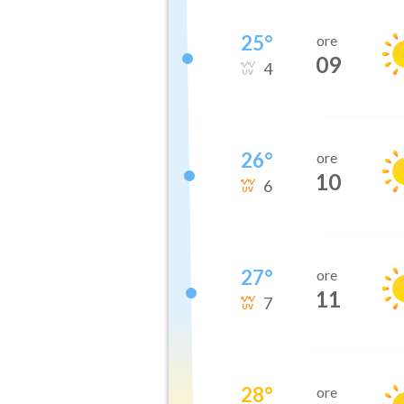
25
°
ore
09
4
26
°
ore
10
6
27
°
ore
11
7
28
°
ore