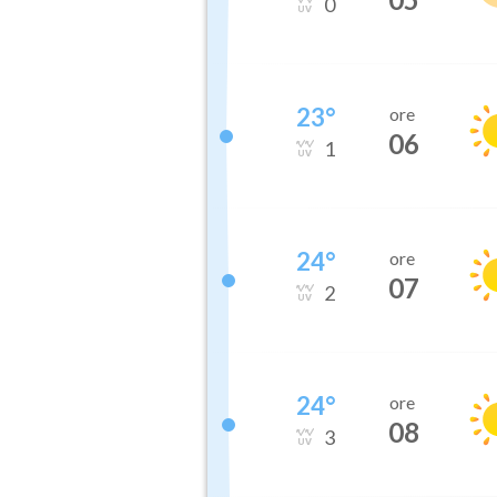
0
23
°
ore
06
1
24
°
ore
07
2
24
°
ore
08
3