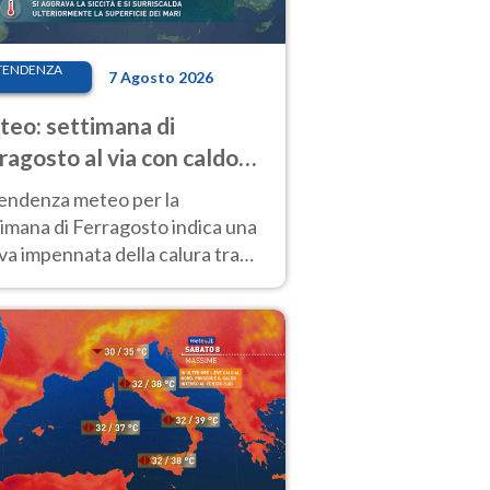
TENDENZA
7 Agosto 2026
eo: settimana di
ragosto al via con caldo
enso e qualche temporale
tendenza meteo per la
imana di Ferragosto indica una
a impennata della calura tra
 14 agosto, con nuovi rialzi
he al Nord.