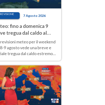
REVISIONE
7 Agosto 2026
eo: fino a domenica 9
ve tregua dal caldo al
d! Altrove calura e afa
revisioni meteo per il weekend
'8-9 agosto vede una breve e
iale tregua dal caldo estremo
Nord mentre altrove persistono
radi.