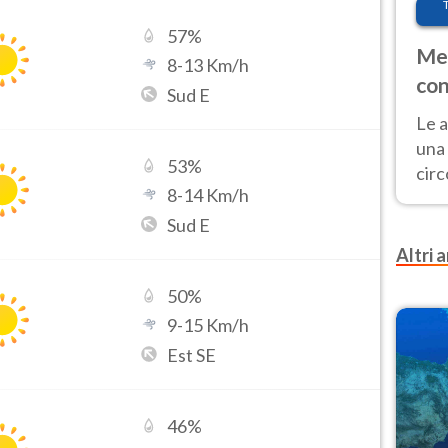
57
%
Met
8
-
13
Km/h
con
Sud E
Le a
una 
53
%
cir
8
-
14
Km/h
del 
gior
Sud E
Fer
Altri a
50
%
9
-
15
Km/h
Est SE
46
%