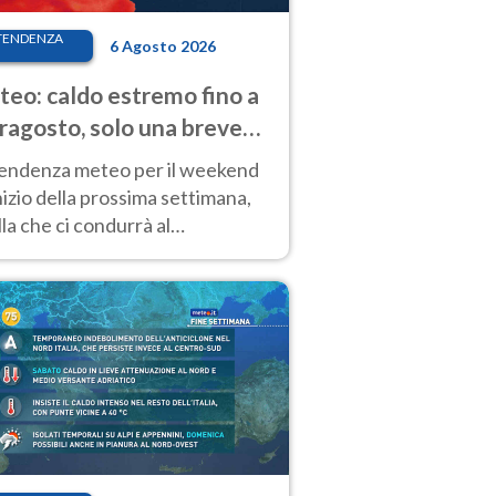
TENDENZA
6 Agosto 2026
eo: caldo estremo fino a
ragosto, solo una breve
sa. Ecco dove
tendenza meteo per il weekend
inizio della prossima settimana,
la che ci condurrà al
ragosto, vede ancora
perature molto elevate