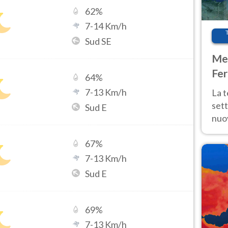
62
%
7
-
14
Km/h
Sud SE
Met
Fer
64
%
int
7
-
13
Km/h
La 
sett
Sud E
nuov
11 e
anc
67
%
7
-
13
Km/h
Sud E
69
%
7
-
13
Km/h