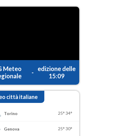
G Meteo
edizione delle
-
gionale
15:09
o città italiane
25°
34°
Torino
25°
30°
Genova