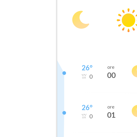
26
°
ore
00
0
26
°
ore
01
0