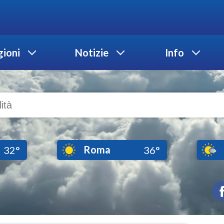
ioni
Notizie
Info
Roma
32°
36°