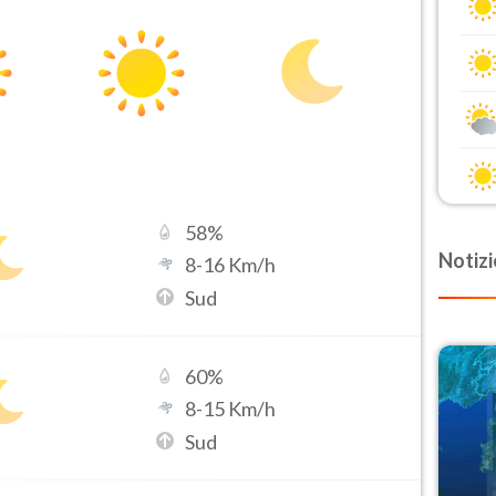
58
%
Notizi
8
-
16
Km/h
Sud
60
%
8
-
15
Km/h
Sud