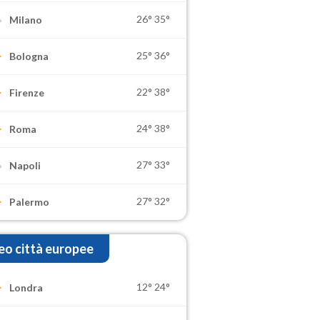
26°
35°
Milano
25°
36°
Bologna
22°
38°
Firenze
24°
38°
Roma
27°
33°
Napoli
27°
32°
Palermo
o città europee
12°
24°
Londra