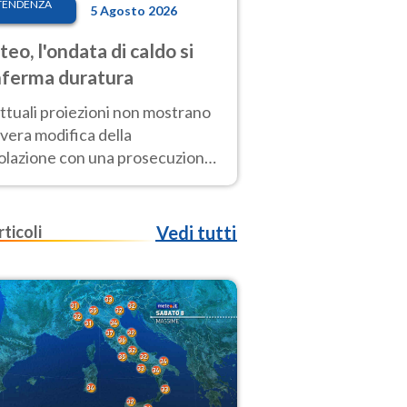
TENDENZA
5 Agosto 2026
eo, l'ondata di caldo si
ferma duratura
ttuali proiezioni non mostrano
vera modifica della
colazione con una prosecuzione
caldo fuori scala per molti
ni, compresa la settimana di
ragosto
rticoli
Vedi tutti