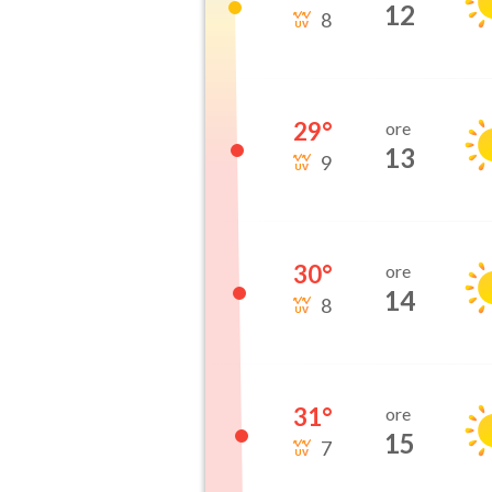
12
8
29
°
ore
13
9
30
°
ore
14
8
31
°
ore
15
7