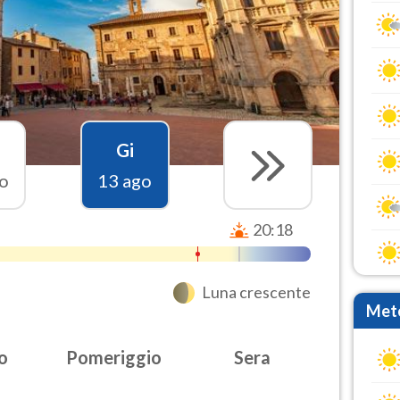
Gi
o
13 ago
20:18
Luna crescente
Mete
o
Pomeriggio
Sera