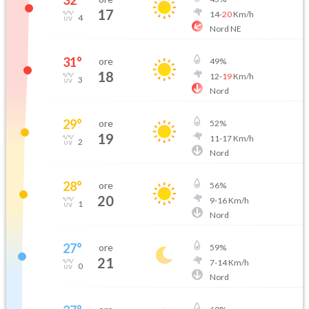
32
°
17
14
-
20
Km/h
4
Nord NE
31
°
ore
49
%
18
12
-
19
Km/h
3
Nord
29
°
ore
52
%
19
11
-
17
Km/h
2
Nord
28
°
ore
56
%
20
9
-
16
Km/h
1
Nord
27
°
ore
59
%
21
7
-
14
Km/h
0
Nord