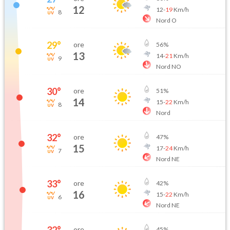
12
12
-
19
Km/h
8
Nord O
29
°
ore
56
%
13
14
-
21
Km/h
9
Nord NO
30
°
ore
51
%
14
15
-
22
Km/h
8
Nord
32
°
ore
47
%
15
17
-
24
Km/h
7
Nord NE
33
°
ore
42
%
16
15
-
22
Km/h
6
Nord NE
ore
45
%