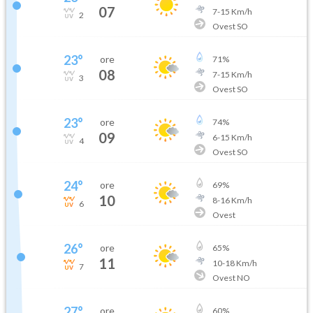
07
7
-
15
Km/h
2
Ovest SO
23
°
ore
71
%
08
7
-
15
Km/h
3
Ovest SO
23
°
ore
74
%
09
6
-
15
Km/h
4
Ovest SO
24
°
ore
69
%
10
8
-
16
Km/h
6
Ovest
26
°
ore
65
%
11
10
-
18
Km/h
7
Ovest NO
27
°
ore
60
%