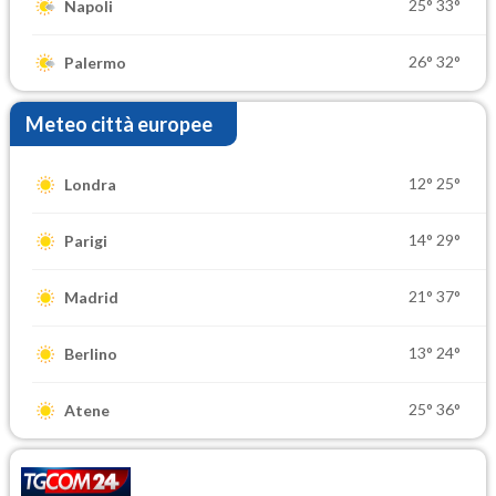
25°
33°
Napoli
26°
32°
Palermo
Meteo città europee
12°
25°
Londra
14°
29°
Parigi
21°
37°
Madrid
13°
24°
Berlino
25°
36°
Atene