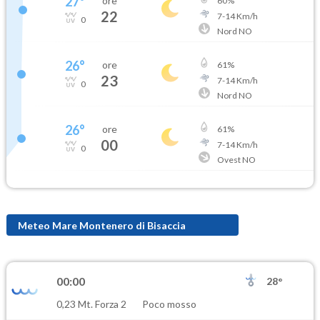
27
°
ore
60
%
22
7
-
14
Km/h
0
Nord NO
26
°
ore
61
%
23
7
-
14
Km/h
0
Nord NO
26
°
ore
61
%
00
7
-
14
Km/h
0
Ovest NO
Meteo Mare Montenero di Bisaccia
00:00
28°
0,23 Mt. Forza 2
Poco mosso