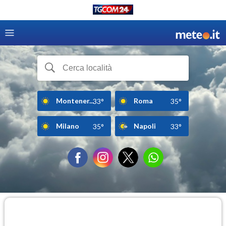
Montener...
Roma
33°
35°
Milano
Napoli
35°
33°