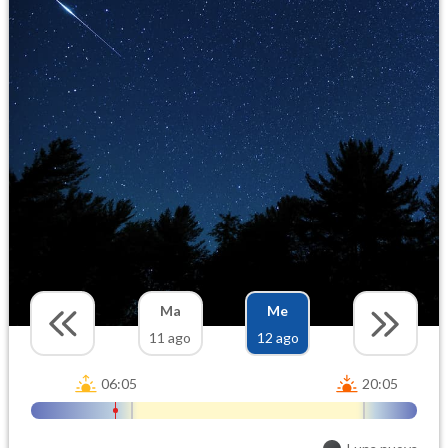
Ma
Me
11 ago
12 ago
06:05
20:05