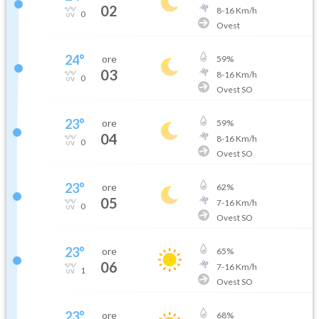
02
8
-
16
Km/h
0
Ovest
24
°
ore
59
%
03
8
-
16
Km/h
0
Ovest SO
23
°
ore
59
%
04
8
-
16
Km/h
0
Ovest SO
23
°
ore
62
%
05
7
-
16
Km/h
0
Ovest SO
23
°
ore
65
%
06
7
-
16
Km/h
1
Ovest SO
23
°
ore
68
%