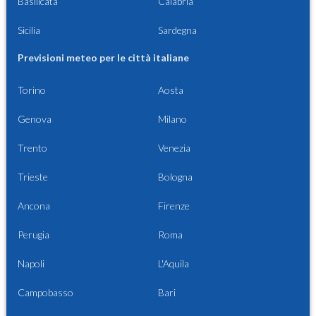
Basilicata
Calabria
Sicilia
Sardegna
Previsioni meteo per le città italiane
Torino
Aosta
Genova
Milano
Trento
Venezia
Trieste
Bologna
Ancona
Firenze
Perugia
Roma
Napoli
L'Aquila
Campobasso
Bari