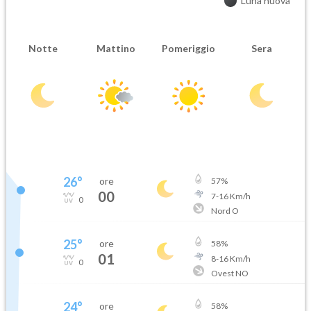
Luna nuova
Notte
Mattino
Pomeriggio
Sera
26
°
ore
57
%
00
7
-
16
Km/h
0
Nord O
25
°
ore
58
%
01
8
-
16
Km/h
0
Ovest NO
24
°
ore
58
%