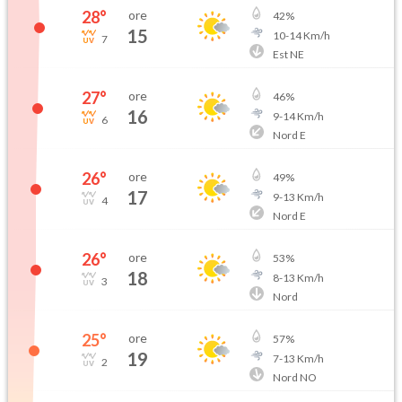
28
°
ore
42
%
15
10
-
14
Km/h
7
Est NE
27
°
ore
46
%
16
9
-
14
Km/h
6
Nord E
26
°
ore
49
%
17
9
-
13
Km/h
4
Nord E
26
°
ore
53
%
18
8
-
13
Km/h
3
Nord
25
°
ore
57
%
19
7
-
13
Km/h
2
Nord NO