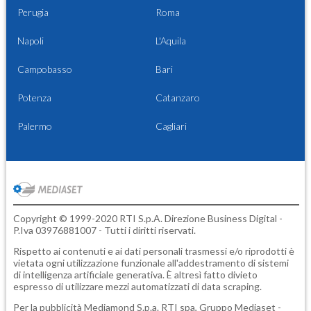
Perugia
Roma
Napoli
L'Aquila
Campobasso
Bari
Potenza
Catanzaro
Palermo
Cagliari
Copyright © 1999-2020 RTI S.p.A. Direzione Business Digital -
P.Iva 03976881007 - Tutti i diritti riservati.
Rispetto ai contenuti e ai dati personali trasmessi e/o riprodotti è
vietata ogni utilizzazione funzionale all'addestramento di sistemi
di intelligenza artificiale generativa. È altresì fatto divieto
espresso di utilizzare mezzi automatizzati di data scraping.
Per la pubblicità
Mediamond S.p.a.
RTI spa, Gruppo Mediaset -