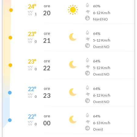
24
°
ore
60
%
20
6
-
12
Km/h
1
Nord NO
23
°
ore
64
%
21
5
-
12
Km/h
0
Ovest NO
23
°
ore
64
%
22
5
-
12
Km/h
0
Ovest NO
22
°
ore
64
%
23
6
-
12
Km/h
0
Ovest NO
22
°
ore
64
%
00
6
-
13
Km/h
0
Ovest