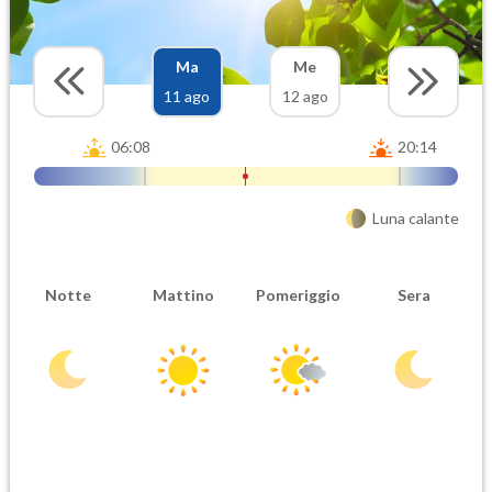
Ma
Me
11 ago
12 ago
06:08
20:14
Luna calante
Notte
Mattino
Pomeriggio
Sera