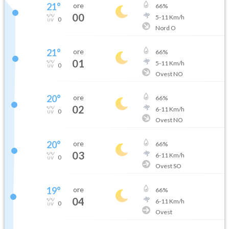
21
°
ore
66
%
00
5
-
11
Km/h
0
Nord O
21
°
ore
66
%
01
5
-
11
Km/h
0
Ovest NO
20
°
ore
66
%
02
6
-
11
Km/h
0
Ovest NO
20
°
ore
66
%
03
6
-
11
Km/h
0
Ovest SO
19
°
ore
66
%
04
6
-
11
Km/h
0
Ovest