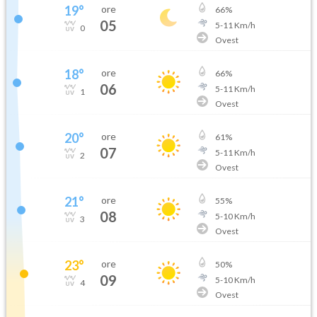
19
°
ore
66
%
05
5
-
11
Km/h
0
Ovest
18
°
ore
66
%
06
5
-
11
Km/h
1
Ovest
20
°
ore
61
%
07
5
-
11
Km/h
2
Ovest
21
°
ore
55
%
08
5
-
10
Km/h
3
Ovest
23
°
ore
50
%
09
5
-
10
Km/h
4
Ovest