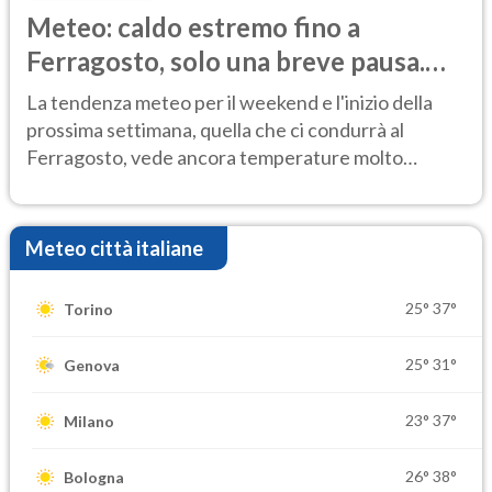
Meteo: caldo estremo fino a
Ferragosto, solo una breve pausa.
Ecco dove
La tendenza meteo per il weekend e l'inizio della
prossima settimana, quella che ci condurrà al
Ferragosto, vede ancora temperature molto
elevate
Meteo città italiane
25°
37°
Torino
25°
31°
Genova
23°
37°
Milano
26°
38°
Bologna