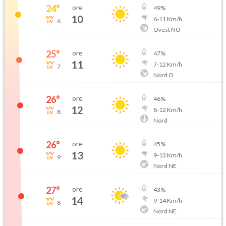
24
°
ore
49
%
10
6
-
11
Km/h
6
Ovest NO
25
°
ore
47
%
11
7
-
12
Km/h
7
Nord O
26
°
ore
46
%
12
8
-
12
Km/h
8
Nord
26
°
ore
45
%
13
9
-
13
Km/h
9
Nord NE
27
°
ore
43
%
14
9
-
14
Km/h
8
Nord NE