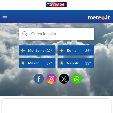
Montemon...
Roma
29°
35°
Milano
Napoli
37°
33°