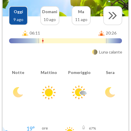
Oggi
Domani
Ma
9 ago
10 ago
11 ago
06:11
20:26
Luna calante
Notte
Mattino
Pomeriggio
Sera
19
°
ore
67
%