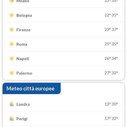
23°
35°
Milano
22°
35°
Bologna
23°
37°
Firenze
25°
35°
Roma
26°
34°
Napoli
27°
32°
Palermo
Meteo città europee
13°
30°
Londra
17°
32°
Parigi