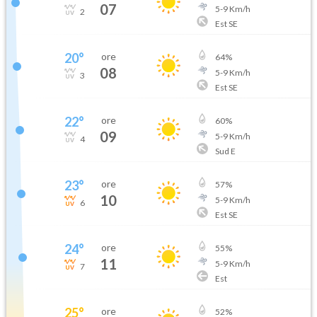
07
5
-
9
Km/h
2
Est SE
20
°
ore
64
%
08
5
-
9
Km/h
3
Est SE
22
°
ore
60
%
09
5
-
9
Km/h
4
Sud E
23
°
ore
57
%
10
5
-
9
Km/h
6
Est SE
24
°
ore
55
%
11
5
-
9
Km/h
7
Est
25
°
ore
52
%