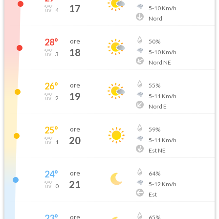
17
5
-
10
Km/h
4
Nord
28
°
ore
50
%
18
5
-
10
Km/h
3
Nord NE
26
°
ore
55
%
19
5
-
11
Km/h
2
Nord E
25
°
ore
59
%
20
5
-
11
Km/h
1
Est NE
24
°
ore
64
%
21
5
-
12
Km/h
0
Est
23
°
ore
65
%