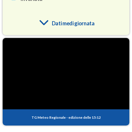
Dati medi giornata
O3
89.7
(Ozono)
NO2
1.1
(Diossido di azoto)
SO2
0.7
(Anidride solforosa)
PM10
13.9
(Materia particolata)
TG Meteo Regionale
-
edizione delle 15:12
PM25