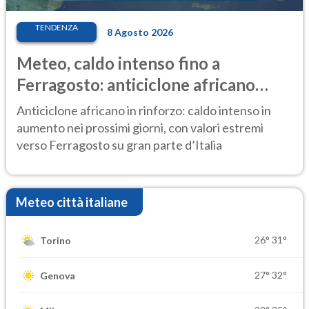
TENDENZA
8 Agosto 2026
Meteo, caldo intenso fino a
Ferragosto: anticiclone africano
ancora protagonista
Anticiclone africano in rinforzo: caldo intenso in
aumento nei prossimi giorni, con valori estremi
verso Ferragosto su gran parte d’Italia
Meteo città italiane
26°
31°
Torino
27°
32°
Genova