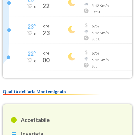
22
5
-
12
Km/h
0
Est SE
23
°
ore
67
%
23
5
-
12
Km/h
0
Sud E
22
°
ore
67
%
00
5
-
12
Km/h
0
Sud
Qualità dell'aria Montemignaio
Accettabile
Invariata