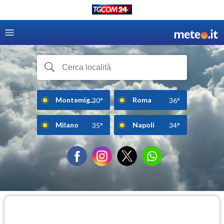
Montemig...
Roma
30°
36°
Milano
Napoli
35°
34°