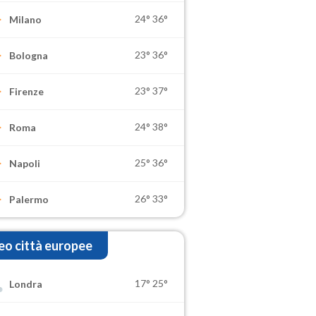
24°
36°
Milano
23°
36°
Bologna
23°
37°
Firenze
24°
38°
Roma
25°
36°
Napoli
26°
33°
Palermo
o città europee
17°
25°
Londra