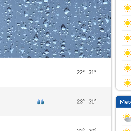
22°
31°
23°
31°
Mete
22°
30°