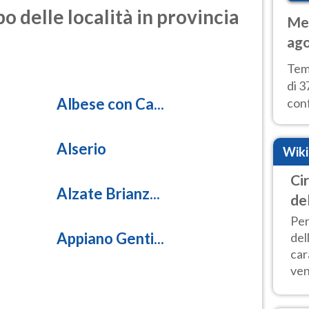
o delle località in provincia
Met
ago
tem
Tem
di 3
Albese con Ca...
con
calu
wee
Alserio
Wik
Ci
Alzate Brianz...
de
Per
Appiano Genti...
del
car
vent