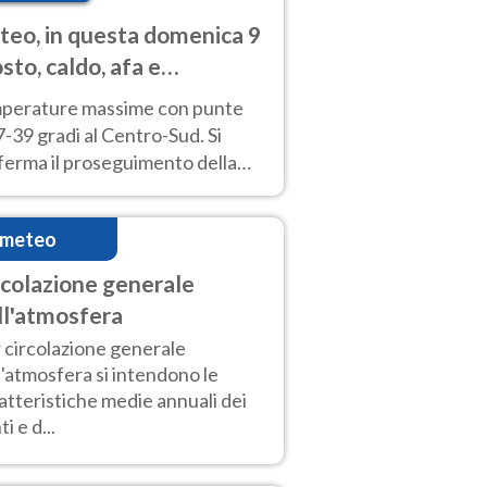
eo, in questa domenica 9
sto, caldo, afa e
porali di calore
perature massime con punte
7-39 gradi al Centro-Sud. Si
ferma il proseguimento della
ra fino almeno a tutto il
kend di Ferragosto
imeteo
rcolazione generale
ll'atmosfera
 circolazione generale
l'atmosfera si intendono le
atteristiche medie annuali dei
i e d...