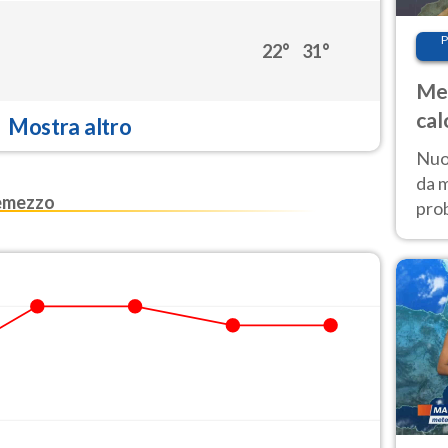
P
22°
31°
Met
cal
Mostra altro
Nuov
da 
emezzo
pro
estr
di t