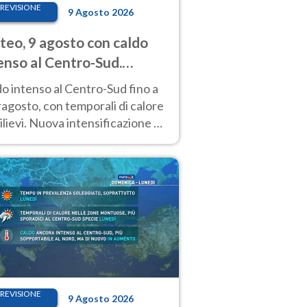
REVISIONE
9 Agosto 2026
eo, 9 agosto con caldo
enso al Centro-Sud.
porali sui rilievi
o intenso al Centro-Sud fino a
agosto, con temporali di calore
rilievi. Nuova intensificazione la
sima settimana, con valori
o i 40 °C
REVISIONE
9 Agosto 2026