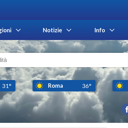
ioni
Notizie
Info
Roma
31°
36°