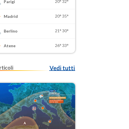
20°
32°
Parigi
20°
35°
Madrid
21°
30°
Berlino
26°
33°
Atene
rticoli
Vedi tutti