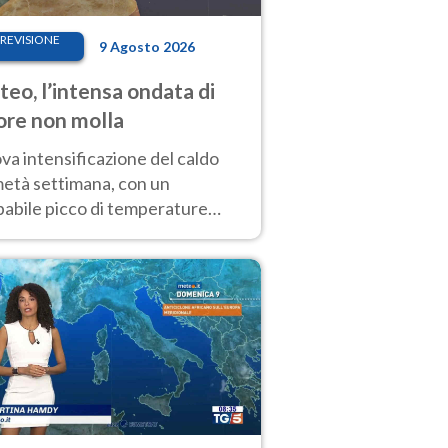
REVISIONE
9 Agosto 2026
eo, l’intensa ondata di
ore non molla
a intensificazione del caldo
metà settimana, con un
babile picco di temperature
eme, intorno ai 40°C. Sviluppo
emporali di calore