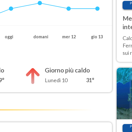
P
Met
int
Tem
oggi
domani
mer 12
gio 13
Cald
Ferr
sui 
pros
vers
do
Giorno più caldo
9°
Lunedì 10
31°
P