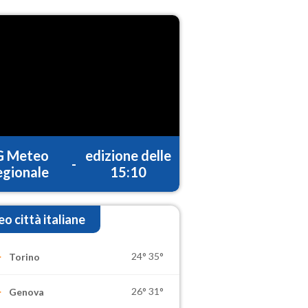
G Meteo
edizione delle
-
gionale
15:10
o città italiane
24°
35°
Torino
26°
31°
Genova