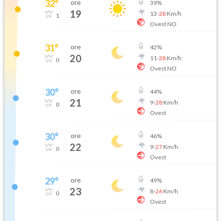
32
°
ore
39
%
19
13
-
28
Km/h
1
Ovest NO
31
°
ore
42
%
20
11
-
28
Km/h
0
Ovest NO
30
°
ore
44
%
21
9
-
28
Km/h
0
Ovest
30
°
ore
46
%
22
9
-
27
Km/h
0
Ovest
29
°
ore
49
%
23
8
-
26
Km/h
0
Ovest