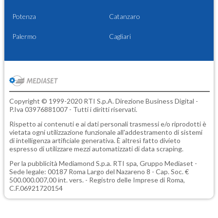
Potenza
Catanzaro
Palermo
Cagliari
Copyright © 1999-2020 RTI S.p.A. Direzione Business Digital -
P.Iva 03976881007 - Tutti i diritti riservati.
Rispetto ai contenuti e ai dati personali trasmessi e/o riprodotti è
vietata ogni utilizzazione funzionale all'addestramento di sistemi
di intelligenza artificiale generativa. È altresì fatto divieto
espresso di utilizzare mezzi automatizzati di data scraping.
Per la pubblicità
Mediamond S.p.a.
RTI spa, Gruppo Mediaset -
Sede legale: 00187 Roma Largo del Nazareno 8 - Cap. Soc. €
500.000.007,00 int. vers. - Registro delle Imprese di Roma,
C.F.06921720154