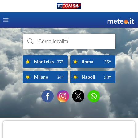
Monteias...
Roma
37°
35°
Milano
Napoli
34°
33°