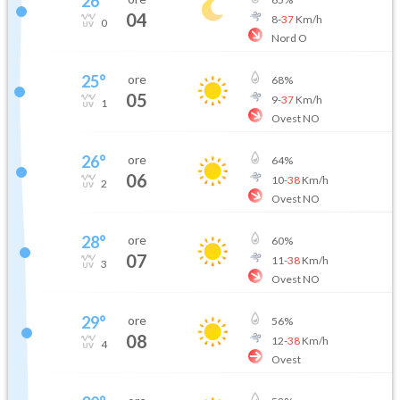
26
°
04
8
-
37
Km/h
0
Nord O
25
°
ore
68
%
05
9
-
37
Km/h
1
Ovest NO
26
°
ore
64
%
06
10
-
38
Km/h
2
Ovest NO
28
°
ore
60
%
07
11
-
38
Km/h
3
Ovest NO
29
°
ore
56
%
08
12
-
38
Km/h
4
Ovest