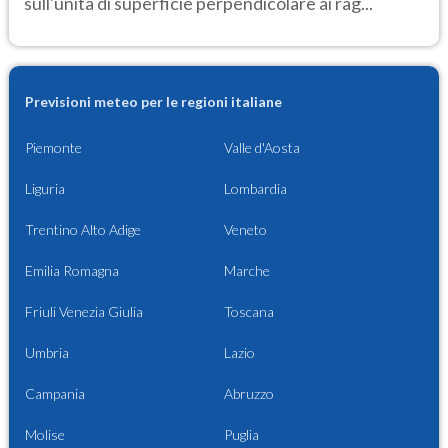
sull'unità di superficie perpendicolare ai rag...
Previsioni meteo per le regioni italiane
Piemonte
Valle d'Aosta
Liguria
Lombardia
Trentino Alto Adige
Veneto
Emilia Romagna
Marche
Friuli Venezia Giulia
Toscana
Umbria
Lazio
Campania
Abruzzo
Molise
Puglia