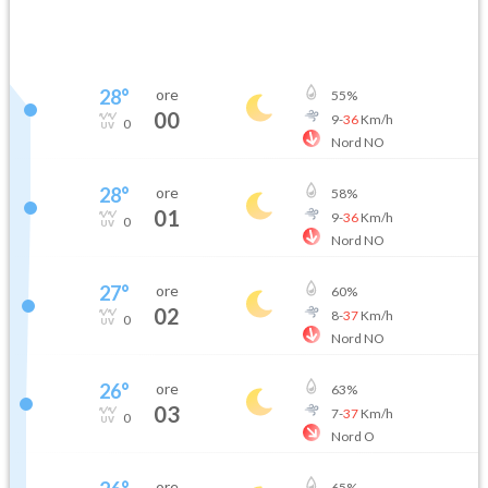
28
°
ore
55
%
00
9
-
36
Km/h
0
Nord NO
28
°
ore
58
%
01
9
-
36
Km/h
0
Nord NO
27
°
ore
60
%
02
8
-
37
Km/h
0
Nord NO
26
°
ore
63
%
03
7
-
37
Km/h
0
Nord O
ore
65
%