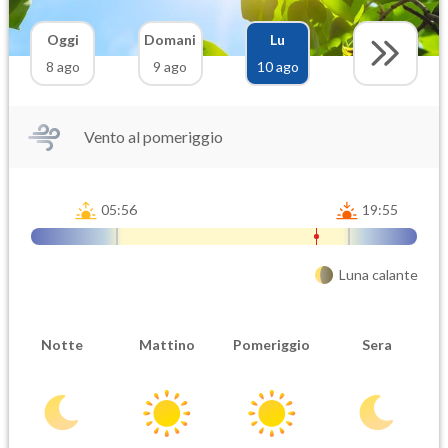
Oggi
Domani
Lu
8 ago
9 ago
10 ago
Vento al pomeriggio
05:56
19:55
Luna calante
Notte
Mattino
Pomeriggio
Sera