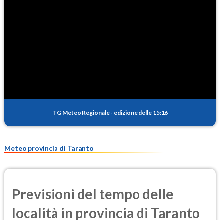
102.6
(Ozono)
NO2
2.3
(Diossido di azoto)
SO2
2.6
(Anidride solforosa)
PM10
19.3
(Materia particolata)
TG Meteo Regionale
-
edizione delle 15:16
PM25
12.2
(Materia particolata)
Meteo provincia di Taranto
Previsioni del tempo delle
località in provincia di Taranto