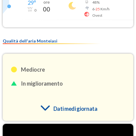
29
°
ore
48
%
00
6
-
25
Km/h
0
Ovest
Qualità dell'aria Monteiasi
Mediocre
In miglioramento
Dati medi giornata
O3