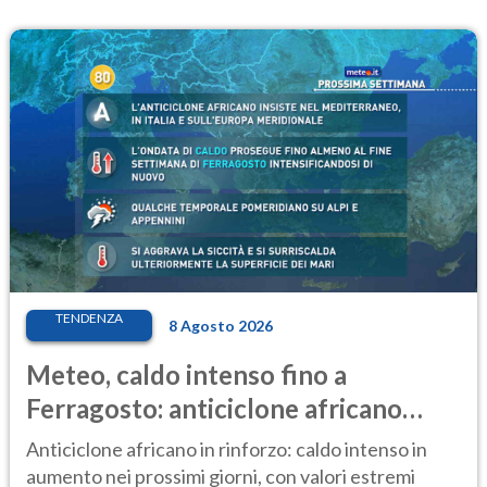
TENDENZA
8 Agosto 2026
Meteo, caldo intenso fino a
Ferragosto: anticiclone africano
ancora protagonista
Anticiclone africano in rinforzo: caldo intenso in
aumento nei prossimi giorni, con valori estremi