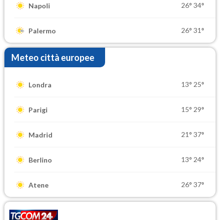
26°
34°
Napoli
26°
31°
Palermo
Meteo città europee
13°
25°
Londra
15°
29°
Parigi
21°
37°
Madrid
13°
24°
Berlino
26°
37°
Atene