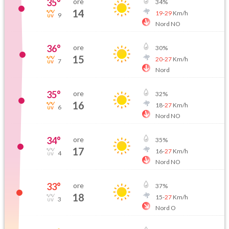
35
°
ore
34
%
14
19
-
29
Km/h
9
Nord NO
36
°
ore
30
%
15
20
-
27
Km/h
7
Nord
35
°
ore
32
%
16
18
-
27
Km/h
6
Nord NO
34
°
ore
35
%
17
16
-
27
Km/h
4
Nord NO
33
°
ore
37
%
18
15
-
27
Km/h
3
Nord O