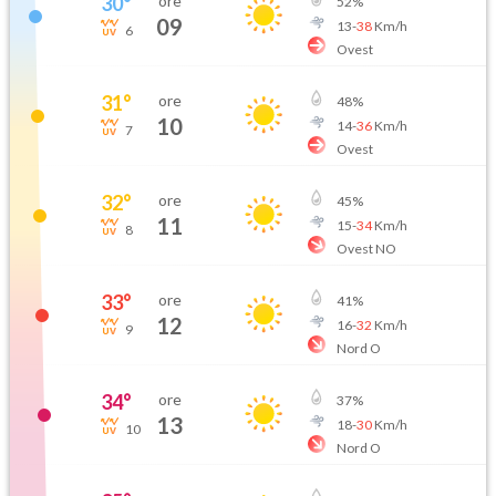
30
°
ore
52
%
09
13
-
38
Km/h
6
Ovest
31
°
ore
48
%
10
14
-
36
Km/h
7
Ovest
32
°
ore
45
%
11
15
-
34
Km/h
8
Ovest NO
33
°
ore
41
%
12
16
-
32
Km/h
9
Nord O
34
°
ore
37
%
13
18
-
30
Km/h
10
Nord O