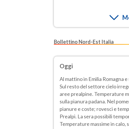
Mo
Bollettino Nord-Est Italia
Oggi
Al mattino in Emilia Romagna e
Sul resto del settore cielo irre
aree prealpine. Temperature mini
sulla pianura padana. Nel pom
pianure e coste; rovesci e tempo
Prealpi. La sera possibili tempor
Temperature massime in calo, s