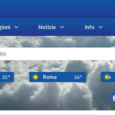
ioni
Notizie
Info
Roma
35°
36°