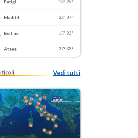
13°
25°
Parigi
22°
37°
Madrid
15°
22°
Berlino
27°
33°
Atene
rticoli
Vedi tutti