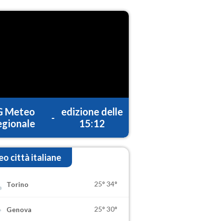
G Meteo
edizione delle
-
gionale
15:12
o città italiane
25°
34°
Torino
25°
30°
Genova