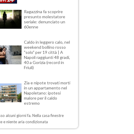
Ragazzina fa scoprire
presunto molestatore
seriale: denunciato un
60enne
Caldo in leggero calo, nel
weekend bollino rosso
"solo" per 19 città | A
Napoli raggiunti 48 gradi,
40 a Gorizia (record in
Friuli)
Zia e nipote trovati morti
in un appartamento nel
Napoletano: ipotesi
malore per il caldo
estremo
sso alcuni giorni fa. Nella casa finestre
e e niente aria condizionata