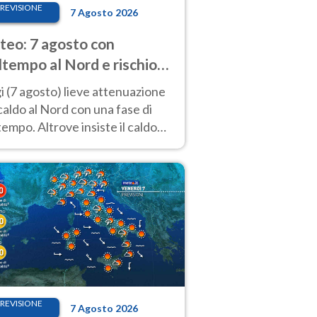
REVISIONE
7 Agosto 2026
eo: 7 agosto con
tempo al Nord e rischio
ifragi. Altrove caldo
 (7 agosto) lieve attenuazione
tremo
caldo al Nord con una fase di
empo. Altrove insiste il caldo
emo con picchi di 40°C. Le
isioni
REVISIONE
7 Agosto 2026