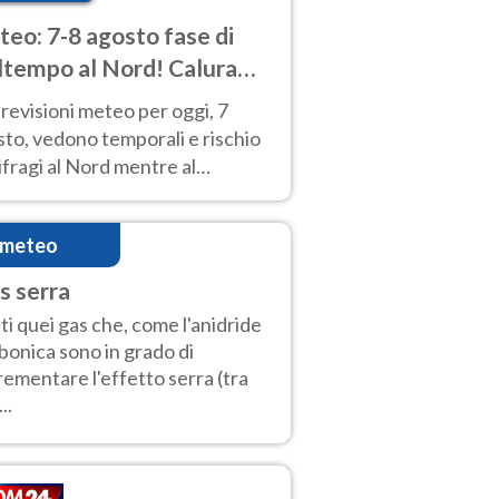
eo: 7-8 agosto fase di
tempo al Nord! Calura
o a Ferragosto
revisioni meteo per oggi, 7
to, vedono temporali e rischio
fragi al Nord mentre al
tro-Sud sole e caldo sempre
to intenso.
imeteo
s serra
ti quei gas che, come l'anidride
bonica sono in grado di
rementare l'effetto serra (tra
..