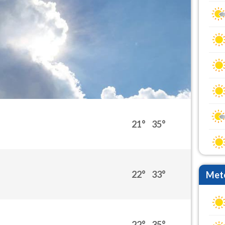
21°
35°
22°
33°
Mete
22°
35°