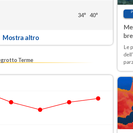
P
34°
40°
Met
bre
Mostra altro
Nor
Le p
dell
grotto Terme
parz
al 
40 g