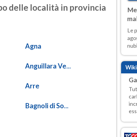
o delle località in provincia
Met
mal
fin
Le p
agos
Agna
nubi
Cen
mol
Anguillara Ve...
Wik
Ga
Arre
Tut
car
inc
Bagnoli di So...
ess.