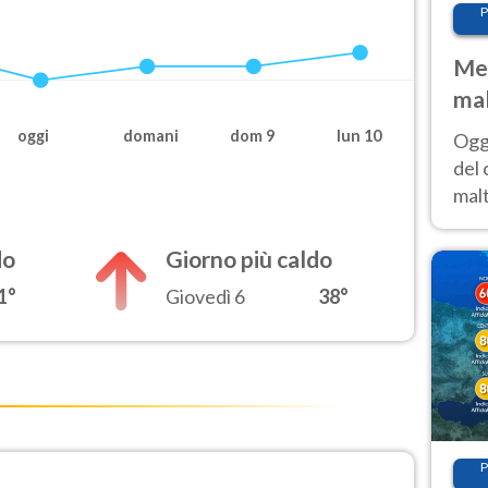
P
Met
mal
nub
oggi
domani
dom 9
lun 10
Oggi
es
del 
malt
estr
prev
do
Giorno più caldo
1°
Giovedì 6
38°
P