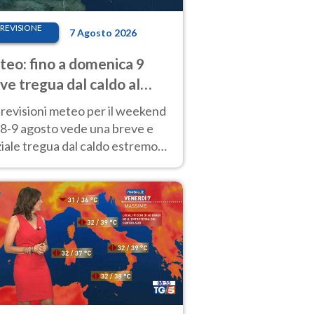
REVISIONE
7 Agosto 2026
eo: fino a domenica 9
ve tregua dal caldo al
d! Altrove calura e afa
revisioni meteo per il weekend
'8-9 agosto vede una breve e
iale tregua dal caldo estremo
Nord mentre altrove persistono
radi.