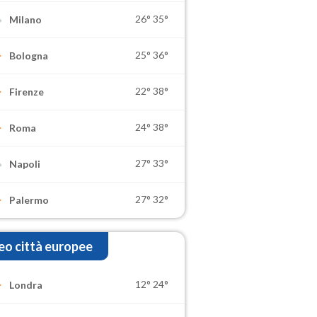
26°
35°
Milano
25°
36°
Bologna
22°
38°
Firenze
24°
38°
Roma
27°
33°
Napoli
27°
32°
Palermo
o città europee
12°
24°
Londra