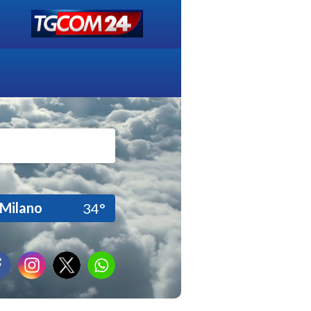
Milano
34°