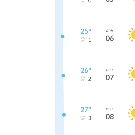
0
25
°
ore
06
1
26
°
ore
07
2
27
°
ore
08
3