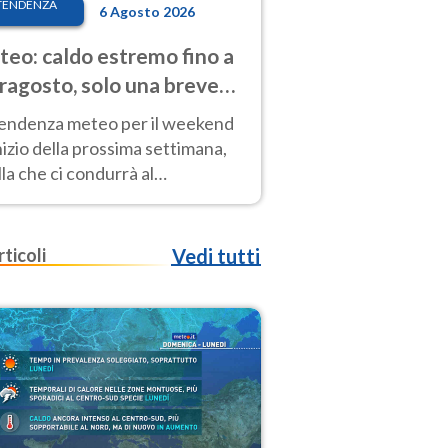
TENDENZA
6 Agosto 2026
eo: caldo estremo fino a
ragosto, solo una breve
sa. Ecco dove
tendenza meteo per il weekend
inizio della prossima settimana,
la che ci condurrà al
ragosto, vede ancora
perature molto elevate
rticoli
Vedi tutti