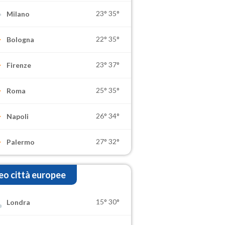
23°
35°
Milano
22°
35°
Bologna
23°
37°
Firenze
25°
35°
Roma
26°
34°
Napoli
27°
32°
Palermo
o città europee
15°
30°
Londra