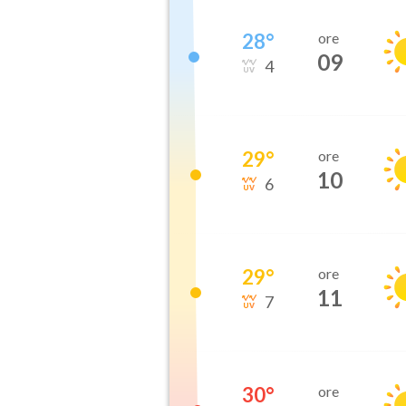
28
°
ore
09
4
29
°
ore
10
6
29
°
ore
11
7
30
°
ore