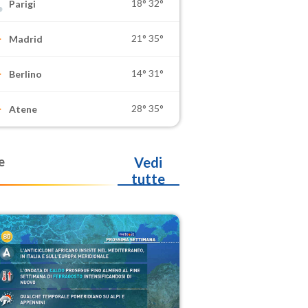
18°
32°
Parigi
21°
35°
Madrid
14°
31°
Berlino
28°
35°
Atene
e
Vedi
tutte