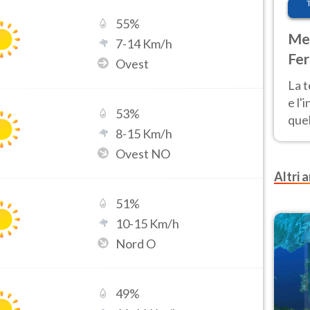
55
%
Met
7
-
14
Km/h
Fer
Ovest
pau
La 
e l'
53
%
quel
8
-
15
Km/h
Fer
Ovest NO
tem
Altri a
51
%
10
-
15
Km/h
Nord O
49
%