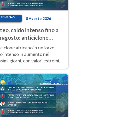
TENDENZA
8 Agosto 2026
eo, caldo intenso fino a
ragosto: anticiclone
icano ancora
ciclone africano in rinforzo:
tagonista
o intenso in aumento nei
simi giorni, con valori estremi
so Ferragosto su gran parte
alia