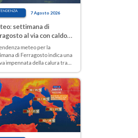
TENDENZA
7 Agosto 2026
eo: settimana di
ragosto al via con caldo
enso e qualche temporale
tendenza meteo per la
imana di Ferragosto indica una
a impennata della calura tra
 14 agosto, con nuovi rialzi
he al Nord.