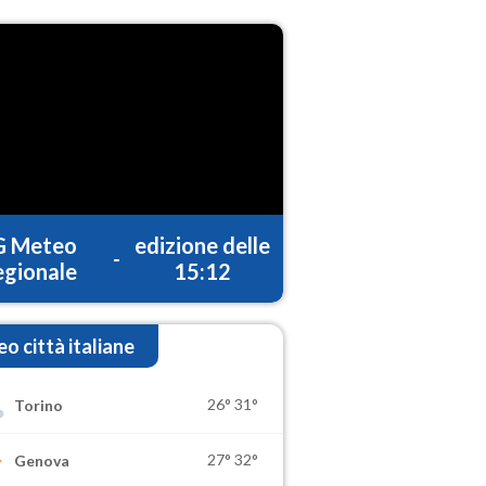
G Meteo
edizione delle
-
gionale
15:12
o città italiane
26°
31°
Torino
27°
32°
Genova