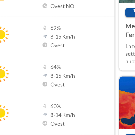
Ovest NO
Met
69
%
Fer
8
-
15
Km/h
int
Ovest
La 
sett
nuov
64
%
11 e
8
-
15
Km/h
anc
Ovest
60
%
8
-
14
Km/h
Ovest