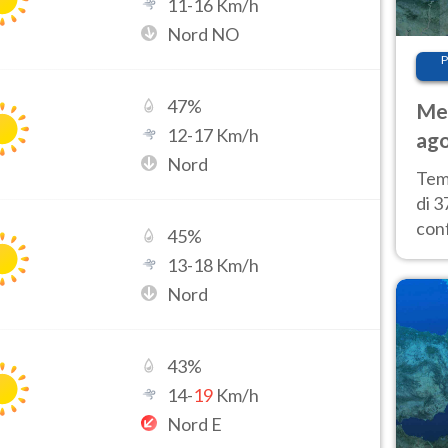
11
-
16
Km/h
Nord NO
P
47
%
Met
12
-
17
Km/h
ago
Nord
tem
Tem
di 3
con
45
%
calu
13
-
18
Km/h
wee
Nord
43
%
14
-
19
Km/h
Nord E