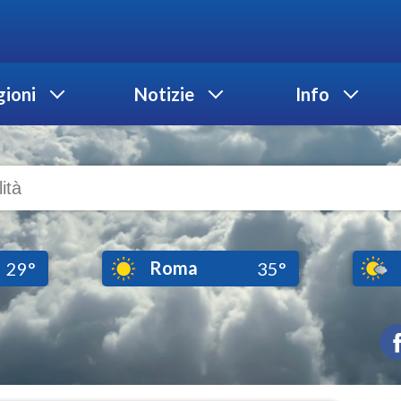
ioni
Notizie
Info
Roma
29°
35°