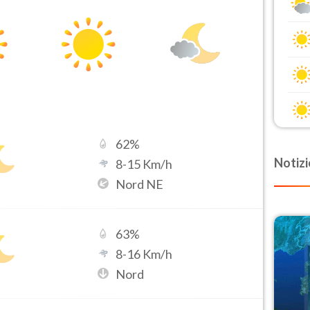
62
%
Notizi
8
-
15
Km/h
Nord NE
63
%
8
-
16
Km/h
Nord