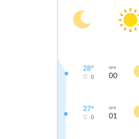
28
°
ore
00
0
27
°
ore
01
0