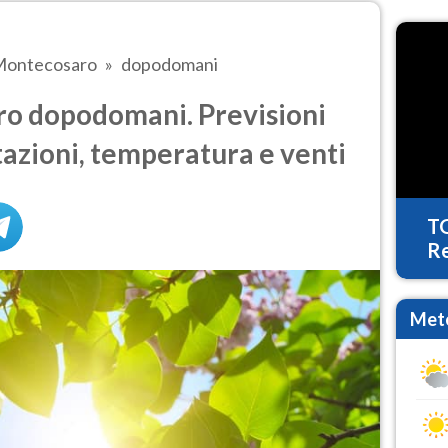
ontecosaro
dopodomani
o dopodomani. Previsioni
tazioni, temperatura e venti
T
Re
Mete