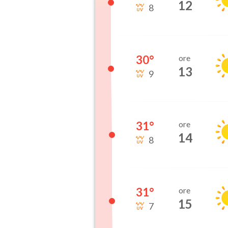
12
8
30
°
ore
13
9
31
°
ore
14
8
31
°
ore
15
7