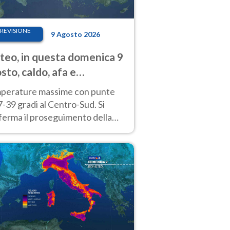
REVISIONE
9 Agosto 2026
eo, in questa domenica 9
sto, caldo, afa e
porali di calore
perature massime con punte
7-39 gradi al Centro-Sud. Si
ferma il proseguimento della
ra fino almeno a tutto il
kend di Ferragosto