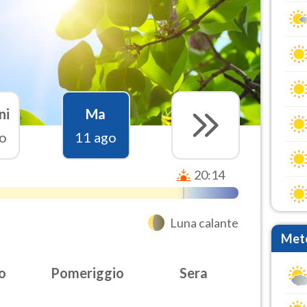
ni
Ma
o
11 ago
20:14
Luna calante
Mete
o
Pomeriggio
Sera