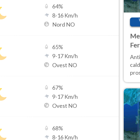
64
%
8
-
16
Km/h
Nord NO
Met
Fer
65
%
afr
9
-
17
Km/h
Anti
pro
cald
Ovest NO
pros
ver
67
%
d’It
9
-
17
Km/h
Ovest NO
68
%
8
-
16
Km/h