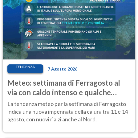
TENDENZA
7 Agosto 2026
Meteo: settimana di Ferragosto al
via con caldo intenso e qualche
temporale
La tendenza meteo per la settimana di Ferragosto
indica una nuova impennata della calura tra 11 e 14
agosto, con nuovi rialzi anche al Nord.