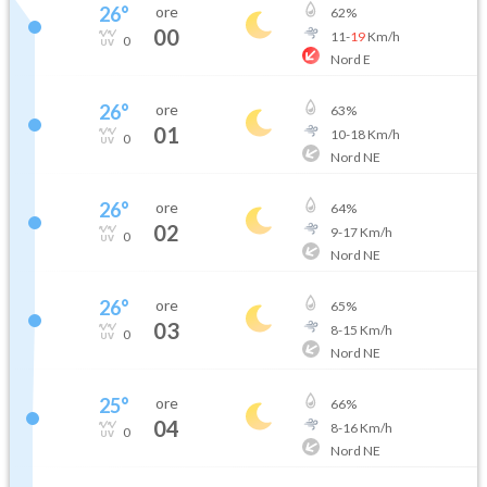
26
°
ore
62
%
00
11
-
19
Km/h
0
Nord E
26
°
ore
63
%
01
10
-
18
Km/h
0
Nord NE
26
°
ore
64
%
02
9
-
17
Km/h
0
Nord NE
26
°
ore
65
%
03
8
-
15
Km/h
0
Nord NE
25
°
ore
66
%
04
8
-
16
Km/h
0
Nord NE