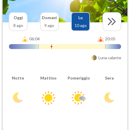
Oggi
Domani
Lu
8 ago
9 ago
10 ago
06:04
20:05
Luna calante
Notte
Mattino
Pomeriggio
Sera