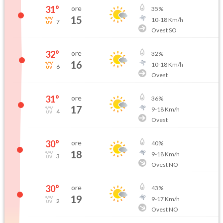
31
°
ore
35
%
15
10
-
18
Km/h
7
Ovest SO
32
°
ore
32
%
16
10
-
18
Km/h
6
Ovest
31
°
ore
36
%
17
9
-
18
Km/h
4
Ovest
30
°
ore
40
%
18
9
-
18
Km/h
3
Ovest NO
30
°
ore
43
%
19
9
-
17
Km/h
2
Ovest NO