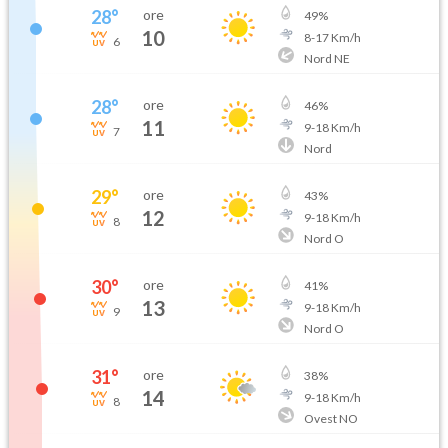
28
°
ore
49
%
10
8
-
17
Km/h
6
Nord NE
28
°
ore
46
%
11
9
-
18
Km/h
7
Nord
29
°
ore
43
%
12
9
-
18
Km/h
8
Nord O
30
°
ore
41
%
13
9
-
18
Km/h
9
Nord O
31
°
ore
38
%
14
9
-
18
Km/h
8
Ovest NO