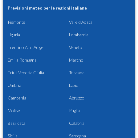
Previsioni meteo per le regioni italiane
Piemonte
Valle d'Aosta
Liguria
Lombardia
Trentino Alto Adige
Veneto
Emilia Romagna
Marche
Friuli Venezia Giulia
Toscana
Umbria
Lazio
Campania
Abruzzo
Molise
Puglia
Basilicata
Calabria
Sicilia
Sardegna