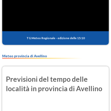
SO2
0.5
(Anidride solforosa)
PM10
14.9
(Materia particolata)
TG Meteo Regionale
-
edizione delle 15:10
PM25
9.8
(Materia particolata)
Meteo provincia di Avellino
Previsioni del tempo delle
località in provincia di Avellino