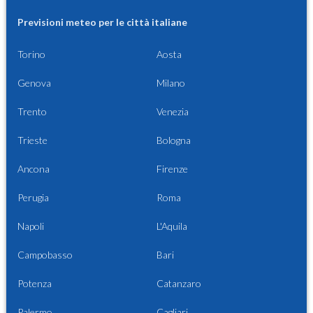
Previsioni meteo per le città italiane
Torino
Aosta
Genova
Milano
Trento
Venezia
Trieste
Bologna
Ancona
Firenze
Perugia
Roma
Napoli
L'Aquila
Campobasso
Bari
Potenza
Catanzaro
Palermo
Cagliari