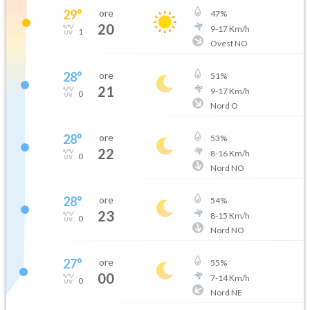
29
°
ore
47
%
20
9
-
17
Km/h
1
Ovest NO
28
°
ore
51
%
21
9
-
17
Km/h
0
Nord O
28
°
ore
53
%
22
8
-
16
Km/h
0
Nord NO
28
°
ore
54
%
23
8
-
15
Km/h
0
Nord NO
27
°
ore
55
%
00
7
-
14
Km/h
0
Nord NE