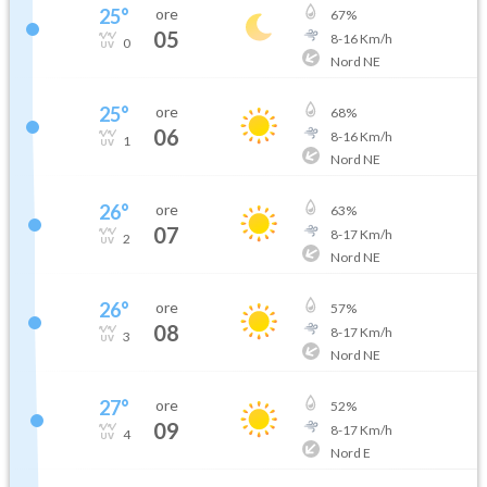
25
°
ore
67
%
05
8
-
16
Km/h
0
Nord NE
25
°
ore
68
%
06
8
-
16
Km/h
1
Nord NE
26
°
ore
63
%
07
8
-
17
Km/h
2
Nord NE
26
°
ore
57
%
08
8
-
17
Km/h
3
Nord NE
27
°
ore
52
%
09
8
-
17
Km/h
4
Nord E