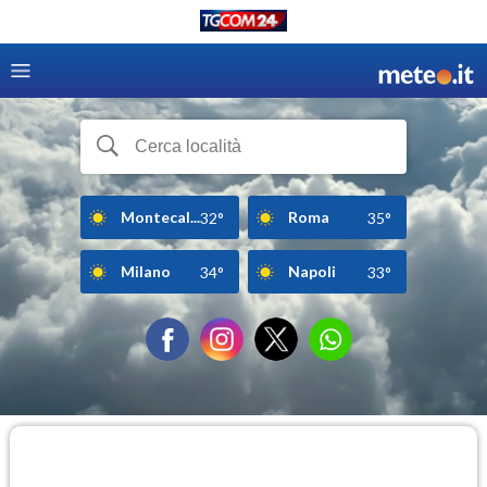
Montecal...
Roma
32°
35°
Milano
Napoli
34°
33°