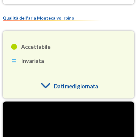
Qualità dell'aria Montecalvo Irpino
Accettabile
Invariata
Dati medi giornata
O3
88.5
(Ozono)
NO2
2.7
(Diossido di azoto)