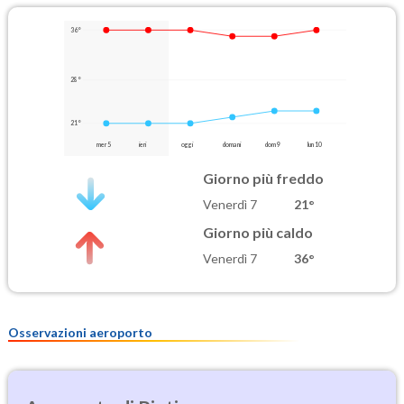
36°
28°
21°
mer 5
ieri
oggi
domani
dom 9
lun 10
Giorno più freddo
Venerdì 7
21°
Giorno più caldo
Venerdì 7
36°
Osservazioni aeroporto