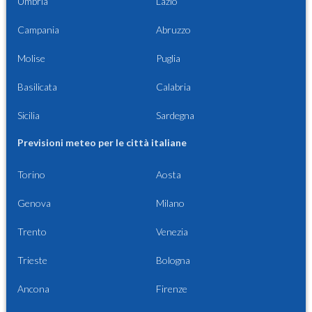
Umbria
Lazio
Campania
Abruzzo
Molise
Puglia
Basilicata
Calabria
Sicilia
Sardegna
Previsioni meteo per le città italiane
Torino
Aosta
Genova
Milano
Trento
Venezia
Trieste
Bologna
Ancona
Firenze