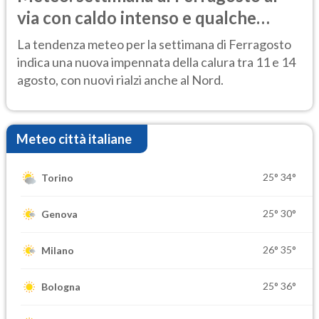
via con caldo intenso e qualche
temporale
La tendenza meteo per la settimana di Ferragosto
indica una nuova impennata della calura tra 11 e 14
agosto, con nuovi rialzi anche al Nord.
Meteo città italiane
25°
34°
Torino
25°
30°
Genova
26°
35°
Milano
25°
36°
Bologna