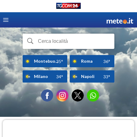
Montebuo...
Roma
35°
36°
Milano
Napoli
34°
33°