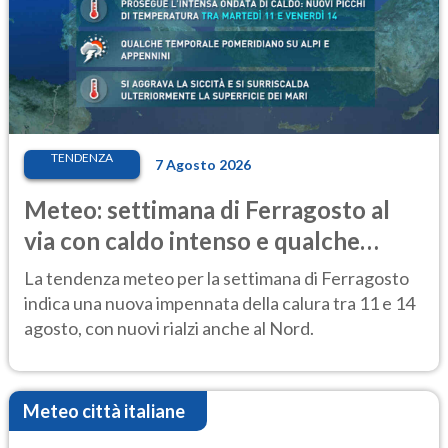
TENDENZA
7 Agosto 2026
Meteo: settimana di Ferragosto al
via con caldo intenso e qualche
temporale
La tendenza meteo per la settimana di Ferragosto
indica una nuova impennata della calura tra 11 e 14
agosto, con nuovi rialzi anche al Nord.
Meteo città italiane