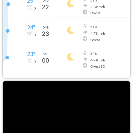
25
°
ore
51
%
22
4
-
8
Km/h
0
Ovest
24
°
ore
51
%
23
4
-
7
Km/h
0
Ovest
23
°
ore
50
%
00
4
-
7
Km/h
0
Ovest SO