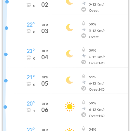
02
5
-
12
Km/h
0
Ovest
22
°
ore
59
%
03
5
-
12
Km/h
0
Ovest
21
°
ore
59
%
04
6
-
12
Km/h
0
Ovest NO
21
°
ore
59
%
05
6
-
12
Km/h
0
Ovest NO
20
°
ore
59
%
06
6
-
12
Km/h
1
Ovest NO
22
°
ore
54
%