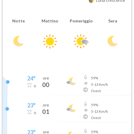
Luna crescente
Notte
Mattino
Pomeriggio
Sera
24
°
ore
59
%
00
5
-
13
Km/h
0
Ovest
23
°
ore
59
%
01
5
-
13
Km/h
0
Ovest
23
°
ore
59
%