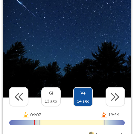
Gi
Ve
13 ago
14 ago
06:07
19:56