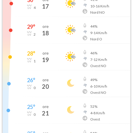
30
°
17
10
-
16
Km/h
4
Nord NO
29
°
ore
44
%
18
9
-
14
Km/h
2
Nord O
28
°
ore
46
%
19
7
-
12
Km/h
1
Ovest NO
26
°
ore
49
%
20
6
-
10
Km/h
0
Ovest NO
25
°
ore
52
%
21
4
-
8
Km/h
0
Ovest