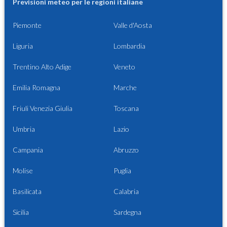
Previsioni meteo per le regioni italiane
Piemonte
Valle d'Aosta
Liguria
Lombardia
Trentino Alto Adige
Veneto
Emilia Romagna
Marche
Friuli Venezia Giulia
Toscana
Umbria
Lazio
Campania
Abruzzo
Molise
Puglia
Basilicata
Calabria
Sicilia
Sardegna