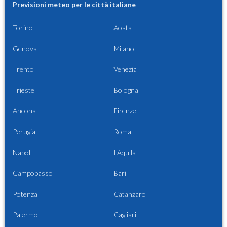
Previsioni meteo per le città italiane
Torino
Aosta
Genova
Milano
Trento
Venezia
Trieste
Bologna
Ancona
Firenze
Perugia
Roma
Napoli
L'Aquila
Campobasso
Bari
Potenza
Catanzaro
Palermo
Cagliari