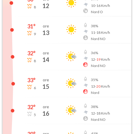
12
10
-
16
Km/h
8
Nord O
31
°
ore
38
%
13
11
-
18
Km/h
9
Nord NO
32
°
ore
36
%
14
12
-
19
Km/h
8
Nord NO
33
°
ore
35
%
15
13
-
20
Km/h
6
Nord
32
°
ore
38
%
16
12
-
18
Km/h
5
Nord NO
ore
41
%