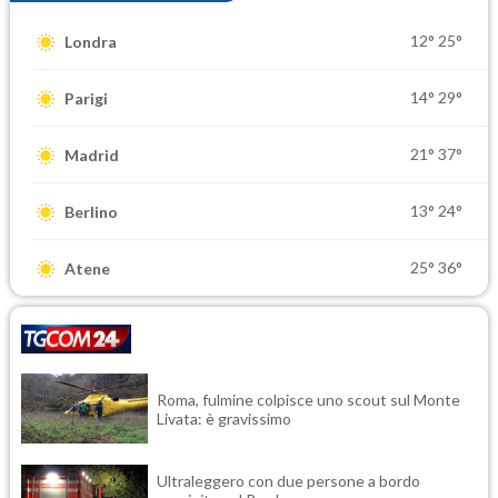
12°
25°
Londra
14°
29°
Parigi
21°
37°
Madrid
13°
24°
Berlino
25°
36°
Atene
Roma, fulmine colpisce uno scout sul Monte
Livata: è gravissimo
Ultraleggero con due persone a bordo