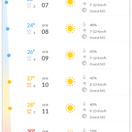
07
7
-
12
Km/h
2
Ovest NO
24
°
ore
48
%
08
7
-
12
Km/h
3
Ovest NO
26
°
ore
43
%
09
7
-
12
Km/h
4
Ovest NO
27
°
ore
42
%
10
8
-
13
Km/h
6
Ovest NO
28
°
ore
40
%
11
9
-
15
Km/h
7
Ovest NO
30
°
ore
39
%