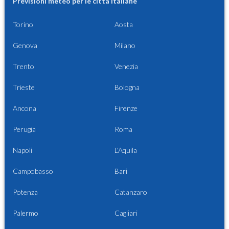
Previsioni meteo per le città italiane
Torino
Aosta
Genova
Milano
Trento
Venezia
Trieste
Bologna
Ancona
Firenze
Perugia
Roma
Napoli
L'Aquila
Campobasso
Bari
Potenza
Catanzaro
Palermo
Cagliari