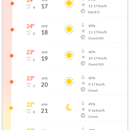
24
°
17
11
-
17
Km/h
4
Nord O
24
°
ore
40
%
18
11
-
17
Km/h
3
Ovest NO
23
°
ore
42
%
19
10
-
17
Km/h
2
Ovest NO
23
°
ore
43
%
20
9
-
17
Km/h
1
Ovest
22
°
ore
45
%
21
9
-
16
Km/h
0
Ovest