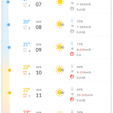
07
7
-
16
Km/h
2
Est NE
20
°
ore
72
%
08
7
-
18
Km/h
3
Est NE
21
°
ore
71
%
09
8
-
20
Km/h
4
Est
22
°
ore
66
%
10
9
-
19
Km/h
6
Est NE
22
°
ore
61
%
11
10
-
19
Km/h
7
Est NE
23
°
ore
56
%