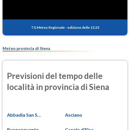
TG Meteo Regionale
-
edizione delle 15:23
Meteo provincia di Siena
Previsioni del tempo delle
località in provincia di Siena
Abbadia San S...
Asciano
Buonconvento
Casole d'Elsa...