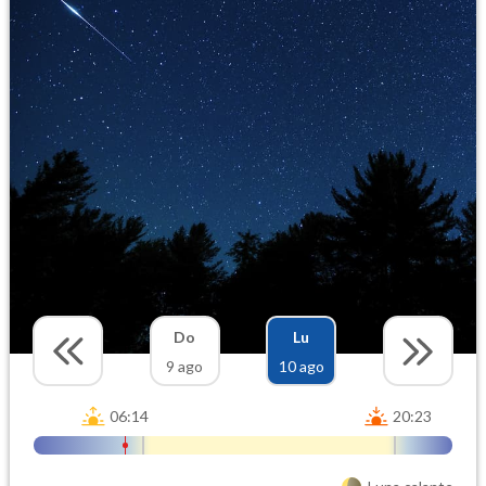
Do
Lu
9 ago
10 ago
06:14
20:23