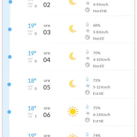
02
4
-
9
Km/h
0
Nord NE
19
°
ore
68
%
03
3
-
8
Km/h
0
Nord E
19
°
ore
70
%
04
4
-
10
Km/h
0
Nord E
18
°
ore
73
%
05
5
-
12
Km/h
0
Est NE
18
°
ore
75
%
06
6
-
14
Km/h
1
Est NE
19
°
ore
74
%