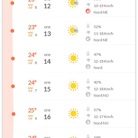
12
10
-
19
Km/h
8
Nord NE
23
°
ore
52
%
13
11
-
18
Km/h
9
Nord NE
24
°
ore
47
%
14
12
-
18
Km/h
8
Nord
24
°
ore
42
%
15
12
-
18
Km/h
7
Nord NO
25
°
ore
37
%
16
12
-
17
Km/h
6
Nord NO
ore
39
%