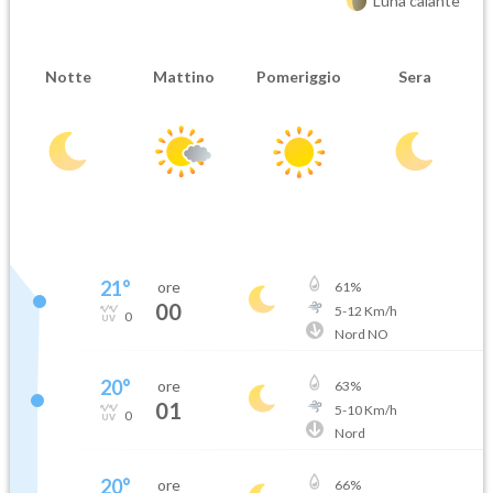
Luna calante
Notte
Mattino
Pomeriggio
Sera
21
°
ore
61
%
00
5
-
12
Km/h
0
Nord NO
20
°
ore
63
%
01
5
-
10
Km/h
0
Nord
20
°
ore
66
%