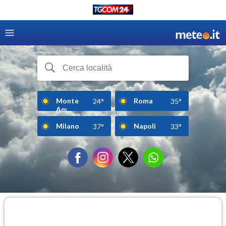
Monte
Roma
24°
35°
Am...
Milano
Napoli
37°
33°