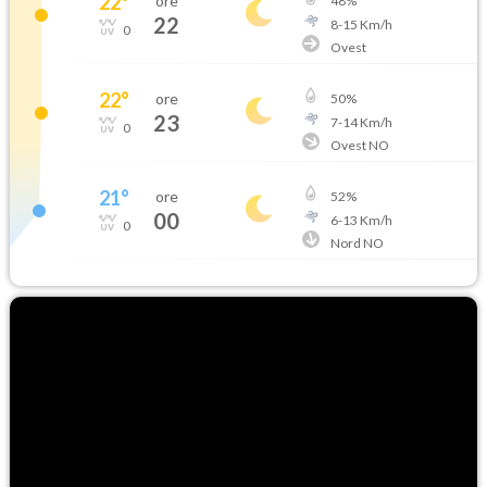
22
°
ore
48
%
22
8
-
15
Km/h
0
Ovest
22
°
ore
50
%
23
7
-
14
Km/h
0
Ovest NO
21
°
ore
52
%
00
6
-
13
Km/h
0
Nord NO