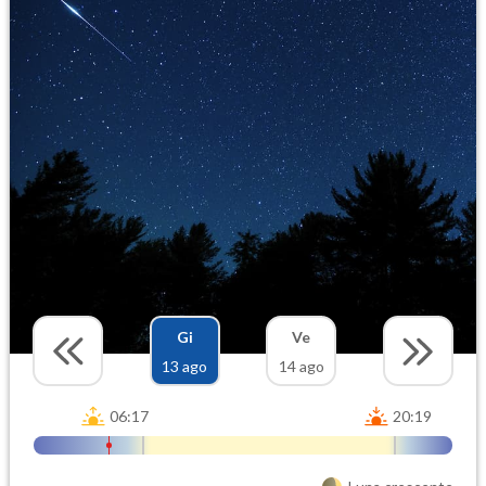
Gi
Ve
13 ago
14 ago
06:17
20:19