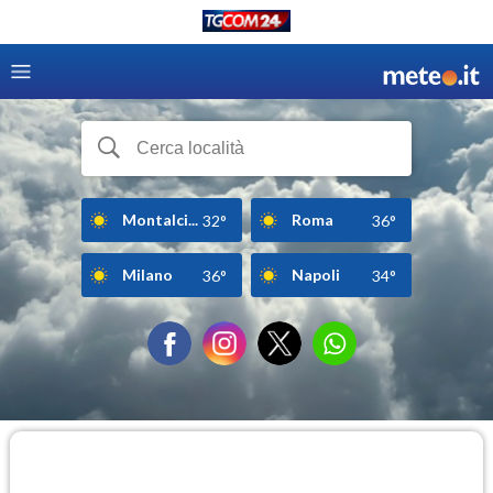
Montalci...
Roma
32°
36°
Milano
Napoli
36°
34°