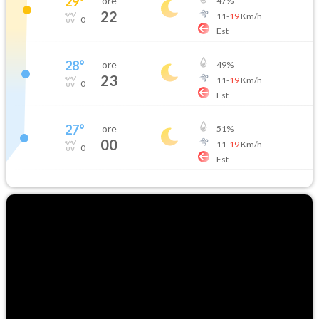
29
°
ore
47
%
22
11
-
19
Km/h
0
Est
28
°
ore
49
%
23
11
-
19
Km/h
0
Est
27
°
ore
51
%
00
11
-
19
Km/h
0
Est