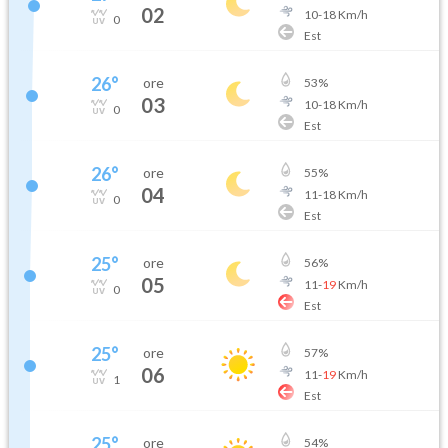
02
10
-
18
Km/h
0
Est
26
°
ore
53
%
03
10
-
18
Km/h
0
Est
26
°
ore
55
%
04
11
-
18
Km/h
0
Est
25
°
ore
56
%
05
11
-
19
Km/h
0
Est
25
°
ore
57
%
06
11
-
19
Km/h
1
Est
25
°
ore
54
%