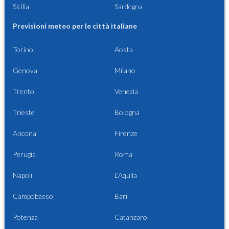
Sicilia
Sardegna
Previsioni meteo per le città italiane
Torino
Aosta
Genova
Milano
Trento
Venezia
Trieste
Bologna
Ancona
Firenze
Perugia
Roma
Napoli
L'Aquila
Campobasso
Bari
Potenza
Catanzaro