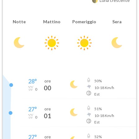
Luna crescente
Notte
Mattino
Pomeriggio
Sera
28
°
ore
50
%
00
10
-
18
Km/h
0
Est
27
°
ore
51
%
01
10
-
18
Km/h
0
Est
27
°
ore
52
%