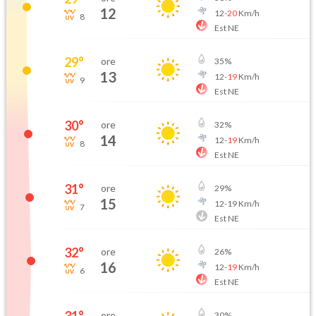
12
12
-
20
Km/h
8
Est NE
29
°
ore
35
%
13
12
-
19
Km/h
9
Est NE
30
°
ore
32
%
14
12
-
19
Km/h
8
Est NE
31
°
ore
29
%
15
12
-
19
Km/h
7
Est NE
32
°
ore
26
%
16
12
-
19
Km/h
6
Est NE
ore
30
%