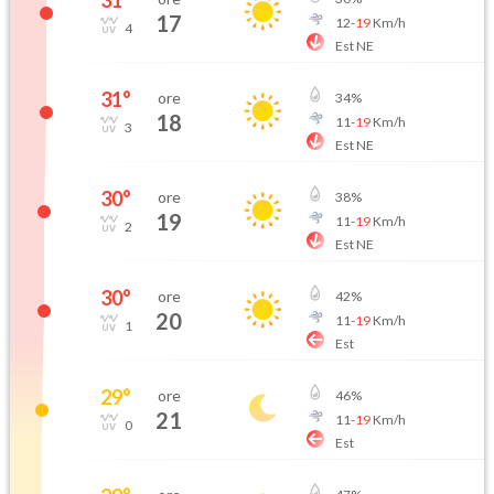
31
°
17
12
-
19
Km/h
4
Est NE
31
°
ore
34
%
18
11
-
19
Km/h
3
Est NE
30
°
ore
38
%
19
11
-
19
Km/h
2
Est NE
30
°
ore
42
%
20
11
-
19
Km/h
1
Est
29
°
ore
46
%
21
11
-
19
Km/h
0
Est