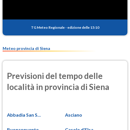
TG Meteo Regionale
-
edizione delle 15:10
Meteo provincia di Siena
Previsioni del tempo delle
località in provincia di Siena
Abbadia San S...
Asciano
Buonconvento
Casole d'Elsa...