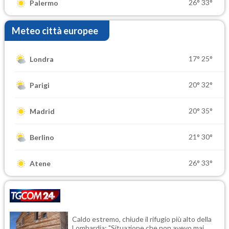
26°
33°
Palermo
Meteo città europee
17°
25°
Londra
20°
32°
Parigi
20°
35°
Madrid
21°
30°
Berlino
26°
33°
Atene
Caldo estremo, chiude il rifugio più alto della
Lombardia: "Situazione che non avevo mai