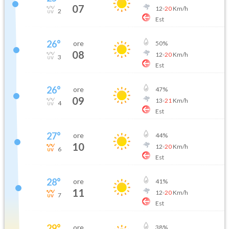
07
12
-
20
Km/h
2
Est
26
°
ore
50
%
08
12
-
20
Km/h
3
Est
26
°
ore
47
%
09
13
-
21
Km/h
4
Est
27
°
ore
44
%
10
12
-
20
Km/h
6
Est
28
°
ore
41
%
11
12
-
20
Km/h
7
Est
29
°
ore
38
%