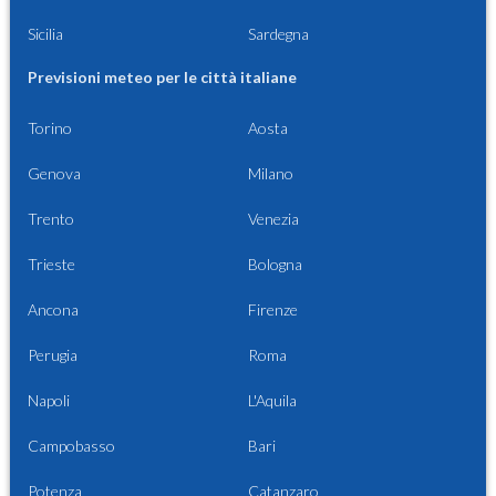
Sicilia
Sardegna
Previsioni meteo per le città italiane
Torino
Aosta
Genova
Milano
Trento
Venezia
Trieste
Bologna
Ancona
Firenze
Perugia
Roma
Napoli
L'Aquila
Campobasso
Bari
Potenza
Catanzaro