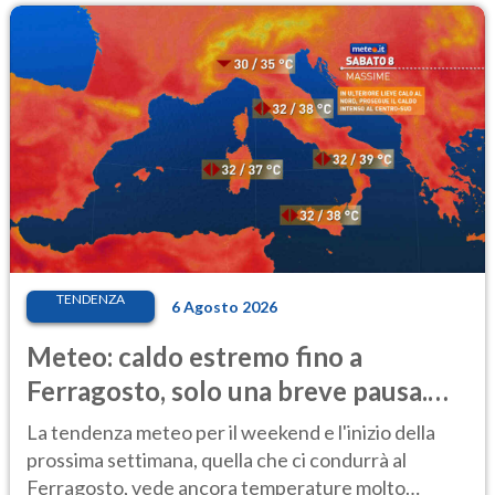
TENDENZA
6 Agosto 2026
Meteo: caldo estremo fino a
Ferragosto, solo una breve pausa.
Ecco dove
La tendenza meteo per il weekend e l'inizio della
prossima settimana, quella che ci condurrà al
Ferragosto, vede ancora temperature molto