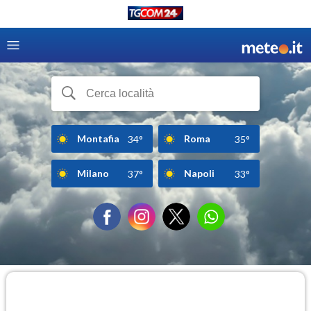
Montafia
Roma
34°
35°
Milano
Napoli
37°
33°