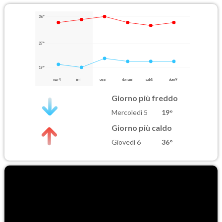
36°
27°
19°
mar 4
ieri
oggi
domani
sab 8
dom 9
Giorno più freddo
Mercoledì 5
19°
Giorno più caldo
Giovedì 6
36°