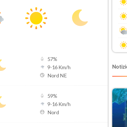
57
%
Notizi
9
-
16
Km/h
Nord NE
59
%
9
-
16
Km/h
Nord