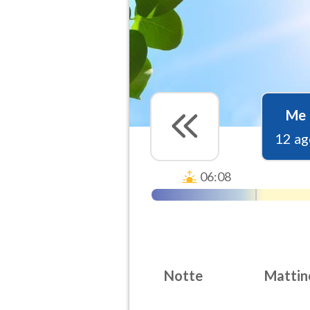
Me
12 ag
06:08
Notte
Mattin