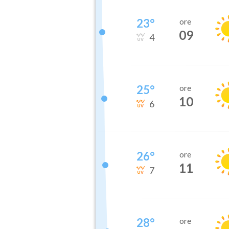
23
°
ore
09
4
25
°
ore
10
6
26
°
ore
11
7
28
°
ore