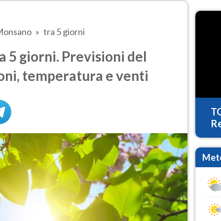
Monsano
tra 5 giorni
5 giorni. Previsioni del
oni, temperatura e venti
T
Re
Mete