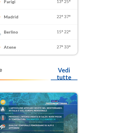
13°
25°
Parigi
22°
37°
Madrid
15°
22°
Berlino
27°
33°
Atene
e
Vedi
tutte