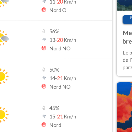
11
-
20
Km/h
Nord O
P
56
%
Met
13
-
20
Km/h
bre
Nord NO
Nor
Le p
dell
parz
50
%
al 
14
-
21
Km/h
40 g
Nord NO
45
%
15
-
21
Km/h
Nord