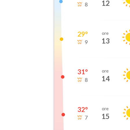
12
8
29
°
ore
13
9
31
°
ore
14
8
32
°
ore
15
7