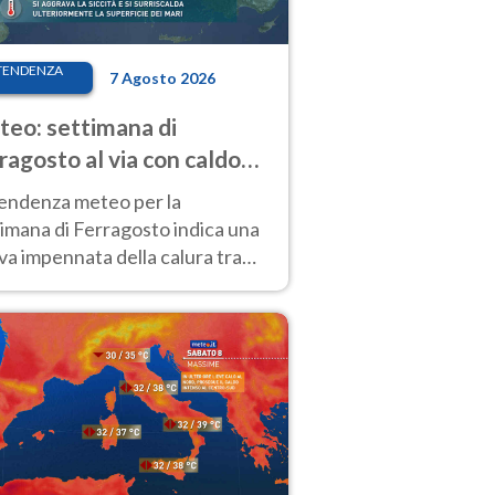
TENDENZA
7 Agosto 2026
eo: settimana di
ragosto al via con caldo
enso e qualche temporale
tendenza meteo per la
imana di Ferragosto indica una
a impennata della calura tra
 14 agosto, con nuovi rialzi
he al Nord.