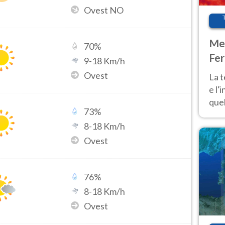
Ovest NO
Met
70
%
Fer
9
-
18
Km/h
pau
Ovest
La 
e l'
quel
73
%
Fer
8
-
18
Km/h
tem
Ovest
76
%
8
-
18
Km/h
Ovest