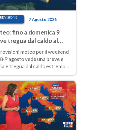
REVISIONE
7 Agosto 2026
eo: fino a domenica 9
ve tregua dal caldo al
d! Altrove calura e afa
revisioni meteo per il weekend
'8-9 agosto vede una breve e
iale tregua dal caldo estremo
Nord mentre altrove persistono
radi.