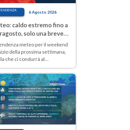
TENDENZA
6 Agosto 2026
eo: caldo estremo fino a
ragosto, solo una breve
sa. Ecco dove
tendenza meteo per il weekend
inizio della prossima settimana,
la che ci condurrà al
ragosto, vede ancora
perature molto elevate