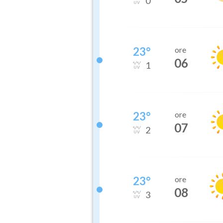
0
23
°
ore
06
1
23
°
ore
07
2
23
°
ore
08
3