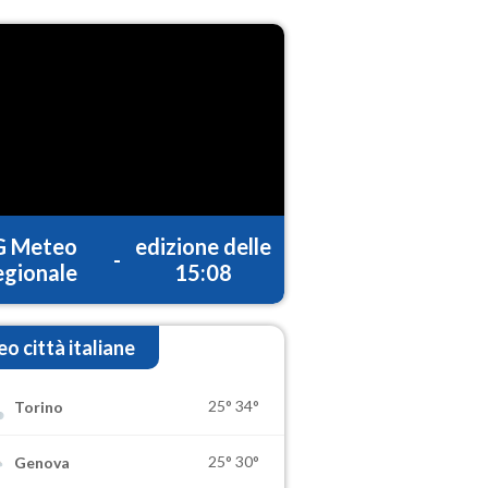
G Meteo
edizione delle
-
gionale
15:08
o città italiane
25°
34°
Torino
25°
30°
Genova