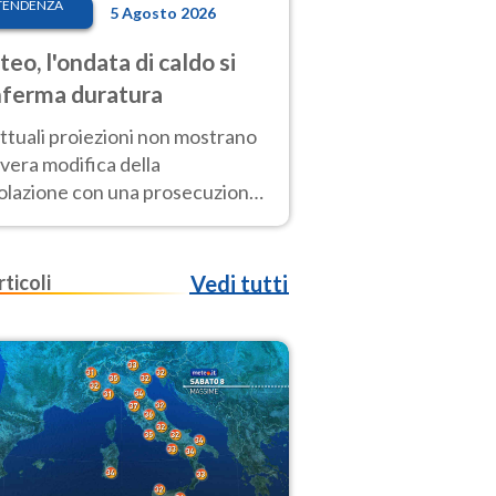
TENDENZA
5 Agosto 2026
eo, l'ondata di caldo si
ferma duratura
ttuali proiezioni non mostrano
vera modifica della
colazione con una prosecuzione
caldo fuori scala per molti
ni, compresa la settimana di
ragosto
rticoli
Vedi tutti