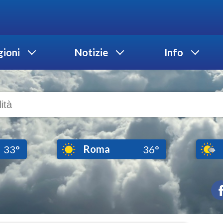
ioni
Notizie
Info
Roma
33°
36°