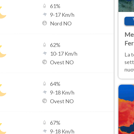
61
%
9
-
17
Km/h
Nord NO
Met
Fer
62
%
int
10
-
17
Km/h
La 
sett
Ovest NO
nuov
11 e
64
%
anc
9
-
18
Km/h
Ovest NO
67
%
9
-
18
Km/h