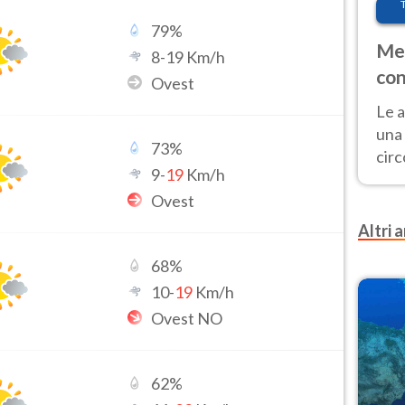
79
%
Met
8
-
19
Km/h
con
Ovest
Le a
una 
73
%
cir
9
-
19
Km/h
del 
Ovest
gior
Fer
Altri a
68
%
10
-
19
Km/h
Ovest NO
62
%