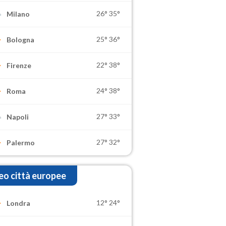
26°
35°
Milano
25°
36°
Bologna
22°
38°
Firenze
24°
38°
Roma
27°
33°
Napoli
27°
32°
Palermo
o città europee
12°
24°
Londra