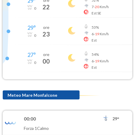
29
°
ore
52
%
22
7
-
20
Km/h
0
Est SE
29
°
ore
53
%
23
6
-
19
Km/h
0
Est
27
°
ore
54
%
00
6
-
19
Km/h
0
Est
Meteo Mare Monfalcone
00:00
29°
Forza 1
Calmo