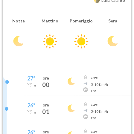
Luna calante
Notte
Mattino
Pomeriggio
Sera
27
°
ore
63
%
00
5
-
10
Km/h
0
Est
26
°
ore
64
%
01
5
-
10
Km/h
0
Est
26
°
ore
64
%