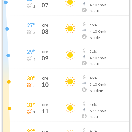
07
4
-
10
Km/h
2
Nord E
27
°
ore
56
%
08
4
-
10
Km/h
3
Nord E
29
°
ore
51
%
09
4
-
10
Km/h
4
Nord E
30
°
ore
48
%
10
5
-
10
Km/h
6
Nord NE
31
°
ore
46
%
11
6
-
11
Km/h
7
Nord
32
°
ore
43
%