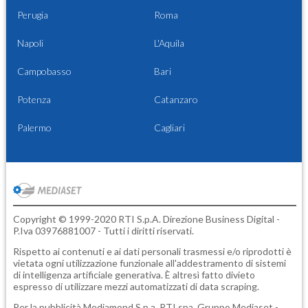
Perugia
Roma
Napoli
L'Aquila
Campobasso
Bari
Potenza
Catanzaro
Palermo
Cagliari
Copyright © 1999-2020 RTI S.p.A. Direzione Business Digital -
P.Iva 03976881007 - Tutti i diritti riservati.
Rispetto ai contenuti e ai dati personali trasmessi e/o riprodotti è
vietata ogni utilizzazione funzionale all'addestramento di sistemi
di intelligenza artificiale generativa. È altresì fatto divieto
espresso di utilizzare mezzi automatizzati di data scraping.
Per la pubblicità
Mediamond S.p.a.
RTI spa, Gruppo Mediaset -