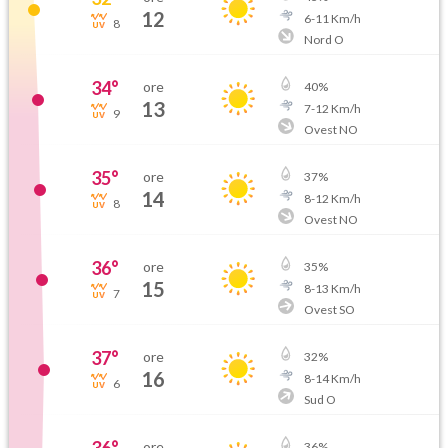
12
6
-
11
Km/h
8
Nord O
34
°
ore
40
%
13
7
-
12
Km/h
9
Ovest NO
35
°
ore
37
%
14
8
-
12
Km/h
8
Ovest NO
36
°
ore
35
%
15
8
-
13
Km/h
7
Ovest SO
37
°
ore
32
%
16
8
-
14
Km/h
6
Sud O
ore
36
%