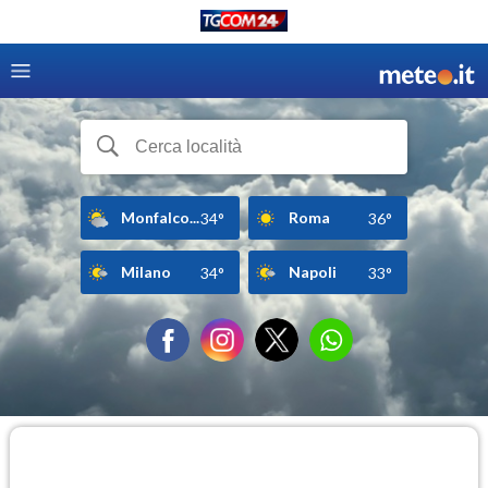
Monfalco...
Roma
34°
36°
Milano
Napoli
34°
33°