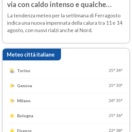
via con caldo intenso e qualche
temporale
La tendenza meteo per la settimana di Ferragosto
indica una nuova impennata della calura tra 11 e 14
agosto, con nuovi rialzi anche al Nord.
Meteo città italiane
25°
34°
Torino
25°
30°
Genova
26°
35°
Milano
25°
36°
Bologna
22°
38°
Firenze