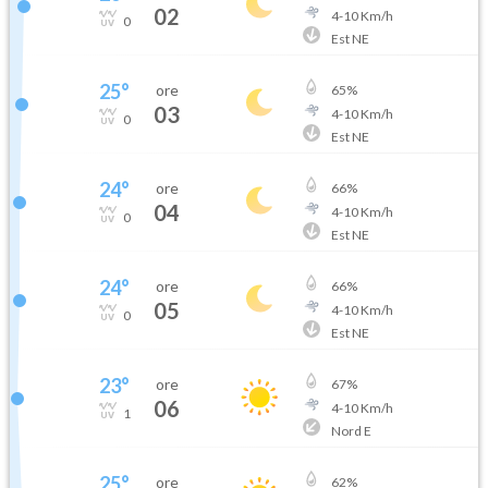
02
4
-
10
Km/h
0
Est NE
25
°
ore
65
%
03
4
-
10
Km/h
0
Est NE
24
°
ore
66
%
04
4
-
10
Km/h
0
Est NE
24
°
ore
66
%
05
4
-
10
Km/h
0
Est NE
23
°
ore
67
%
06
4
-
10
Km/h
1
Nord E
25
°
ore
62
%