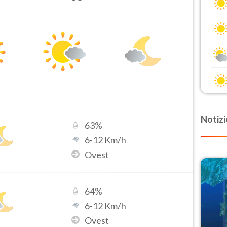
Notizi
63
%
6
-
12
Km/h
Ovest
64
%
6
-
12
Km/h
Ovest