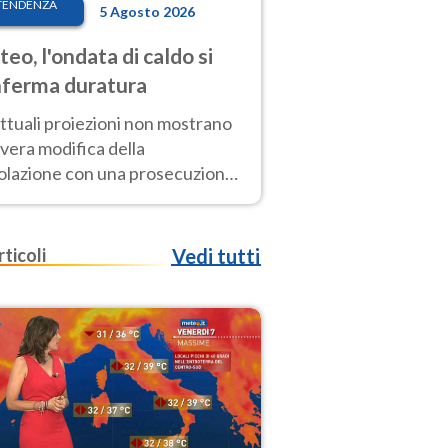
TENDENZA
5 Agosto 2026
eo, l'ondata di caldo si
ferma duratura
ttuali proiezioni non mostrano
vera modifica della
colazione con una prosecuzione
caldo fuori scala per molti
ni, compresa la settimana di
ragosto
rticoli
Vedi tutti