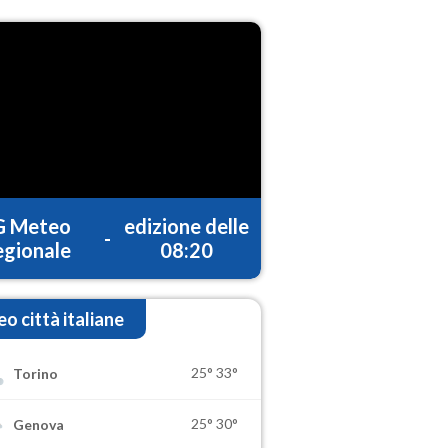
G Meteo
edizione delle
-
gionale
08:20
o città italiane
25°
33°
Torino
25°
30°
Genova