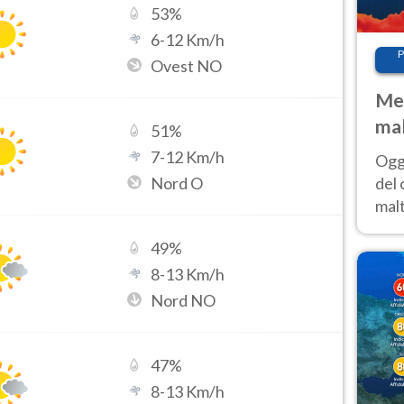
53
%
6
-
12
Km/h
P
Ovest NO
Met
mal
51
%
nub
7
-
12
Km/h
Oggi
es
Nord O
del 
malt
estr
49
%
prev
8
-
13
Km/h
Nord NO
47
%
8
-
13
Km/h