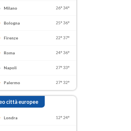
26°
34°
Milano
25°
36°
Bologna
22°
37°
Firenze
24°
36°
Roma
27°
33°
Napoli
27°
32°
Palermo
o città europee
12°
24°
Londra