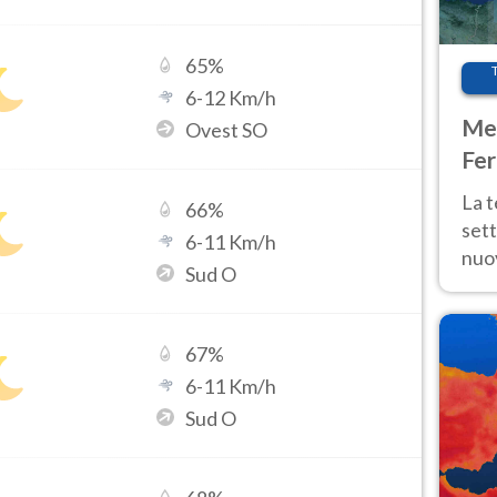
65
%
6
-
12
Km/h
Met
Ovest SO
Fer
int
La 
66
%
sett
6
-
11
Km/h
nuov
Sud O
11 e
anc
67
%
6
-
11
Km/h
Sud O