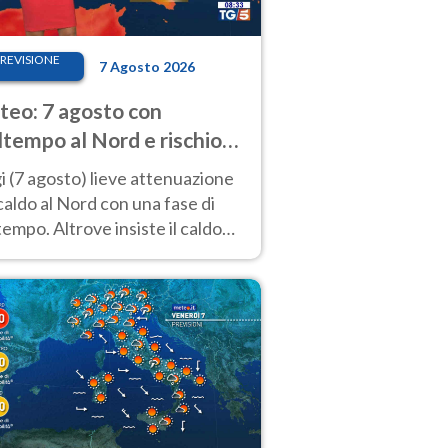
REVISIONE
7 Agosto 2026
eo: 7 agosto con
tempo al Nord e rischio
ifragi. Altrove caldo
 (7 agosto) lieve attenuazione
tremo
caldo al Nord con una fase di
empo. Altrove insiste il caldo
emo con picchi di 40°C. Le
isioni