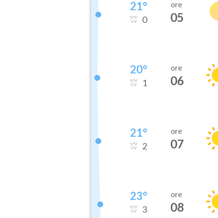
21
°
ore
05
0
20
°
ore
06
1
21
°
ore
07
2
23
°
ore
08
3