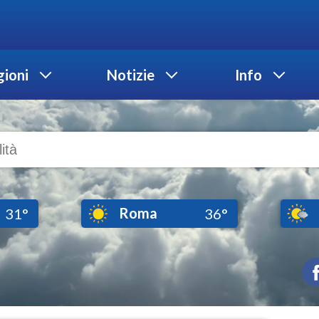
ioni
Notizie
Info
Roma
31°
36°