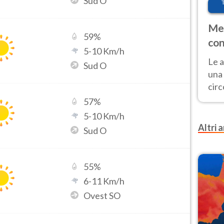
Sud O
Met
59
%
con
5
-
10
Km/h
Le a
Sud O
una 
cir
del 
57
%
gior
5
-
10
Km/h
Fer
Altri a
Sud O
55
%
6
-
11
Km/h
Ovest SO