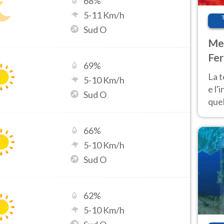
68
%
5
-
11
Km/h
Sud O
Met
Fer
69
%
pau
La 
5
-
10
Km/h
e l'
Sud O
quel
Fer
tem
66
%
5
-
10
Km/h
Sud O
62
%
5
-
10
Km/h