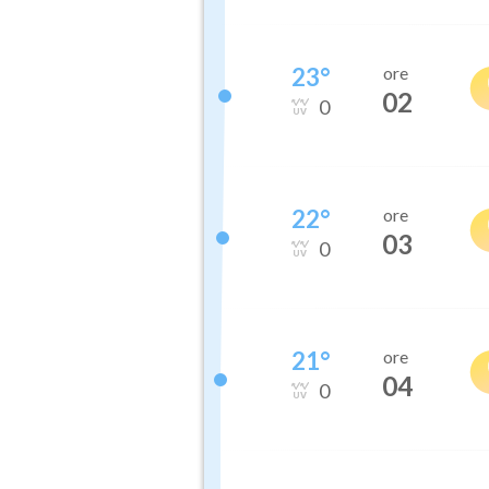
23
°
ore
02
0
22
°
ore
03
0
21
°
ore
04
0