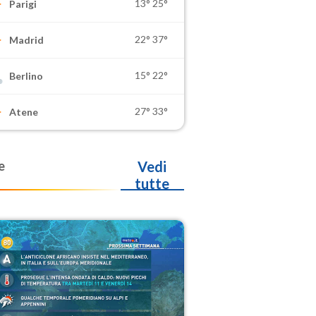
13°
25°
Parigi
22°
37°
Madrid
15°
22°
Berlino
27°
33°
Atene
e
Vedi
tutte