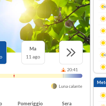
Ma
o
11 ago
20:41
Mete
Luna calante
o
Pomeriggio
Sera