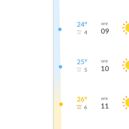
24
°
ore
09
4
25
°
ore
10
5
26
°
ore
11
6