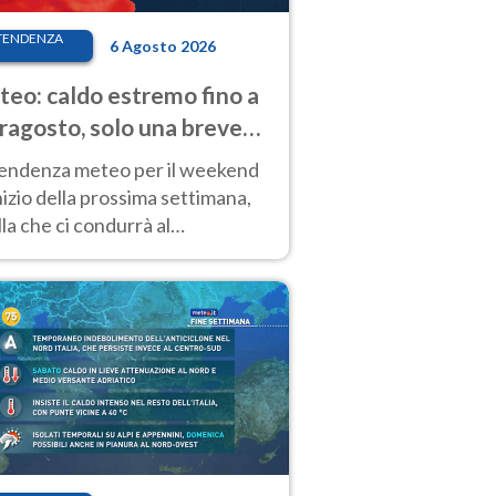
TENDENZA
6 Agosto 2026
eo: caldo estremo fino a
ragosto, solo una breve
sa. Ecco dove
tendenza meteo per il weekend
inizio della prossima settimana,
la che ci condurrà al
ragosto, vede ancora
perature molto elevate