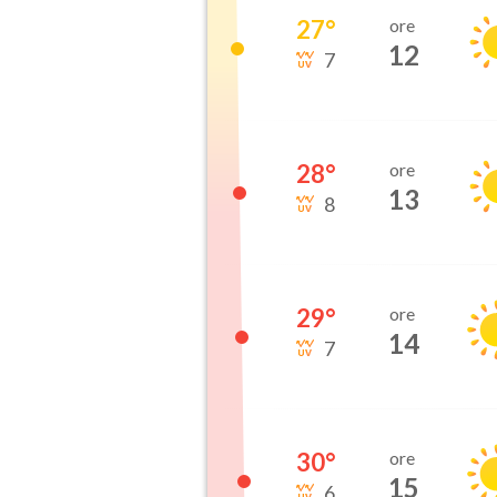
27
°
ore
12
7
28
°
ore
13
8
29
°
ore
14
7
30
°
ore
15
6