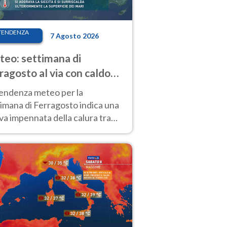
TENDENZA
7 Agosto 2026
eo: settimana di
ragosto al via con caldo
enso e qualche temporale
tendenza meteo per la
imana di Ferragosto indica una
a impennata della calura tra
 14 agosto, con nuovi rialzi
he al Nord.