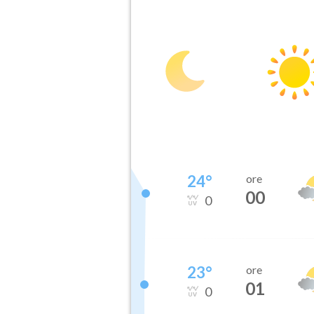
24
°
ore
00
0
23
°
ore
01
0