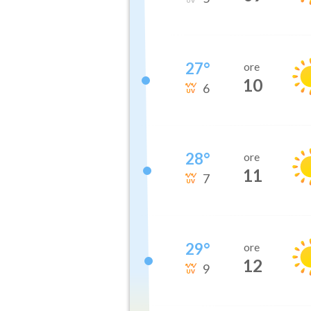
27
°
ore
10
6
28
°
ore
11
7
29
°
ore
12
9