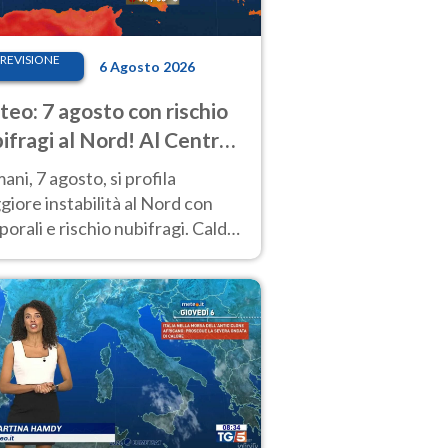
REVISIONE
6 Agosto 2026
eo: 7 agosto con rischio
ifragi al Nord! Al Centro-
 caldo estremo
ni, 7 agosto, si profila
iore instabilità al Nord con
orali e rischio nubifragi. Caldo
pre estremo al Centro-Sud. Le
isioni.