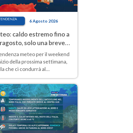
TENDENZA
6 Agosto 2026
eo: caldo estremo fino a
ragosto, solo una breve
sa. Ecco dove
tendenza meteo per il weekend
inizio della prossima settimana,
la che ci condurrà al
ragosto, vede ancora
perature molto elevate