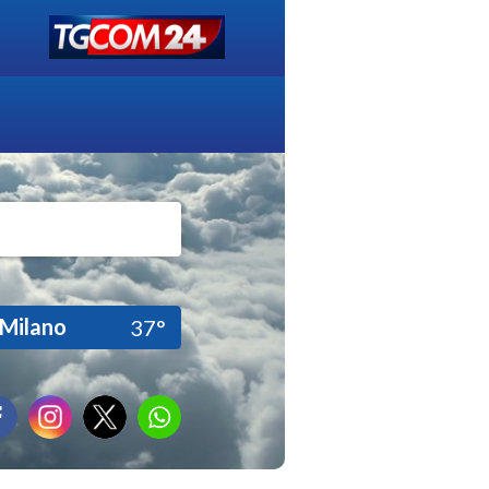
Milano
37°