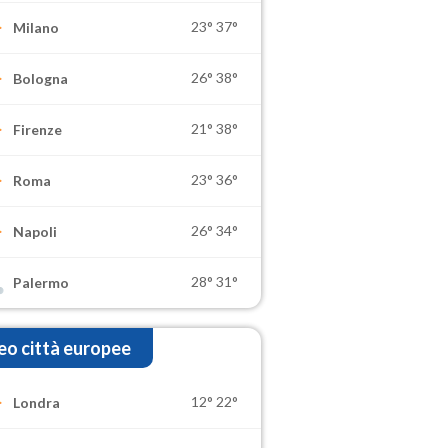
23°
37°
Milano
26°
38°
Bologna
21°
38°
Firenze
23°
36°
Roma
26°
34°
Napoli
28°
31°
Palermo
o città europee
12°
22°
Londra