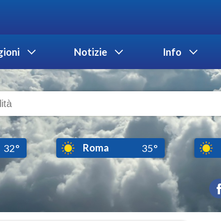
ioni
Notizie
Info
Roma
32°
35°