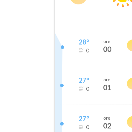
28
°
ore
00
0
27
°
ore
01
0
27
°
ore
02
0