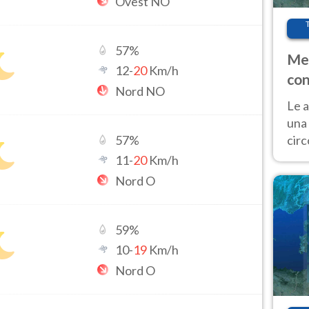
Ovest NO
57
%
Met
12
-
20
Km/h
con
Nord NO
Le a
una 
cir
57
%
del 
11
-
20
Km/h
gior
Nord O
Fer
59
%
10
-
19
Km/h
Nord O