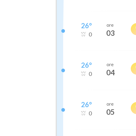
26
°
ore
03
0
26
°
ore
04
0
26
°
ore
05
0