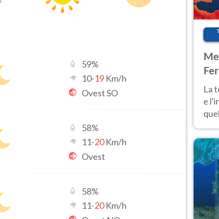
Met
59
%
Fer
10
-
19
Km/h
pau
La 
Ovest SO
e l'
quel
Fer
58
%
tem
11
-
20
Km/h
Ovest
58
%
11
-
20
Km/h