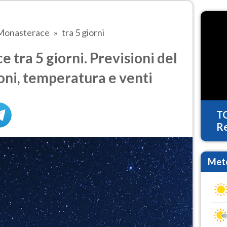
Monasterace
tra 5 giorni
tra 5 giorni. Previsioni del
oni, temperatura e venti
T
Re
Mete