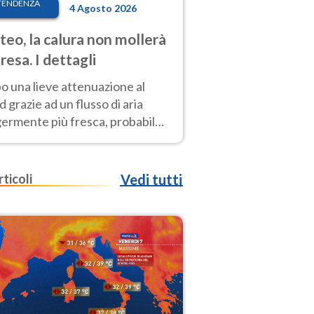
TENDENZA
4 Agosto 2026
eo, la calura non mollerà
presa. I dettagli
o una lieve attenuazione al
 grazie ad un flusso di aria
germente più fresca, probabile
o rinforzo dell’anticiclone
icano entro Ferragosto
rticoli
Vedi tutti