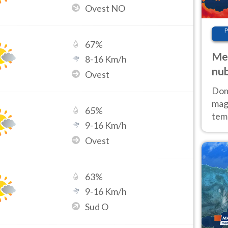
Ovest NO
P
67
%
Met
8
-
16
Km/h
nub
Ovest
Sud
Doma
magg
65
%
temp
9
-
16
Km/h
sem
Ovest
prev
63
%
9
-
16
Km/h
Sud O