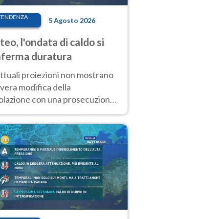
TENDENZA
5 Agosto 2026
eo, l'ondata di caldo si
ferma duratura
ttuali proiezioni non mostrano
vera modifica della
colazione con una prosecuzione
caldo fuori scala per molti
ni, compresa la settimana di
ragosto