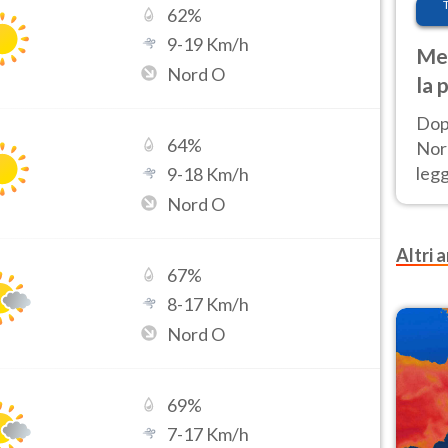
62
%
9
-
19
Km/h
Met
Nord O
la 
Dop
64
%
Nord
leg
9
-
18
Km/h
nuov
Nord O
afr
Altri a
67
%
8
-
17
Km/h
Nord O
69
%
7
-
17
Km/h