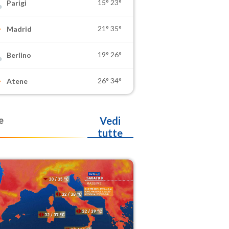
15°
23°
Parigi
21°
35°
Madrid
19°
26°
Berlino
26°
34°
Atene
e
Vedi
tutte