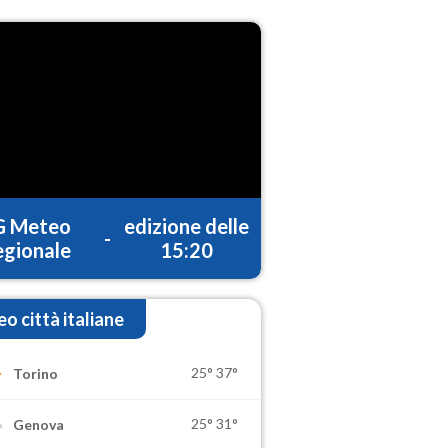
G Meteo
edizione delle
-
gionale
15:20
o città italiane
25°
37°
Torino
25°
31°
Genova