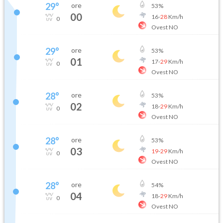
29
°
ore
53
%
00
16
-
28
Km/h
0
Ovest NO
29
°
ore
53
%
01
17
-
29
Km/h
0
Ovest NO
28
°
ore
53
%
02
18
-
29
Km/h
0
Ovest NO
28
°
ore
53
%
03
19
-
29
Km/h
0
Ovest NO
28
°
ore
54
%
04
18
-
29
Km/h
0
Ovest NO