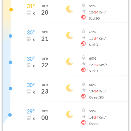
31
°
ore
59
%
20
12
-
24
Km/h
0
Sud SO
30
°
ore
61
%
21
11
-
24
Km/h
0
Sud O
30
°
ore
60
%
22
12
-
24
Km/h
0
Sud O
30
°
ore
60
%
23
13
-
24
Km/h
0
Ovest SO
29
°
ore
59
%
00
14
-
24
Km/h
0
Ovest