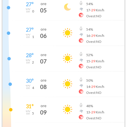
27
°
ore
54
%
05
17
-
29
Km/h
0
Ovest NO
27
°
ore
54
%
06
16
-
29
Km/h
1
Ovest NO
28
°
ore
52
%
07
15
-
29
Km/h
2
Ovest NO
30
°
ore
50
%
08
14
-
29
Km/h
4
Ovest NO
31
°
ore
48
%
09
13
-
29
Km/h
5
Ovest NO