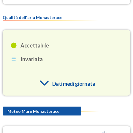
Qualità dell'aria Monasterace
Accettabile
Invariata
Dati medi giornata
O3
86.6
(Ozono)
Meteo Mare Monasterace
NO2
1.0
(Diossido di azoto)