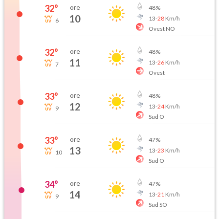
32
°
ore
48
%
10
13
-
28
Km/h
6
Ovest NO
32
°
ore
48
%
11
13
-
26
Km/h
7
Ovest
33
°
ore
48
%
12
13
-
24
Km/h
9
Sud O
33
°
ore
47
%
13
13
-
23
Km/h
10
Sud O
34
°
ore
47
%
14
13
-
21
Km/h
9
Sud SO