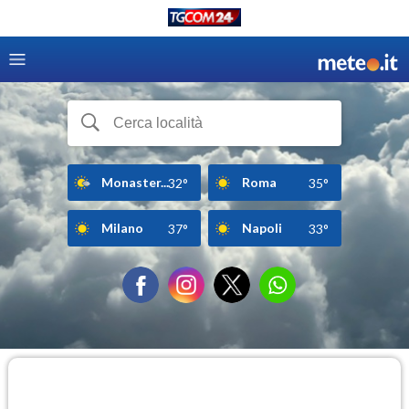
Monaster...
Roma
32°
35°
Milano
Napoli
37°
33°