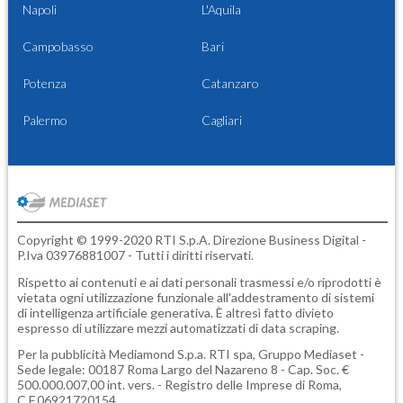
Napoli
L'Aquila
Campobasso
Bari
Potenza
Catanzaro
Palermo
Cagliari
Copyright © 1999-2020 RTI S.p.A. Direzione Business Digital -
P.Iva 03976881007 - Tutti i diritti riservati.
Rispetto ai contenuti e ai dati personali trasmessi e/o riprodotti è
vietata ogni utilizzazione funzionale all'addestramento di sistemi
di intelligenza artificiale generativa. È altresì fatto divieto
espresso di utilizzare mezzi automatizzati di data scraping.
Per la pubblicità
Mediamond S.p.a.
RTI spa, Gruppo Mediaset -
Sede legale: 00187 Roma Largo del Nazareno 8 - Cap. Soc. €
500.000.007,00 int. vers. - Registro delle Imprese di Roma,
C.F.06921720154