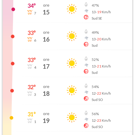
34
°
ore
47
%
15
13
-
19
Km/h
7
Sud SE
33
°
ore
49
%
16
13
-
20
Km/h
6
Sud
33
°
ore
52
%
17
13
-
21
Km/h
4
Sud
32
°
ore
54
%
18
12
-
22
Km/h
3
Sud SO
31
°
ore
56
%
19
12
-
23
Km/h
1
Sud SO