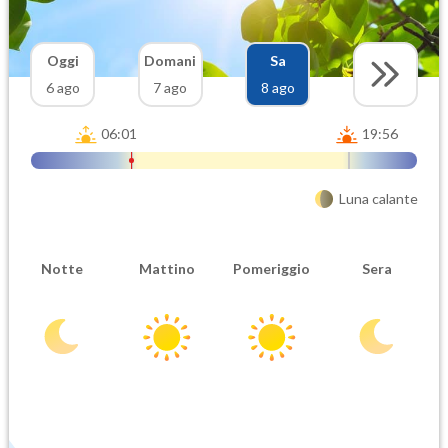
Oggi
Domani
Sa
6 ago
7 ago
8 ago
06:01
19:56
Luna calante
Notte
Mattino
Pomeriggio
Sera