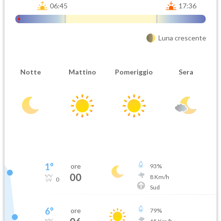
06:45
17:36
Luna crescente
Notte
Mattino
Pomeriggio
Sera
1
°
ore
93
%
00
8
Km/h
0
Sud
6
°
ore
79
%