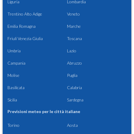
Liguria
Lombardia
Trentino Alto Adige
Veneto
Emilia Romagna
Marche
Friuli Venezia Giulia
Toscana
Umbria
Lazio
Campania
Abruzzo
Molise
Puglia
Basilicata
Calabria
Sicilia
Sardegna
Previsioni meteo per le città italiane
Torino
Aosta