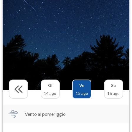
Gi
Ve
Sa
14 ago
15 ago
16 ago
Vento al pomeriggio