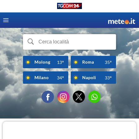
Molong
Roma
13°
35°
Milano
Napoli
34°
33°