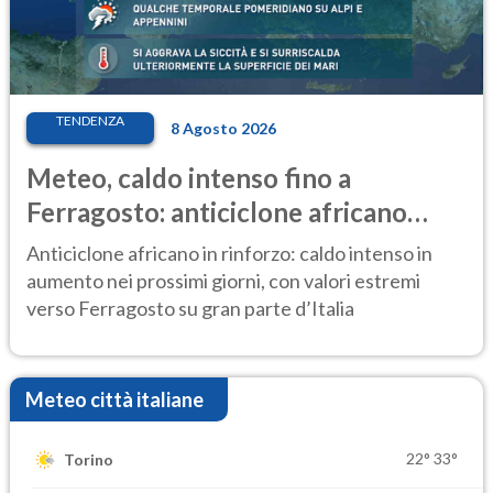
TENDENZA
8 Agosto 2026
Meteo, caldo intenso fino a
Ferragosto: anticiclone africano
ancora protagonista
Anticiclone africano in rinforzo: caldo intenso in
aumento nei prossimi giorni, con valori estremi
verso Ferragosto su gran parte d’Italia
Meteo città italiane
22°
33°
Torino