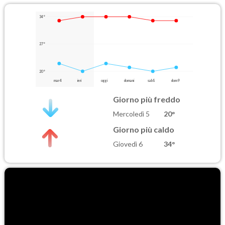
34°
27°
20°
mar 4
ieri
oggi
domani
sab 8
dom 9
Giorno più freddo
Mercoledì 5
20°
Giorno più caldo
Giovedì 6
34°