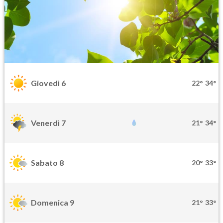
Giovedì 6
22°
34°
Venerdì 7
21°
34°
Sabato 8
20°
33°
Domenica 9
21°
33°