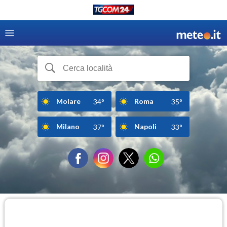
Molare
Roma
34°
35°
Milano
Napoli
37°
33°